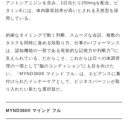
アントシアニジンを含み、1日当たり250mgを配合。ビ
タミンEには、体内吸収効率が高いとされる天然型を採
用している。
的確なタイミングで動く判断、スムーズな会話、複数の
タスクを同時に進める段取り力。仕事のパフォーマンス
*1
は、認知機能の一部である視覚的な記憶力や判断力
に
支えられている。だからこそ、これからは日々の体調管
理の一環として“脳のコンディション”にも目を向けた
い。「MYND360® マインド フル」は、エビデンスに裏
付けられたインナーケアとして、ビジネスパーソンが取
り入れたい新たな選択肢だ。
MYND360® マインド フル