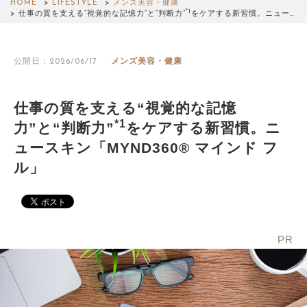
HOME
LIFESTYLE
メンズ美容・健康
*1
仕事の質を支える“視覚的な記憶力”と“判断力”
をケアする新習慣。ニュー…
公開日：2026/06/17
メンズ美容・健康
仕事の質を支える“視覚的な記憶
*1
力”と“判断力”
をケアする新習慣。ニ
ュースキン「MYND360® マインド フ
ル」
PR