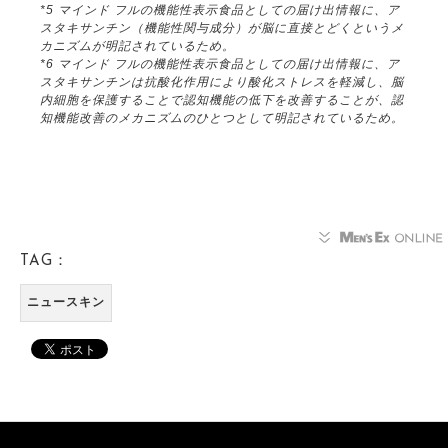
*5 マインド フルの機能性表示食品としての届け出情報に、ア
スタキサンチン（機能性関与成分）が脳に直接とどくというメ
カニズムが明記されているため。
*6 マインド フルの機能性表示食品としての届け出情報に、ア
スタキサンチンは抗酸化作用により酸化ストレスを軽減し、脳
内細胞を保護することで認知機能の低下を改善することが、認
知機能改善のメカニズムのひとつとして明記されているため。
TAG：
ニュースキン