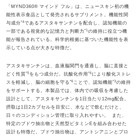
「MYND360® マインド フル」は、ニュースキン初の機
能性表示食品として発売されるサプリメント。機能性関
*4
与成分
であるアスタキサンチンを配合し、認知機能の
*1
一部である視覚的な記憶力と判断力
の維持に役立つ機
能が報告されている。科学的根拠に基づいた機能性を表
示している点が大きな特徴だ。
アスタキサンチンは、血液脳関門を通過し、脳に直接と
*5
*6
どく性質
をもつ成分だ。抗酸化作用
により酸化ストレ
*6
*3
スを軽減し、脳の細胞を守る
ことで、認知機能
の維持
をサポートする。本製品では、体内での吸収を考慮した
設計として、アスタキサンチンを1日当たり12mg配合。
摂取は1日2カプセルを目安に、水などで飲むだけと、
日々のコンディション管理に取り入れやすい。 また、
特定のブドウ抽出物と天然型ビタミンEを組み合わせた
設計も特徴だ。ブドウ抽出物は、アントシアニンとプロ