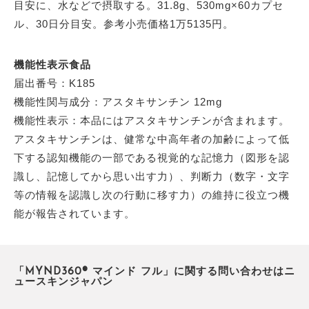
目安に、水などで摂取する。31.8g、530mg×60カプセ
ル、30日分目安。参考小売価格1万5135円。
機能性表示食品
届出番号：K185
機能性関与成分：アスタキサンチン 12mg
機能性表示：本品にはアスタキサンチンが含まれます。
アスタキサンチンは、健常な中高年者の加齢によって低
下する認知機能の一部である視覚的な記憶力（図形を認
識し、記憶してから思い出す力）、判断力（数字・文字
等の情報を認識し次の行動に移す力）の維持に役立つ機
能が報告されています。
「MYND360® マインド フル」に関する問い合わせはニ
ュースキンジャパン