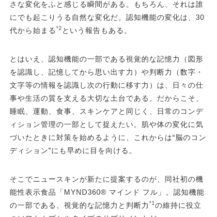
さな変化をふと感じる瞬間がある。もちろん、それは誰
にでも起こりうる自然な変化だ。認知機能の変化は、30
*2
代から始まる
という報告もある。
とはいえ、認知機能の一部である視覚的な記憶力（図形
を認識し、記憶してから思い出す力）や判断力（数字・
文字等の情報を認識し次の行動に移す力）は、日々の仕
事や生活の質を支える大切な土台である。だからこそ、
睡眠、運動、食事、スキンケアと同じく、日常のコンデ
ィション管理の一部として捉えたい。肌や体の変化に気
づいたときに対策を始めるように、これからは“脳のコン
ディション”にも早めに目を向ける。
そこでニュースキンが新たに提案するのが、同社初の機
能性表示食品「MYND360® マインド フル」。認知機能
*1
の一部である、視覚的な記憶力と判断力
の維持に役立