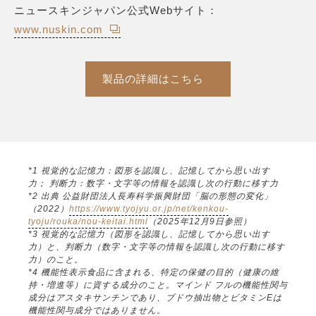
ニュースキンジャパン公式Webサイト：
www.nuskin.com
製品の詳細はこちら
*1 視覚的な記憶力：図形を認識し、記憶してから思い出す
力； 判断力：数字・文字等の情報を認識し次の行動に移す力
*2 出典 公益財団法人長寿科学振興財団「脳の形態の変化」
（2022）
https://www.tyojyu.or.jp/net/kenkou-
tyoju/rouka/nou-keitai.html
（2025年12月9日参照）
*3 視覚的な記憶力（図形を認識し、記憶してから思い出す
力）と、判断力（数字・文字等の情報を認識し次の行動に移す
力）のこと。
*4 機能性表示食品に含まれる、特定の保健の目的（健康の維
持・増進等）に資する成分のこと。マインド フルの機能性関与
成分はアスタキサンチンであり、ブドウ抽出物とビタミンEは
機能性関与成分ではありません。