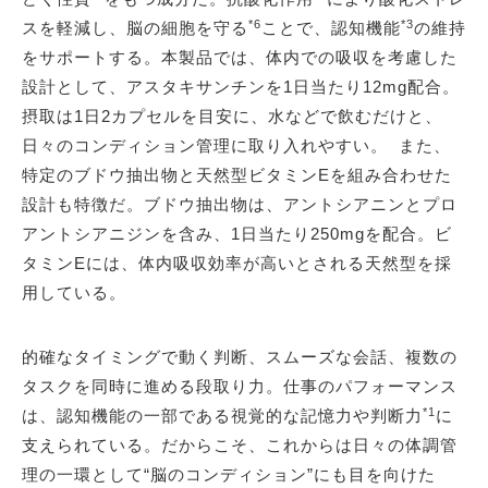
*6
*3
スを軽減し、脳の細胞を守る
ことで、認知機能
の維持
をサポートする。本製品では、体内での吸収を考慮した
設計として、アスタキサンチンを1日当たり12mg配合。
摂取は1日2カプセルを目安に、水などで飲むだけと、
日々のコンディション管理に取り入れやすい。 また、
特定のブドウ抽出物と天然型ビタミンEを組み合わせた
設計も特徴だ。ブドウ抽出物は、アントシアニンとプロ
アントシアニジンを含み、1日当たり250mgを配合。ビ
タミンEには、体内吸収効率が高いとされる天然型を採
用している。
的確なタイミングで動く判断、スムーズな会話、複数の
タスクを同時に進める段取り力。仕事のパフォーマンス
*1
は、認知機能の一部である視覚的な記憶力や判断力
に
支えられている。だからこそ、これからは日々の体調管
理の一環として“脳のコンディション”にも目を向けた