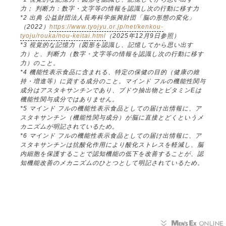
力； 判断力：数字・文字等の情報を認識し次の行動に移す力
*2 出典 公益財団法人長寿科学振興財団「脳の形態の変化」
（2022）
https://www.tyojyu.or.jp/net/kenkou-
tyoju/rouka/nou-keitai.html
（2025年12月9日参照）
*3 視覚的な記憶力（図形を認識し、記憶してから思い出す
力）と、判断力（数字・文字等の情報を認識し次の行動に移す
力）のこと。
*4 機能性表示食品に含まれる、特定の保健の目的（健康の維
持・増進等）に資する成分のこと。マインド フルの機能性関与
成分はアスタキサンチンであり、ブドウ抽出物とビタミンEは
機能性関与成分ではありません。
*5 マインド フルの機能性表示食品としての届け出情報に、ア
スタキサンチン（機能性関与成分）が脳に直接とどくというメ
カニズムが明記されているため。
*6 マインド フルの機能性表示食品としての届け出情報に、ア
スタキサンチンは抗酸化作用により酸化ストレスを軽減し、脳
内細胞を保護することで認知機能の低下を改善することが、認
知機能改善のメカニズムのひとつとして明記されているため。