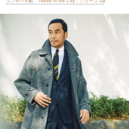
コンサバ手帖「Tweed in the City」シリーズ
/
サイトマップ