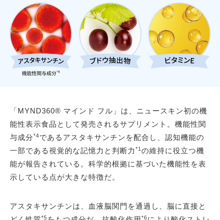
「MYND360® マインド フル」は、ニュースキン初の機
能性表示食品として発売されるサプリメント。機能性関
*4
与成分
であるアスタキサンチンを配合し、認知機能の
*1
一部である視覚的な記憶力と判断力
の維持に役立つ機
能が報告されている。科学的根拠に基づいた機能性を表
示している点が大きな特徴だ。
アスタキサンチンは、血液脳関門を通過し、脳に直接と
*5
*6
どく性質
をもつ成分だ。抗酸化作用
により酸化ストレ