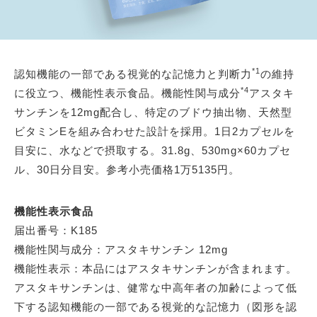
*1
認知機能の一部である視覚的な記憶力と判断力
の維持
*4
に役立つ、機能性表示食品。機能性関与成分
アスタキ
サンチンを12mg配合し、特定のブドウ抽出物、天然型
ビタミンEを組み合わせた設計を採用。1日2カプセルを
目安に、水などで摂取する。31.8g、530mg×60カプセ
ル、30日分目安。参考小売価格1万5135円。
機能性表示食品
届出番号：K185
機能性関与成分：アスタキサンチン 12mg
機能性表示：本品にはアスタキサンチンが含まれます。
アスタキサンチンは、健常な中高年者の加齢によって低
下する認知機能の一部である視覚的な記憶力（図形を認