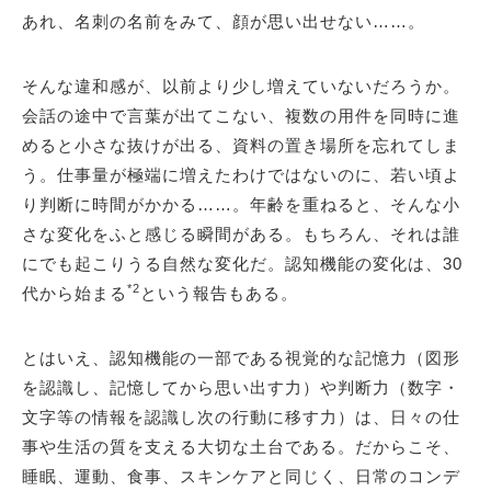
あれ、名刺の名前をみて、顔が思い出せない……。
そんな違和感が、以前より少し増えていないだろうか。
会話の途中で言葉が出てこない、複数の用件を同時に進
めると小さな抜けが出る、資料の置き場所を忘れてしま
う。仕事量が極端に増えたわけではないのに、若い頃よ
り判断に時間がかかる……。年齢を重ねると、そんな小
さな変化をふと感じる瞬間がある。もちろん、それは誰
にでも起こりうる自然な変化だ。認知機能の変化は、30
*2
代から始まる
という報告もある。
とはいえ、認知機能の一部である視覚的な記憶力（図形
を認識し、記憶してから思い出す力）や判断力（数字・
文字等の情報を認識し次の行動に移す力）は、日々の仕
事や生活の質を支える大切な土台である。だからこそ、
睡眠、運動、食事、スキンケアと同じく、日常のコンデ