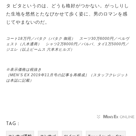
タ ピタというのは、どうも格好がつかない。がっしりし
た生地を悠然とたなびかせて歩く姿に、男のロマンを感
じてやまないのだ。
コート18万円／バタク（バタク 御苑） スーツ30万6000円／ベルヴ
ェスト（八木通商） シャツ2万8000円／バルバ、タイ1万5000円／
ジエレ（以上ビームス 六本木ヒルズ）
※表示価格は税抜き
［MEN’S EX 2019年11月号の記事を再構成］（スタッフクレジット
は本誌に記載）
TAG：