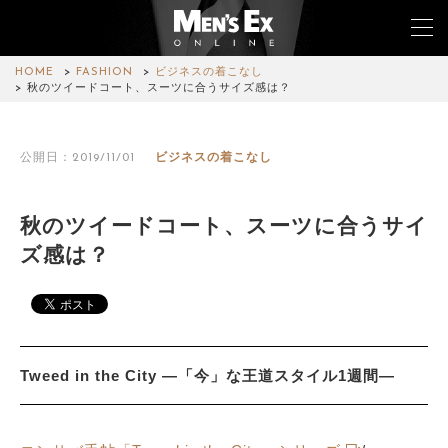
HOME
FASHION
ビジネスの着こなし
秋のツイードコート、スーツに合うサイズ感は？
TOP
公開日：2019/11/01
ビジネスの着こなし
FASHION
WATCH
秋のツイードコート、スーツに合うサイ
ズ感は？
CAR&BIKE
LIFESTYLE
COLUMN
Tweed in the City —「今」な王道スタイル1週間—
MAGAZINE
ABOUT SITE