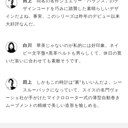
田上
同名の名作ジュエリー「バランス」のデ
ザインコードを巧みに踏襲した素晴らしいデザ
インだよね。事実、このシリーズは昨年のデビュー以来
大好評なんだ。
白川
華美じゃないのが私的には好印象。ネイ
ビー文字盤×黒革ベルトも男らしくて、休日の寛
いだ装いに合わせても素敵そうです。
田上
しかもこの時計は”裏”もいいんだよ。シー
スルーバックになっていて、スイスの名門ヴォ
ーシェ社が手がけたマイクロローター式の薄型自動巻き
ムーブメントの精緻で美しい造形を愉しめる。