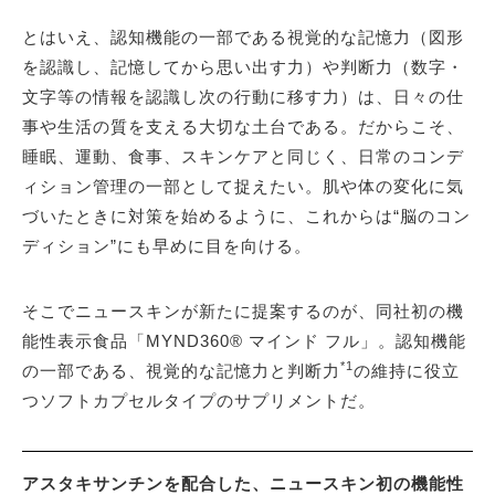
とはいえ、認知機能の一部である視覚的な記憶力（図形
を認識し、記憶してから思い出す力）や判断力（数字・
文字等の情報を認識し次の行動に移す力）は、日々の仕
事や生活の質を支える大切な土台である。だからこそ、
睡眠、運動、食事、スキンケアと同じく、日常のコンデ
ィション管理の一部として捉えたい。肌や体の変化に気
づいたときに対策を始めるように、これからは“脳のコン
ディション”にも早めに目を向ける。
そこでニュースキンが新たに提案するのが、同社初の機
能性表示食品「MYND360® マインド フル」。認知機能
*1
の一部である、視覚的な記憶力と判断力
の維持に役立
つソフトカプセルタイプのサプリメントだ。
アスタキサンチンを配合した、ニュースキン初の機能性