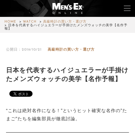
HOME
WATCH
高級時計の買い方・選び方
日本を代表するハイジュエラーが手掛けたメンズウォッチの美学【名作予
報】
TOP
公開日：2019/10/21
高級時計の買い方・選び方
FASHION
WATCH
日本を代表するハイジュエラーが手掛け
たメンズウォッチの美学【名作予報】
CAR&BIKE
LIFESTYLE
COLUMN
“これは絶対名作になる！”というヒット確実な名作の”た
まご”たちを編集部員が徹底討論。
MAGAZINE
ABOUT SITE