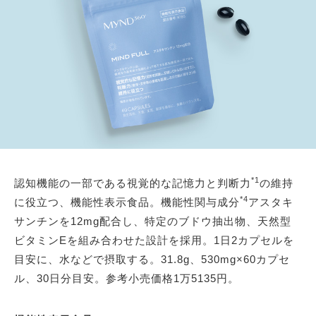
*1
認知機能の一部である視覚的な記憶力と判断力
の維持
*4
に役立つ、機能性表示食品。機能性関与成分
アスタキ
サンチンを12mg配合し、特定のブドウ抽出物、天然型
ビタミンEを組み合わせた設計を採用。1日2カプセルを
目安に、水などで摂取する。31.8g、530mg×60カプセ
ル、30日分目安。参考小売価格1万5135円。