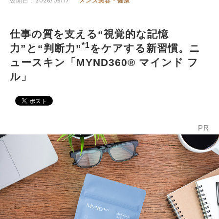
公開日：2026/06/17
メンズ美容・健康
仕事の質を支える“視覚的な記憶
*1
力”と“判断力”
をケアする新習慣。ニ
ュースキン「MYND360® マインド フ
ル」
PR