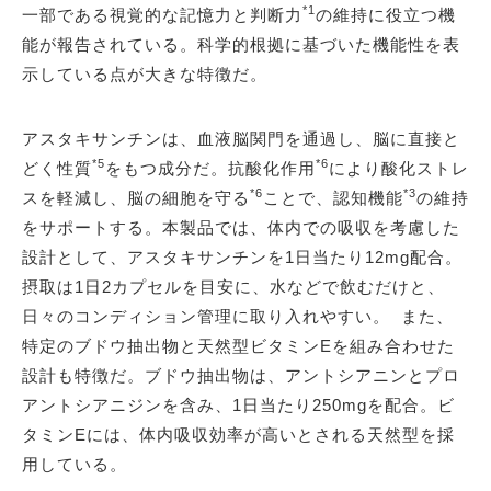
*1
一部である視覚的な記憶力と判断力
の維持に役立つ機
能が報告されている。科学的根拠に基づいた機能性を表
示している点が大きな特徴だ。
アスタキサンチンは、血液脳関門を通過し、脳に直接と
*5
*6
どく性質
をもつ成分だ。抗酸化作用
により酸化ストレ
*6
*3
スを軽減し、脳の細胞を守る
ことで、認知機能
の維持
をサポートする。本製品では、体内での吸収を考慮した
設計として、アスタキサンチンを1日当たり12mg配合。
摂取は1日2カプセルを目安に、水などで飲むだけと、
日々のコンディション管理に取り入れやすい。 また、
特定のブドウ抽出物と天然型ビタミンEを組み合わせた
設計も特徴だ。ブドウ抽出物は、アントシアニンとプロ
アントシアニジンを含み、1日当たり250mgを配合。ビ
タミンEには、体内吸収効率が高いとされる天然型を採
用している。