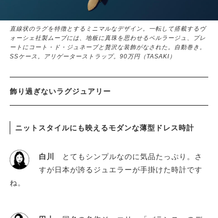
直線状のラグを特徴とするミニマルなデザイン。一転して搭載するヴ
ォーシェ社製ムーブには、地板に真珠を思わせるペルラージュ、プレ
ートにコート・ド・ジュネーブと贅沢な装飾がなされた。自動巻き。
SSケース。アリゲーターストラップ。90万円（TASAKI）
飾り過ぎないラグジュアリー
ニットスタイルにも映えるモダンな薄型ドレス時計
白川
とてもシンプルなのに気品たっぷり。さ
すが日本が誇るジュエラーが手掛けた時計です
ね。