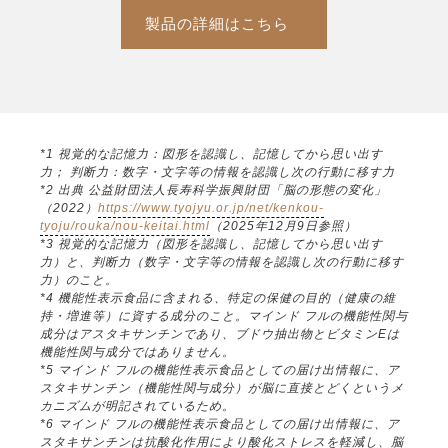
製品の詳細はこちら
*1 視覚的な記憶力：図形を認識し、記憶してから思い出す
力； 判断力：数字・文字等の情報を認識し次の行動に移す力
*2 出典 公益財団法人長寿科学振興財団「脳の形態の変化」
（2022）
https://www.tyojyu.or.jp/net/kenkou-
tyoju/rouka/nou-keitai.html
（2025年12月9日参照）
*3 視覚的な記憶力（図形を認識し、記憶してから思い出す
力）と、判断力（数字・文字等の情報を認識し次の行動に移す
力）のこと。
*4 機能性表示食品に含まれる、特定の保健の目的（健康の維
持・増進等）に資する成分のこと。マインド フルの機能性関与
成分はアスタキサンチンであり、ブドウ抽出物とビタミンEは
機能性関与成分ではありません。
*5 マインド フルの機能性表示食品としての届け出情報に、ア
スタキサンチン（機能性関与成分）が脳に直接とどくというメ
カニズムが明記されているため。
*6 マインド フルの機能性表示食品としての届け出情報に、ア
スタキサンチンは抗酸化作用により酸化ストレスを軽減し、脳