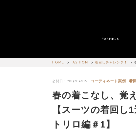
FASHION
HOME
FASHION
着回しチャレンジ！
コーディネート実例
着
公開日：2019/04/08
春の着こなし、覚
【スーツの着回し1
トリロ編＃1】