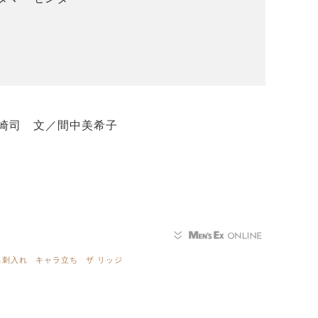
崎司 文／間中美希子
名刺入れ
キャラ立ち
ザ リッジ