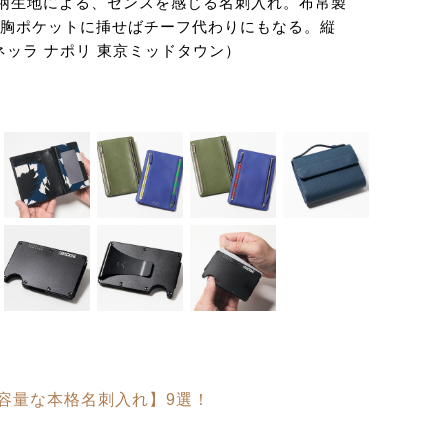
紋柄生地による、センスを感じる名刺入れ。布帛製
自分と
胸ポケットに挿せばチーフ代わりにもなる。縦
マリネッラ ナポリ 東京ミッドタウン）
容量な本格名刺入れ】9選！