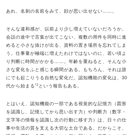
あれ、名刺の名前をみて、顔が思い出せない……。
そんな違和感が、以前より少し増えていないだろうか。
会話の途中で言葉が出てこない、複数の用件を同時に進
めると小さな抜けが出る、資料の置き場所を忘れてしま
う。仕事量が極端に増えたわけではないのに、若い頃よ
り判断に時間がかかる……。年齢を重ねると、そんな小
さな変化をふと感じる瞬間がある。もちろん、それは誰
にでも起こりうる自然な変化だ。認知機能の変化は、30
*2
代から始まる
という報告もある。
とはいえ、認知機能の一部である視覚的な記憶力（図形
を認識し、記憶してから思い出す力）や判断力（数字・
文字等の情報を認識し次の行動に移す力）は、日々の仕
事や生活の質を支える大切な土台である。だからこそ、