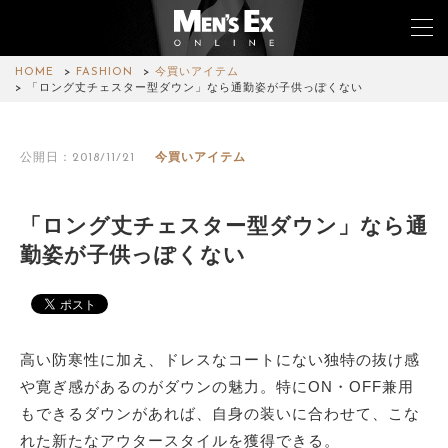
HOME
FASHION
今買いアイテム
「ロング丈チェスター型ダウン」なら通勤姿が子供っぽくない
TOP
公開日：2018/11/21
今買いアイテム
FASHION
WATCH
「ロング丈チェスター型ダウン」なら通
勤姿が子供っぽくない
CAR&BIKE
LIFESTYLE
COLUMN
高い防寒性に加え、ドレスなコートにない独特の抜け感
や寛ぎ感があるのがダウンの魅力。特にON・OFF兼用
MAGAZINE
もできるダウンがあれば、自身の装いに合わせて、こな
れた新たなアウタースタイルを獲得できる。
ABOUT SITE