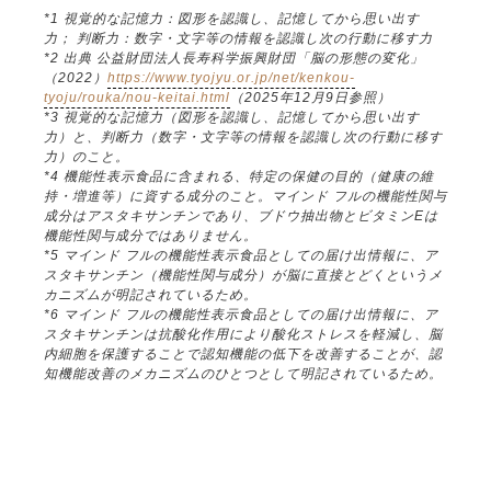
*1 視覚的な記憶力：図形を認識し、記憶してから思い出す
力； 判断力：数字・文字等の情報を認識し次の行動に移す力
*2 出典 公益財団法人長寿科学振興財団「脳の形態の変化」
（2022）
https://www.tyojyu.or.jp/net/kenkou-
tyoju/rouka/nou-keitai.html
（2025年12月9日参照）
*3 視覚的な記憶力（図形を認識し、記憶してから思い出す
力）と、判断力（数字・文字等の情報を認識し次の行動に移す
力）のこと。
*4 機能性表示食品に含まれる、特定の保健の目的（健康の維
持・増進等）に資する成分のこと。マインド フルの機能性関与
成分はアスタキサンチンであり、ブドウ抽出物とビタミンEは
機能性関与成分ではありません。
*5 マインド フルの機能性表示食品としての届け出情報に、ア
スタキサンチン（機能性関与成分）が脳に直接とどくというメ
カニズムが明記されているため。
*6 マインド フルの機能性表示食品としての届け出情報に、ア
スタキサンチンは抗酸化作用により酸化ストレスを軽減し、脳
内細胞を保護することで認知機能の低下を改善することが、認
知機能改善のメカニズムのひとつとして明記されているため。