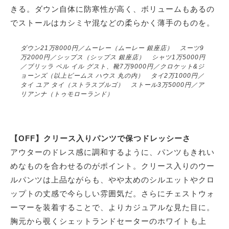
きる。ダウン自体に防寒性が高く、ボリュームもあるの
でストールはカシミヤ混などの柔らかく薄手のものを。
ダウン21万8000円／ムーレー（ムーレー 銀座店） スーツ9
万2000円／シップス（シップス 銀座店） シャツ1万5000円
／ブリッラ ペル イル グスト、靴7万9000円／クロケット&ジ
ョーンズ（以上ビームス ハウス 丸の内） タイ2万1000円／
タイ ユア タイ（ストラスブルゴ） ストール3万5000円／ア
リアンナ（トゥモローランド）
【OFF】クリース入りパンツで保つドレッシーさ
アウターのドレス感に調和するように、パンツもきれい
めなものを合わせるのがポイント。クリース入りのウー
ルパンツは上品ながらも、やや太めのシルエットやクロ
ップトの丈感で今らしい雰囲気だ。さらにチェストウォ
ーマーを装着することで、よりカジュアルな見た目に。
胸元から覗くシェットランドセーターのホワイトも上