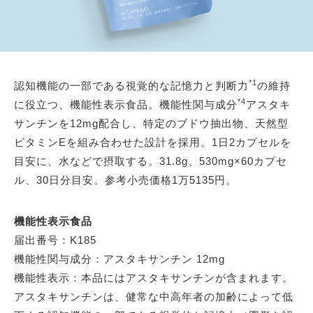
*1
認知機能の一部である視覚的な記憶力と判断力
の維持
*4
に役立つ、機能性表示食品。機能性関与成分
アスタキ
サンチンを12mg配合し、特定のブドウ抽出物、天然型
ビタミンEを組み合わせた設計を採用。1日2カプセルを
目安に、水などで摂取する。31.8g、530mg×60カプセ
ル、30日分目安。参考小売価格1万5135円。
機能性表示食品
届出番号：K185
機能性関与成分：アスタキサンチン 12mg
機能性表示：本品にはアスタキサンチンが含まれます。
アスタキサンチンは、健常な中高年者の加齢によって低