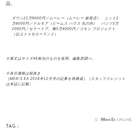
品。
ダウン21万8000円／ムーレー（ムーレー 銀座店） ニット2
万8000円／ドルモア（ビームス ハウス 丸の内） パンツ3万
2000円／セラードア、靴5万4000円／コモン プロジェクト
（以上トゥモローランド）
※着丈はサイズ48相当のものを使用。編集部調べ。
※表示価格は税抜き
［MEN’S EX 2018年12月号の記事を再構成］（スタッフクレジット
は本誌に記載）
TAG：