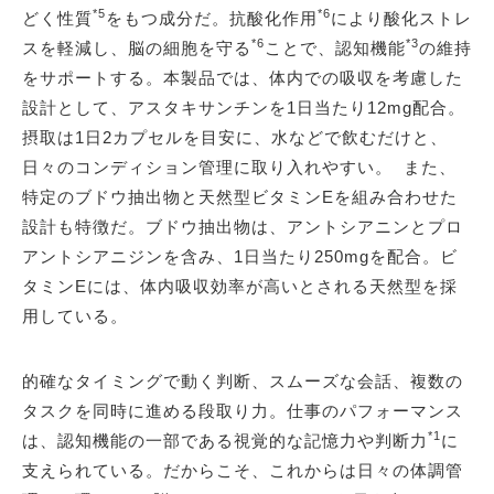
*5
*6
どく性質
をもつ成分だ。抗酸化作用
により酸化ストレ
*6
*3
スを軽減し、脳の細胞を守る
ことで、認知機能
の維持
をサポートする。本製品では、体内での吸収を考慮した
設計として、アスタキサンチンを1日当たり12mg配合。
摂取は1日2カプセルを目安に、水などで飲むだけと、
日々のコンディション管理に取り入れやすい。 また、
特定のブドウ抽出物と天然型ビタミンEを組み合わせた
設計も特徴だ。ブドウ抽出物は、アントシアニンとプロ
アントシアニジンを含み、1日当たり250mgを配合。ビ
タミンEには、体内吸収効率が高いとされる天然型を採
用している。
的確なタイミングで動く判断、スムーズな会話、複数の
タスクを同時に進める段取り力。仕事のパフォーマンス
*1
は、認知機能の一部である視覚的な記憶力や判断力
に
支えられている。だからこそ、これからは日々の体調管