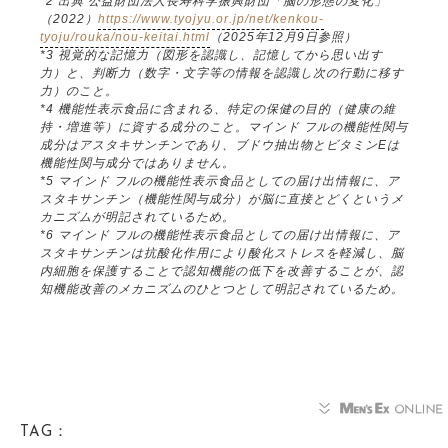
*2 出典 公益財団法人長寿科学振興財団「脳の形態の変化」
（2022）
https://www.tyojyu.or.jp/net/kenkou-
tyoju/rouka/nou-keitai.html
（2025年12月9日参照）
*3 視覚的な記憶力（図形を認識し、記憶してから思い出す
力）と、判断力（数字・文字等の情報を認識し次の行動に移す
力）のこと。
*4 機能性表示食品に含まれる、特定の保健の目的（健康の維
持・増進等）に資する成分のこと。マインド フルの機能性関与
成分はアスタキサンチンであり、ブドウ抽出物とビタミンEは
機能性関与成分ではありません。
*5 マインド フルの機能性表示食品としての届け出情報に、ア
スタキサンチン（機能性関与成分）が脳に直接とどくというメ
カニズムが明記されているため。
*6 マインド フルの機能性表示食品としての届け出情報に、ア
スタキサンチンは抗酸化作用により酸化ストレスを軽減し、脳
内細胞を保護することで認知機能の低下を改善することが、認
知機能改善のメカニズムのひとつとして明記されているため。
TAG：