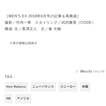
［MEN’S EX 2018年6月号の記事を再構成］
撮影／竹内一将 スタイリング／武内雅英（CODE）
構成･文／黒澤正人 文／秦 大輔
※表示価格は税抜き
TAG：
New Balance
ニューバランス
スニーカー
米国
NB
アメリカ