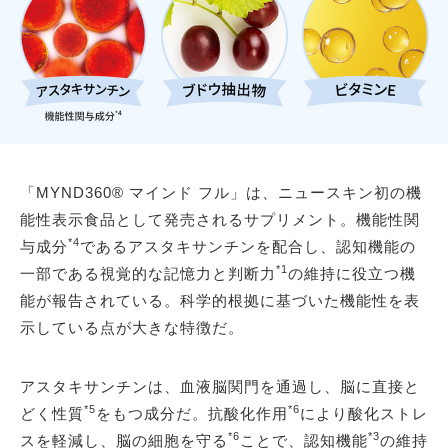
「MYND360® マインド フル」は、ニュースキン初の機
能性表示食品として発売されるサプリメント。機能性関
*4
与成分
であるアスタキサンチンを配合し、認知機能の
*1
一部である視覚的な記憶力と判断力
の維持に役立つ機
能が報告されている。科学的根拠に基づいた機能性を表
示している点が大きな特徴だ。
アスタキサンチンは、血液脳関門を通過し、脳に直接と
*5
*6
どく性質
をもつ成分だ。抗酸化作用
により酸化ストレ
*6
*3
スを軽減し、脳の細胞を守る
ことで、認知機能
の維持