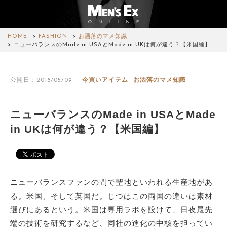
HOME
FASHION
お洒落のマメ知識
ニューバランスのMade in USAとMade in UKは何が違う？【米国編】
TOP
公開日：2018/05/09
今買いアイテム
お洒落のマメ知識
FASHION
WATCH
ニューバランスのMade in USAとMade
in UKは何が違う？【米国編】
CAR&BIKE
LIFESTYLE
COLUMN
ニューバランスファンの間で聖地といわれる生産地があ
る。米国、そして英国だ。じつはこの両国の違いは素材
MAGAZINE
選びにあるという。米国は専用ラボを設けて、日夜最先
端の技術を研究するなど、同社の進化の中核を担ってい
ABOUT SITE