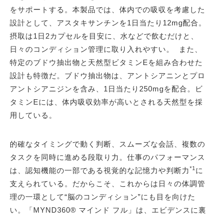
をサポートする。本製品では、体内での吸収を考慮した
設計として、アスタキサンチンを1日当たり12mg配合。
摂取は1日2カプセルを目安に、水などで飲むだけと、
日々のコンディション管理に取り入れやすい。 また、
特定のブドウ抽出物と天然型ビタミンEを組み合わせた
設計も特徴だ。ブドウ抽出物は、アントシアニンとプロ
アントシアニジンを含み、1日当たり250mgを配合。ビ
タミンEには、体内吸収効率が高いとされる天然型を採
用している。
的確なタイミングで動く判断、スムーズな会話、複数の
タスクを同時に進める段取り力。仕事のパフォーマンス
*1
は、認知機能の一部である視覚的な記憶力や判断力
に
支えられている。だからこそ、これからは日々の体調管
理の一環として“脳のコンディション”にも目を向けた
い。「MYND360® マインド フル」は、エビデンスに裏