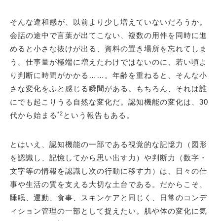
そんな違和感が、以前より少し増えていないだろうか。
会話の途中で言葉が出てこない、複数の用件を同時に進
めると小さな抜けが出る、資料の置き場所を忘れてしま
う。仕事量が極端に増えたわけではないのに、若い頃よ
り判断に時間がかかる……。年齢を重ねると、そんな小
さな変化をふと感じる瞬間がある。もちろん、それは誰
にでも起こりうる自然な変化だ。認知機能の変化は、30
*2
代から始まる
という報告もある。
とはいえ、認知機能の一部である視覚的な記憶力（図形
を認識し、記憶してから思い出す力）や判断力（数字・
文字等の情報を認識し次の行動に移す力）は、日々の仕
事や生活の質を支える大切な土台である。だからこそ、
睡眠、運動、食事、スキンケアと同じく、日常のコンデ
ィション管理の一部として捉えたい。肌や体の変化に気