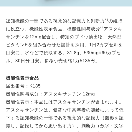
*1
認知機能の一部である視覚的な記憶力と判断力
の維持
*4
に役立つ、機能性表示食品。機能性関与成分
アスタキ
サンチンを12mg配合し、特定のブドウ抽出物、天然型
ビタミンEを組み合わせた設計を採用。1日2カプセルを
目安に、水などで摂取する。31.8g、530mg×60カプセ
ル、30日分目安。参考小売価格1万5135円。
機能性表示食品
届出番号：K185
機能性関与成分：アスタキサンチン 12mg
機能性表示：本品にはアスタキサンチンが含まれます。
アスタキサンチンは、健常な中高年者の加齢によって低
下する認知機能の一部である視覚的な記憶力（図形を認
識し、記憶してから思い出す力）、判断力（数字・文字