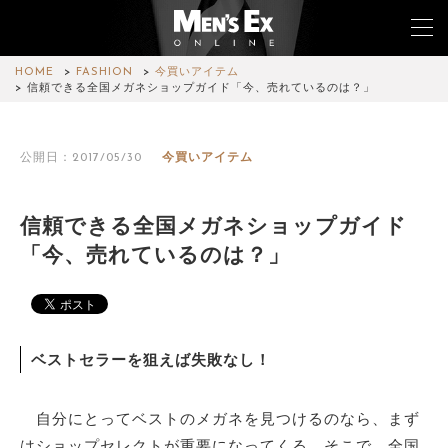
HOME
FASHION
今買いアイテム
信頼できる全国メガネショップガイド「今、売れているのは？」
TOP
公開日：2017/05/30
今買いアイテム
FASHION
WATCH
信頼できる全国メガネショップガイド
「今、売れているのは？」
CAR&BIKE
LIFESTYLE
COLUMN
ベストセラーを狙えば失敗なし！
MAGAZINE
自分にとってベストのメガネを見つけるのなら、まず
ABOUT SITE
はショップセレクトが重要になってくる。そこで、全国