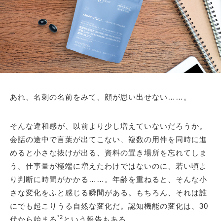
あれ、名刺の名前をみて、顔が思い出せない……。
そんな違和感が、以前より少し増えていないだろうか。
会話の途中で言葉が出てこない、複数の用件を同時に進
めると小さな抜けが出る、資料の置き場所を忘れてしま
う。仕事量が極端に増えたわけではないのに、若い頃よ
り判断に時間がかかる……。年齢を重ねると、そんな小
さな変化をふと感じる瞬間がある。もちろん、それは誰
にでも起こりうる自然な変化だ。認知機能の変化は、30
*2
代から始まる
という報告もある。