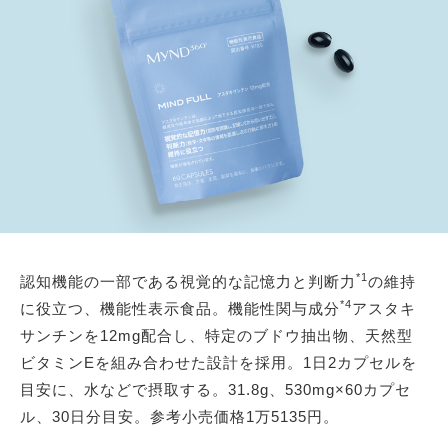
*1
認知機能の一部である視覚的な記憶力と判断力
の維持
*4
に役立つ、機能性表示食品。機能性関与成分
アスタキ
サンチンを12mg配合し、特定のブドウ抽出物、天然型
ビタミンEを組み合わせた設計を採用。1日2カプセルを
目安に、水などで摂取する。31.8g、530mg×60カプセ
ル、30日分目安。参考小売価格1万5135円。