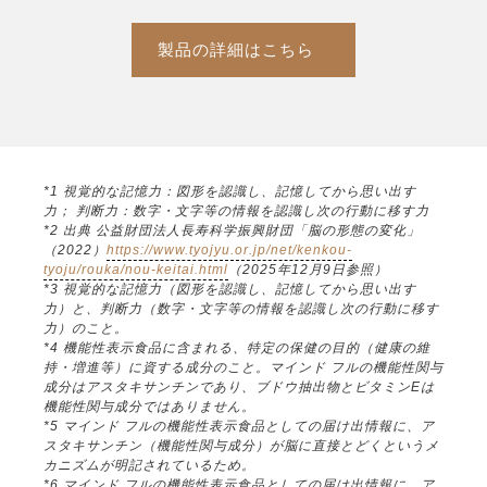
製品の詳細はこちら
*1 視覚的な記憶力：図形を認識し、記憶してから思い出す
力； 判断力：数字・文字等の情報を認識し次の行動に移す力
*2 出典 公益財団法人長寿科学振興財団「脳の形態の変化」
（2022）
https://www.tyojyu.or.jp/net/kenkou-
tyoju/rouka/nou-keitai.html
（2025年12月9日参照）
*3 視覚的な記憶力（図形を認識し、記憶してから思い出す
力）と、判断力（数字・文字等の情報を認識し次の行動に移す
力）のこと。
*4 機能性表示食品に含まれる、特定の保健の目的（健康の維
持・増進等）に資する成分のこと。マインド フルの機能性関与
成分はアスタキサンチンであり、ブドウ抽出物とビタミンEは
機能性関与成分ではありません。
*5 マインド フルの機能性表示食品としての届け出情報に、ア
スタキサンチン（機能性関与成分）が脳に直接とどくというメ
カニズムが明記されているため。
*6 マインド フルの機能性表示食品としての届け出情報に、ア