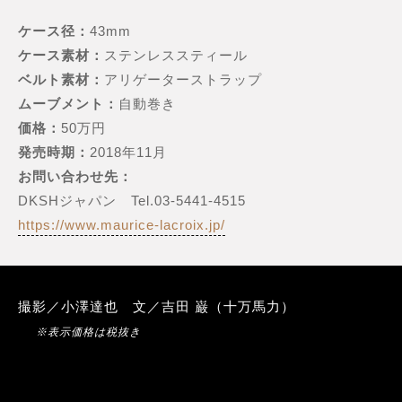
ケース径：
43mm
ケース素材：
ステンレススティール
ベルト素材：
アリゲーターストラップ
ムーブメント：
自動巻き
価格：
50万円
発売時期：
2018年11月
お問い合わせ先：
DKSHジャパン Tel.03-5441-4515
https://www.maurice-lacroix.jp/
撮影／小澤達也 文／吉田 巌（十万馬力）
※表示価格は税抜き