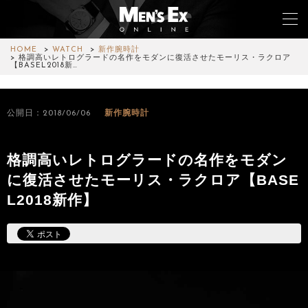
HOME
WATCH
新作腕時計
格調高いレトログラードの名作をモダンに復活させたモーリス・ラクロア
【BASEL2018新…
TOP
公開日：2018/06/06
新作腕時計
FASHION
WATCH
格調高いレトログラードの名作をモダン
に復活させたモーリス・ラクロア【BASE
CAR&BIKE
L2018新作】
LIFESTYLE
COLUMN
MAGAZINE
ABOUT SITE