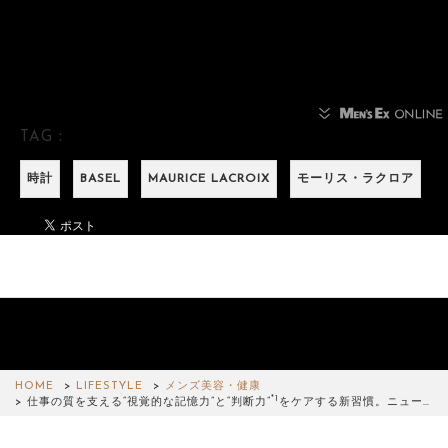
TAG：
時計
BASEL
MAURICE LACROIX
モーリス・ラクロア
HOME
LIFESTYLE
メンズ美容・健康
*1
仕事の質を支える“視覚的な記憶力”と“判断力”
をケアする新習慣。ニュー…