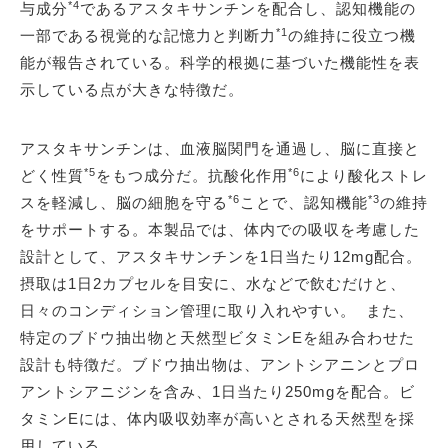
*4
与成分
であるアスタキサンチンを配合し、認知機能の
*1
一部である視覚的な記憶力と判断力
の維持に役立つ機
能が報告されている。科学的根拠に基づいた機能性を表
示している点が大きな特徴だ。
アスタキサンチンは、血液脳関門を通過し、脳に直接と
*5
*6
どく性質
をもつ成分だ。抗酸化作用
により酸化ストレ
*6
*3
スを軽減し、脳の細胞を守る
ことで、認知機能
の維持
をサポートする。本製品では、体内での吸収を考慮した
設計として、アスタキサンチンを1日当たり12mg配合。
摂取は1日2カプセルを目安に、水などで飲むだけと、
日々のコンディション管理に取り入れやすい。 また、
特定のブドウ抽出物と天然型ビタミンEを組み合わせた
設計も特徴だ。ブドウ抽出物は、アントシアニンとプロ
アントシアニジンを含み、1日当たり250mgを配合。ビ
タミンEには、体内吸収効率が高いとされる天然型を採
用している。