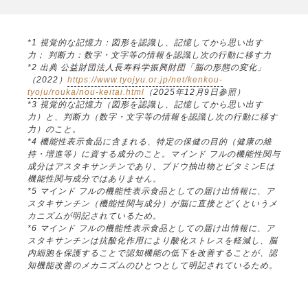
*1 視覚的な記憶力：図形を認識し、記憶してから思い出す
力； 判断力：数字・文字等の情報を認識し次の行動に移す力
*2 出典 公益財団法人長寿科学振興財団「脳の形態の変化」
（2022）
https://www.tyojyu.or.jp/net/kenkou-
tyoju/rouka/nou-keitai.html
（2025年12月9日参照）
*3 視覚的な記憶力（図形を認識し、記憶してから思い出す
力）と、判断力（数字・文字等の情報を認識し次の行動に移す
力）のこと。
*4 機能性表示食品に含まれる、特定の保健の目的（健康の維
持・増進等）に資する成分のこと。マインド フルの機能性関与
成分はアスタキサンチンであり、ブドウ抽出物とビタミンEは
機能性関与成分ではありません。
*5 マインド フルの機能性表示食品としての届け出情報に、ア
スタキサンチン（機能性関与成分）が脳に直接とどくというメ
カニズムが明記されているため。
*6 マインド フルの機能性表示食品としての届け出情報に、ア
スタキサンチンは抗酸化作用により酸化ストレスを軽減し、脳
内細胞を保護することで認知機能の低下を改善することが、認
知機能改善のメカニズムのひとつとして明記されているため。