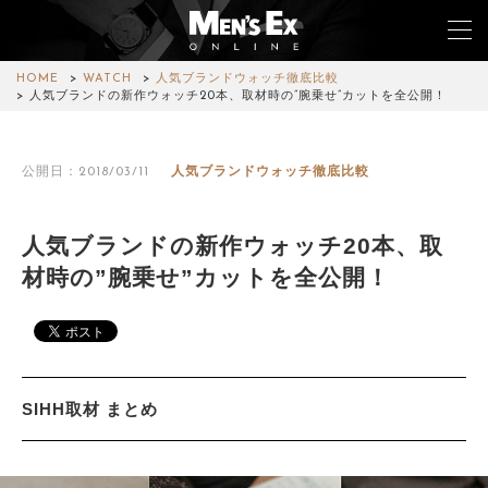
HOME
WATCH
人気ブランドウォッチ徹底比較
人気ブランドの新作ウォッチ20本、取材時の”腕乗せ”カットを全公開！
TOP
公開日：2018/03/11
人気ブランドウォッチ徹底比較
FASHION
WATCH
人気ブランドの新作ウォッチ20本、取
材時の”腕乗せ”カットを全公開！
CAR&BIKE
LIFESTYLE
COLUMN
SIHH取材 まとめ
MAGAZINE
ABOUT SITE