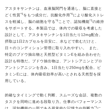
アスタキサンチンは、血液脳関門を通過し、脳に直接と
*5
*6
どく性質
をもつ成分だ。抗酸化作用
により酸化ストレ
*6
*3
スを軽減し、脳の細胞を守る
ことで、認知機能
の維持
をサポートする。本製品では、体内での吸収を考慮した
設計として、アスタキサンチンを1日当たり12mg配合。
摂取は1日2カプセルを目安に、水などで飲むだけと、
日々のコンディション管理に取り入れやすい。 また、
特定のブドウ抽出物と天然型ビタミンEを組み合わせた
設計も特徴だ。ブドウ抽出物は、アントシアニンとプロ
アントシアニジンを含み、1日当たり250mgを配合。ビ
タミンEには、体内吸収効率が高いとされる天然型を採
用している。
的確なタイミングで動く判断、スムーズな会話、複数の
タスクを同時に進める段取り力。仕事のパフォーマンス
*1
は、認知機能の一部である視覚的な記憶力や判断力
に