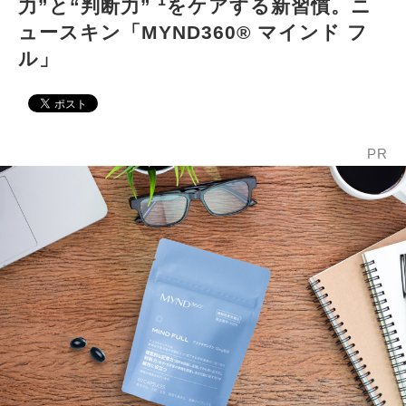
*1
力”と“判断力”
をケアする新習慣。ニ
ュースキン「MYND360® マインド フ
ル」
PR