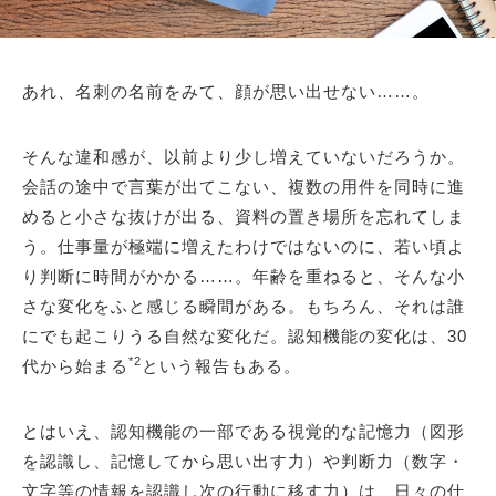
あれ、名刺の名前をみて、顔が思い出せない……。
そんな違和感が、以前より少し増えていないだろうか。
会話の途中で言葉が出てこない、複数の用件を同時に進
めると小さな抜けが出る、資料の置き場所を忘れてしま
う。仕事量が極端に増えたわけではないのに、若い頃よ
り判断に時間がかかる……。年齢を重ねると、そんな小
さな変化をふと感じる瞬間がある。もちろん、それは誰
にでも起こりうる自然な変化だ。認知機能の変化は、30
*2
代から始まる
という報告もある。
とはいえ、認知機能の一部である視覚的な記憶力（図形
を認識し、記憶してから思い出す力）や判断力（数字・
文字等の情報を認識し次の行動に移す力）は、日々の仕