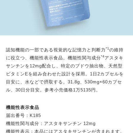
*1
認知機能の一部である視覚的な記憶力と判断力
の維持
*4
に役立つ、機能性表示食品。機能性関与成分
アスタキ
サンチンを12mg配合し、特定のブドウ抽出物、天然型
ビタミンEを組み合わせた設計を採用。1日2カプセルを
目安に、水などで摂取する。31.8g、530mg×60カプセ
ル、30日分目安。参考小売価格1万5135円。
機能性表示食品
届出番号：K185
機能性関与成分：アスタキサンチン 12mg
機能性表示：本品にはアスタキサンチンが含まれます。