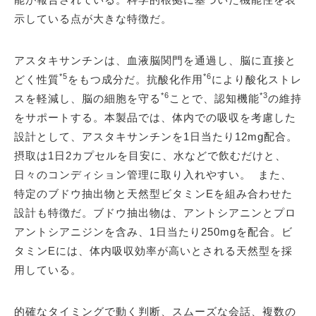
示している点が大きな特徴だ。
アスタキサンチンは、血液脳関門を通過し、脳に直接と
*5
*6
どく性質
をもつ成分だ。抗酸化作用
により酸化ストレ
*6
*3
スを軽減し、脳の細胞を守る
ことで、認知機能
の維持
をサポートする。本製品では、体内での吸収を考慮した
設計として、アスタキサンチンを1日当たり12mg配合。
摂取は1日2カプセルを目安に、水などで飲むだけと、
日々のコンディション管理に取り入れやすい。 また、
特定のブドウ抽出物と天然型ビタミンEを組み合わせた
設計も特徴だ。ブドウ抽出物は、アントシアニンとプロ
アントシアニジンを含み、1日当たり250mgを配合。ビ
タミンEには、体内吸収効率が高いとされる天然型を採
用している。
的確なタイミングで動く判断、スムーズな会話、複数の