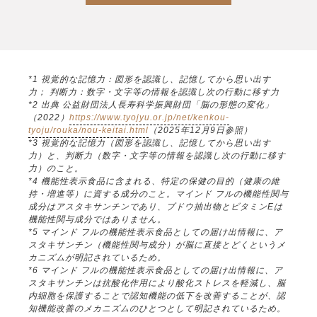
*1 視覚的な記憶力：図形を認識し、記憶してから思い出す
力； 判断力：数字・文字等の情報を認識し次の行動に移す力
*2 出典 公益財団法人長寿科学振興財団「脳の形態の変化」
（2022）
https://www.tyojyu.or.jp/net/kenkou-
tyoju/rouka/nou-keitai.html
（2025年12月9日参照）
*3 視覚的な記憶力（図形を認識し、記憶してから思い出す
力）と、判断力（数字・文字等の情報を認識し次の行動に移す
力）のこと。
*4 機能性表示食品に含まれる、特定の保健の目的（健康の維
持・増進等）に資する成分のこと。マインド フルの機能性関与
成分はアスタキサンチンであり、ブドウ抽出物とビタミンEは
機能性関与成分ではありません。
*5 マインド フルの機能性表示食品としての届け出情報に、ア
スタキサンチン（機能性関与成分）が脳に直接とどくというメ
カニズムが明記されているため。
*6 マインド フルの機能性表示食品としての届け出情報に、ア
スタキサンチンは抗酸化作用により酸化ストレスを軽減し、脳
内細胞を保護することで認知機能の低下を改善することが、認
知機能改善のメカニズムのひとつとして明記されているため。