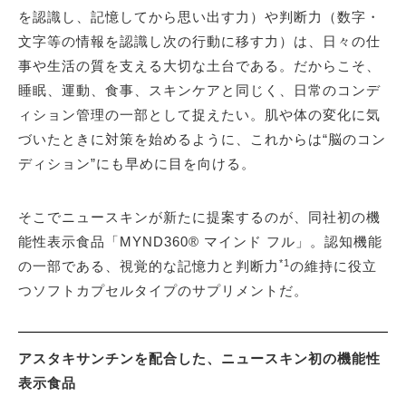
を認識し、記憶してから思い出す力）や判断力（数字・
文字等の情報を認識し次の行動に移す力）は、日々の仕
事や生活の質を支える大切な土台である。だからこそ、
睡眠、運動、食事、スキンケアと同じく、日常のコンデ
ィション管理の一部として捉えたい。肌や体の変化に気
づいたときに対策を始めるように、これからは“脳のコン
ディション”にも早めに目を向ける。
そこでニュースキンが新たに提案するのが、同社初の機
能性表示食品「MYND360® マインド フル」。認知機能
*1
の一部である、視覚的な記憶力と判断力
の維持に役立
つソフトカプセルタイプのサプリメントだ。
アスタキサンチンを配合した、ニュースキン初の機能性
表示食品