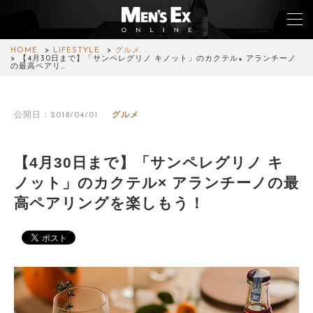
HOME
LIFESTYLE
グルメ
【4月30日まで】「サンペレグリノ キノット」のカクテル× アランチーノ
の最高ペアリ…
TOP
公開日：2018/04/01
グルメ
FASHION
WATCH
【4月30日まで】「サンペレグリノ キ
ノット」のカクテル× アランチーノの最
CAR&BIKE
高ペアリングを楽しもう！
LIFESTYLE
COLUMN
MAGAZINE
ABOUT SITE