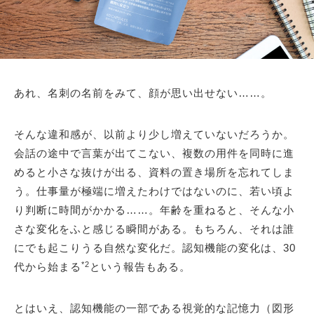
あれ、名刺の名前をみて、顔が思い出せない……。
そんな違和感が、以前より少し増えていないだろうか。
会話の途中で言葉が出てこない、複数の用件を同時に進
めると小さな抜けが出る、資料の置き場所を忘れてしま
う。仕事量が極端に増えたわけではないのに、若い頃よ
り判断に時間がかかる……。年齢を重ねると、そんな小
さな変化をふと感じる瞬間がある。もちろん、それは誰
にでも起こりうる自然な変化だ。認知機能の変化は、30
*2
代から始まる
という報告もある。
とはいえ、認知機能の一部である視覚的な記憶力（図形