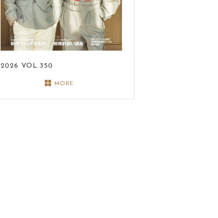
2026
VOL.350
MORE