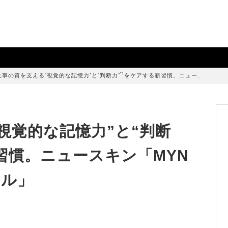
*1
仕事の質を支える“視覚的な記憶力”と“判断力”
をケアする新習慣。ニュー…
視覚的な記憶力”と“判断
習慣。ニュースキン「MYN
フル」