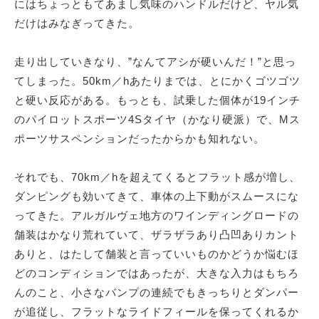
にはちょっともてあまし気味のハンドルだけど、ヤル気
だけはみなぎってきた。
走り出していきなり、”なんてアシが硬いんだ！”と思っ
てしまった。50km／hあたりまでは、とにかくゴツゴツ
と硬い反応がある。もっとも、試乗した個体が19インチ
のパイロットスポーツ4Sタイヤ（かなり硬派）で、Mス
ポーツサスペンションだったからかも知れない。
それでも、70km／hを超えてくるとフラット感が増し、
ダンピングも効いてきて、車体の上下動がスムースにな
ってきた。アルガルヴェ地方のワインディングロードの
舗装はかなり荒れていて、ザラザラあり凸凹ありカント
ありと、はたして舗装と言っていいものかどうか悩むほ
どのコンディションではあったが、大きな入力はもちろ
んのこと、小さなバンプの連続でもきっちりとダンパー
が追従し、フラットなライドフィールを保ってくれるか