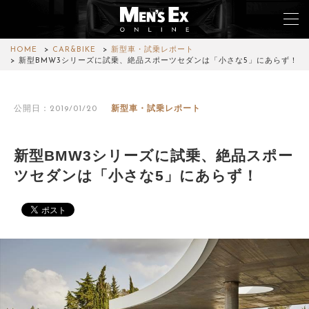
HOME
CAR&BIKE
新型車・試乗レポート
新型BMW3シリーズに試乗、絶品スポーツセダンは「小さな5」にあらず！
TOP
公開日：2019/01/20
新型車・試乗レポート
FASHION
WATCH
新型BMW3シリーズに試乗、絶品スポー
ツセダンは「小さな5」にあらず！
CAR&BIKE
LIFESTYLE
COLUMN
MAGAZINE
ABOUT SITE