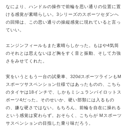
なにより、ハンドルの操作で前輪を思い通りの位置に置
ける感覚が素晴らしい。3シリーズのスポーツセダンへ
の回帰は、この思い通りの操縦感覚に現れていると言っ
ていい。
エンジンフィールもまた素晴らしかった。もはや4気筒
のそれとは思えないほど胸をすく音と振動、そして力強
さをみせてくれた。
実をいうともう一台の試乗車、320dスポーツラインもM
スポーツサスペンション仕様ではあったものの、こちら
のタイヤは18インチで、しかもミシュランパイロットス
ポーツ4だった。そのせいか、硬い部類には入るもの
の、嫌な硬さではない。もちろん、前輪を自在に操れる
という感覚は変わらず。おそらく、こちらが Mスポーツ
サスペンションの目指した乗り味だろう。