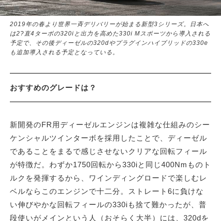
2019年の春より世界一斉デリバリーが始まる新型3シリーズ。日本へ
は2?直4ターボの320iと出力を高めた330i Mスポーツから導入される
予定で、その後ディーゼルの320dやプラグインハイブリッドの330e
も追加導入される予定となっている。
おすすめのグレードは？
新開発のFR用ディーゼルエンジンは複雑な仕組みのシー
ケンシャルツインターボを採用したことで、ディーゼル
であることをまるで感じさせないクリアな回転フィール
が特徴だ。わずか1750回転から330iと同じ400Nmものト
ルクを発揮するから、ワインディングロードで楽しむレ
ベルならこのエンジンで十二分。ストレート6に負けな
い伸びやかな回転フィールの330iも捨て難かったが、普
段使いがメインという人（おそらく大半）には、320dを