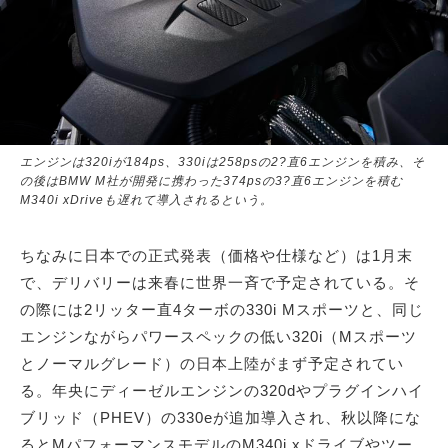
エンジンは320iが184ps、330iは258psの2?直6エンジンを積み、そ
の後はBMW M社が開発に携わった374psの3?直6エンジンを積む
M340i xDriveも遅れて導入されるという。
ちなみに日本での正式発表（価格や仕様など）は1月末
で、デリバリーは来春に世界一斉で予定されている。そ
の際には2リッター直4ターボの330i Mスポーツと、同じ
エンジンながらパワースペックの低い320i（Mスポーツ
とノーマルグレード）の日本上陸がまず予定されてい
る。年央にディーゼルエンジンの320dやプラグインハイ
ブリッド（PHEV）の330eが追加導入され、秋以降にな
るとMパフォーマンスモデルのM340i xドライブやツー