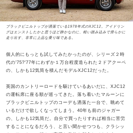
ブラックビニルトップが洒落ている1978年式のXJC12。アイドリン
グはエンストしたかと思うほど静かなのに、軽い踏み込みで滑らかに
走り出す、非常に上品な乗り味である。
個人的にもっとも試してみたかったのが、シリーズ２時
代の’75?’77年にわずか１万台程度造られた２ドアクーペ
の、しかも12気筒を積んだモデルXJC12だった。
英国のカントリーロードを駆けているあいだに、XJC12
の運転席に座る順が巡ってきた。落ち着いたマルーンに
ブラックビニルトップのコーデも洒落た一台で、眺めて
いるだけで欲しくなってしまう。40年も前のジャガー
の、しかも12気筒だ。自分で買ったりすれば相当に苦労
することになるだろう、と言い聞かせつつも、クラシッ