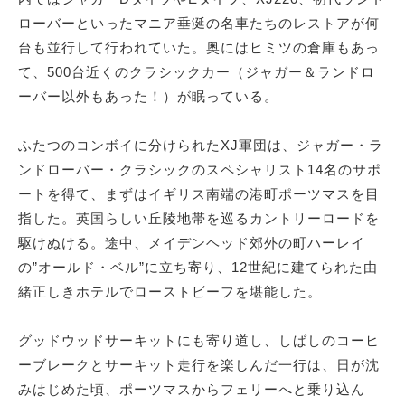
ローバーといったマニア垂涎の名車たちのレストアが何
台も並行して行われていた。奥にはヒミツの倉庫もあっ
て、500台近くのクラシックカー（ジャガー＆ランドロ
ーバー以外もあった！）が眠っている。
ふたつのコンボイに分けられたXJ軍団は、ジャガー・ラ
ンドローバー・クラシックのスペシャリスト14名のサポ
ートを得て、まずはイギリス南端の港町ポーツマスを目
指した。英国らしい丘陵地帯を巡るカントリーロードを
駆けぬける。途中、メイデンヘッド郊外の町ハーレイ
の”オールド・ベル”に立ち寄り、12世紀に建てられた由
緒正しきホテルでローストビーフを堪能した。
グッドウッドサーキットにも寄り道し、しばしのコーヒ
ーブレークとサーキット走行を楽しんだ一行は、日が沈
みはじめた頃、ポーツマスからフェリーへと乗り込ん