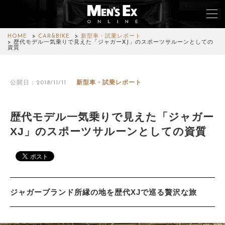
HOME
CAR&BIKE
新型車・試乗レポート
歴代モデル一気乗りで見えた「ジャガーXJ」のスポーツサルーンとしての
資質
TOP
公開日：2018/11/11
新型車・試乗レポート
FASHION
WATCH
歴代モデル一気乗りで見えた「ジャガー
XJ」のスポーツサルーンとしての資質
CAR&BIKE
LIFESTYLE
COLUMN
ジャガーブランド所縁の地を歴代XJで巡る贅沢な旅
MAGAZINE
ABOUT SITE