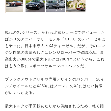
現代のXJシリーズ、それも北京ショーにてデビューした
ばかりのアニバーサリーモデル「XJ50」のディーゼルに
も乗った。日本未導入のXJディーゼル、だが、そのエン
ジン性能の素晴らしさはレンジローバーで確認済み。最
高出力が300psで最大トルクは700Nmというから、これ
はもう立派にスポーツサルーンのスペックだ。
ブラックアウトグリルや専用デザインのバンパー、20イ
ンチホイールなどXJ50にはノーマルのXJにはない特徴
がいくつかある。
最大トルクが千回転あたりから供給されるため、軽く踏