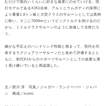
むだけで面白いくらいに好きな速度にのせていける。現
行モデルであるX351自体、アルミニウムボディの採用に
より重量1.8トン級と大型クラスのサルーンとしては異例
に軽い。そこに700Nmというビッグトルクを掛けるのだ
から、ミドルクラスサルーンのように加速して当然だろ
う。
確かな手応えのハンドリング性能と相まって、現代を代
表するラグジュアリーサルーンだと改めて評価するとと
もに、初代XJからのスポーツサルーンとしての血脈も濃
く受け継いでいると再認識した。
文／西川 淳 写真／ジャガー・ランドーバー・ジャパ
ン 構成／iconic