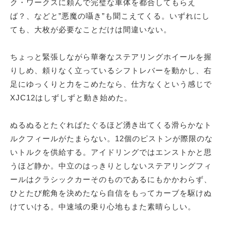
ク・ワークスに頼んで完璧な車体を都合してもらえ
ば？、などと”悪魔の囁き”も聞こえてくる。いずれにし
ても、大枚が必要なことだけは間違いない。
ちょっと緊張しながら華奢なステアリングホイールを握
りしめ、頼りなく立っているシフトレバーを動かし、右
足にゆっくりと力をこめたなら、仕方なくという感じで
XJC12はしずしずと動き始めた。
ぬるぬるとたぐればたぐるほど湧き出てくる滑らかなト
ルクフィールがたまらない。12個のピストンが際限のな
いトルクを供給する。アイドリングではエンストかと思
うほど静か。中立のはっきりとしないステアリングフィ
ールはクラシックカーそのものであるにもかかわらず、
ひとたび舵角を決めたなら自信をもってカーブを駆けぬ
けていける。中速域の乗り心地もまた素晴らしい。