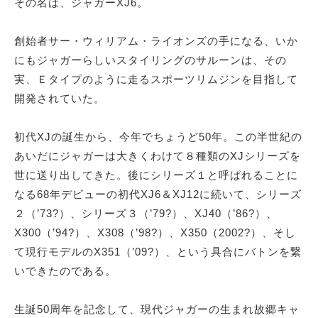
その名は、ジャガーXJ6。
創始者サー・ウィリアム・ライオンズの手になる、いか
にもジャガーらしいスタイリングのサルーンは、その
実、Ｅタイプのように走るスポーツリムジンを目指して
開発されていた。
初代XJの誕生から、今年でちょうど50年。この半世紀の
あいだにジャガーは大きくわけて８種類のXJシリーズを
世に送り出してきた。後にシリーズ１と呼ばれることに
なる68年デビューの初代XJ6＆XJ12に続いて、シリーズ
２（’73?）、シリーズ３（’79?）、XJ40（’86?）、
X300（’94?）、X308（’98?）、X350（2002?）、そし
て現行モデルのX351（’09?）、という具合にバトンを繋
いできたのである。
生誕50周年を記念して、現代ジャガーの生まれ故郷キャ