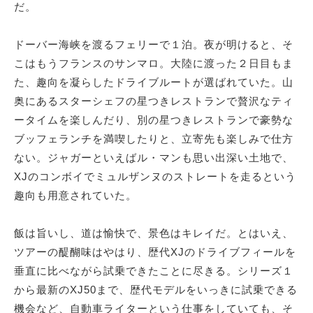
だ。
ドーバー海峡を渡るフェリーで１泊。夜が明けると、そ
こはもうフランスのサンマロ。大陸に渡った２日目もま
た、趣向を凝らしたドライブルートが選ばれていた。山
奥にあるスターシェフの星つきレストランで贅沢なティ
ータイムを楽しんだり、別の星つきレストランで豪勢な
ブッフェランチを満喫したりと、立寄先も楽しみで仕方
ない。ジャガーといえばル・マンも思い出深い土地で、
XJのコンボイでミュルザンヌのストレートを走るという
趣向も用意されていた。
飯は旨いし、道は愉快で、景色はキレイだ。とはいえ、
ツアーの醍醐味はやはり、歴代XJのドライブフィールを
垂直に比べながら試乗できたことに尽きる。シリーズ１
から最新のXJ50まで、歴代モデルをいっきに試乗できる
機会など、自動車ライターという仕事をしていても、そ