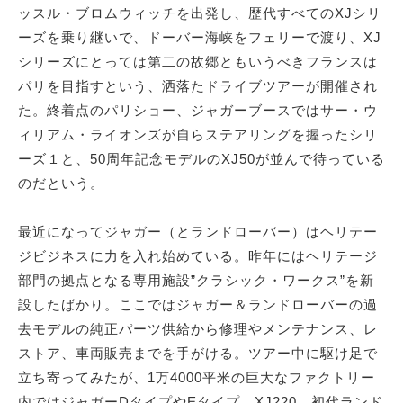
ッスル・ブロムウィッチを出発し、歴代すべてのXJシリ
ーズを乗り継いで、ドーバー海峡をフェリーで渡り、XJ
シリーズにとっては第二の故郷ともいうべきフランスは
パリを目指すという、洒落たドライブツアーが開催され
た。終着点のパリショー、ジャガーブースではサー・ウ
ィリアム・ライオンズが自らステアリングを握ったシリ
ーズ１と、50周年記念モデルのXJ50が並んで待っている
のだという。
最近になってジャガー（とランドローバー）はヘリテー
ジビジネスに力を入れ始めている。昨年にはヘリテージ
部門の拠点となる専用施設”クラシック・ワークス”を新
設したばかり。ここではジャガー＆ランドローバーの過
去モデルの純正パーツ供給から修理やメンテナンス、レ
ストア、車両販売までを手がける。ツアー中に駆け足で
立ち寄ってみたが、1万4000平米の巨大なファクトリー
内ではジャガーDタイプやEタイプ、XJ220、初代ランド