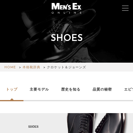
SHOES
TOP
FASHION
WATCH
HOME
本格靴辞典
クロケット＆ジョーンズ
CAR&BIKE
トップ
主要モデル
歴史を知る
品質の秘密
エピ
LIFESTYLE
COLUMN
MAGAZINE
ABOUT SITE