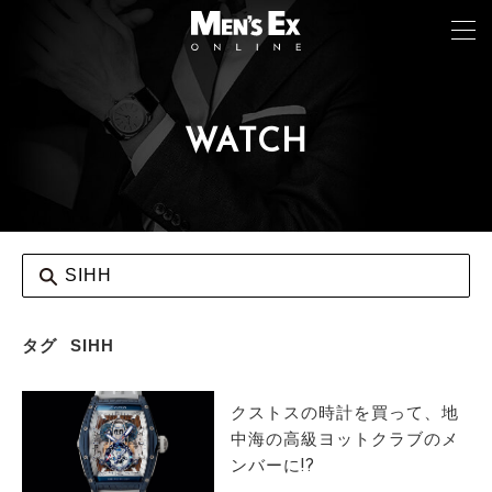
WATCH
TOP
FASHION
WATCH
CAR&BIKE
LIFESTYLE
タグ
SIHH
COLUMN
クストスの時計を買って、地
MAGAZINE
中海の高級ヨットクラブのメ
ンバーに!?
ABOUT SITE