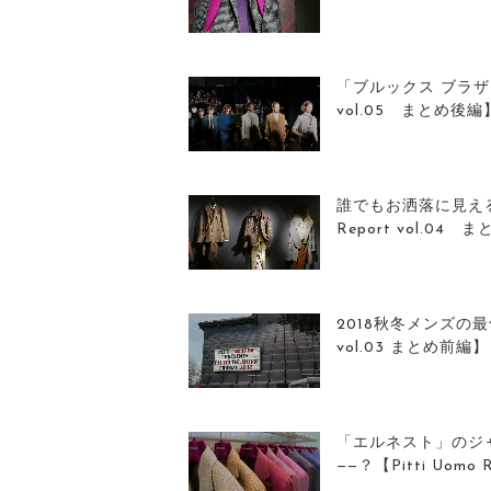
「ブルックス ブラザーズ
vol.05 まとめ後編
誰でもお洒落に見える秋
Report vol.04
2018秋冬メンズの最旬
vol.03 まとめ前編】
「エルネスト」のジ
——？【Pitti Uomo R