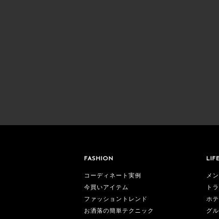
FASHION
LIF
コーディネート実例
メン
今買いアイテム
トラ
ファッショントレンド
ホテ
お洒落の簡単テクニック
グル