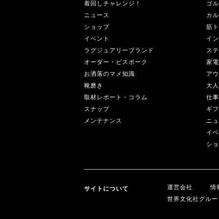
着回しチャレンジ！
ゴル
ニュース
カル
ショップ
筋ト
イベント
イン
ラグジュアリーブランド
ステ
オーダー・ビスポーク
家電
お洒落のマメ知識
アウ
靴磨き
大人
取材レポート・コラム
仕事
スナップ
ギフ
メンテナンス
ニュ
イベ
ショ
運営会社
情
サイトについて
世界文化社グルー