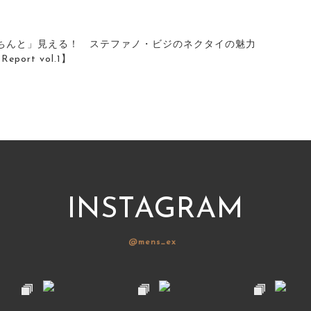
ちんと」見える！ ステファノ・ビジのネクタイの魅力
eport vol.1】
INSTAGRAM
@mens_ex