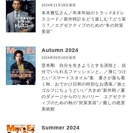
2024年11月18日発売
本木雅弘さん／年末年始のトラッド&ドレ
スコード／新作時計をどう楽しむ？どう装
う？／エグゼクティブのための“冬の対策
美容”
Autumn 2024
2024年09月18日発売
堂本剛 自分を生きようとする演技と、自
分でいられるファッションと。／身につけ
たい“スマートスタイル”集 暑さが落ち着
く秋、おでかけ日和の特別なお洒落／旅と
ゴルフにちょうどいい“大きめ”新作鞄／夏
のダメージからのリカバリー エグゼクテ
ィブのための秋の“対策美容”／癒しの絶景
美術館
Summer 2024