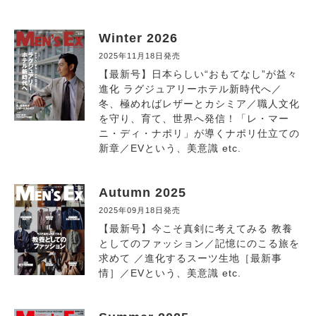
Winter 2026
2025年11月18日発売
【最新号】日本らしい“おもてなし”が益々
進化 ラグジュアリーホテル新時代へ／
冬、極めればレザーとカシミア／職人文化
を守り、育て、世界へ発信！「レ・マー
ニ・ディ・ナポリ」が導くナポリ仕立ての
新章／EVという、美意識 etc.
Autumn 2025
2025年09月18日発売
【最新号】今こそ真剣に考えてみる 教養
としてのファッション／記憶にのこる旅を
求めて ／進化するスーツ生地［最新事
情］／EVという、美意識 etc.