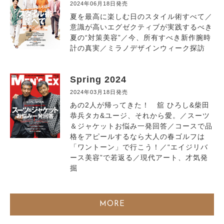
2024年06月18日発売
夏を最高に楽しむ日のスタイル術すべて／
意識が高いエグゼクティブが実践するべき
夏の“対策美容”／今、所有すべき新作腕時
計の真実／ミラノデザインウィーク探訪
Spring 2024
2024年03月18日発売
あの2人が帰ってきた！ 舘 ひろし&柴田
恭兵タカ&ユージ、それから愛。／スーツ
＆ジャケットお悩み一発回答／コースで品
格をアピールするなら大人の春ゴルフは
「ワントーン」で行こう！／“エイジリバ
ース美容”で若返る／現代アート、才気発
掘
MORE