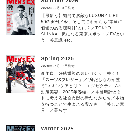
Summer 2025
2025年06月18日発売
【最新号】知的で素敵なLUXURY LIFE
50の実例／今、そしてこれからも“本当に
価値のある腕時計”とは？／TOKYO
SHINKA 気になる東京スポット／EVとい
う、美意識 etc.
Spring 2025
2025年03月17日発売
新年度、好感重視の装いづくり 整う！
「スーツ&ブレザー」／“身だしなみが整
う”スキンケアとは？ エグゼクティブの
対策美容～2025年春編～／本格時計とと
もに考える社会貢献の新たなかたち／本物
を持つことで生まれる豊かさ 「美しい家
具」と暮らす
Winter 2025