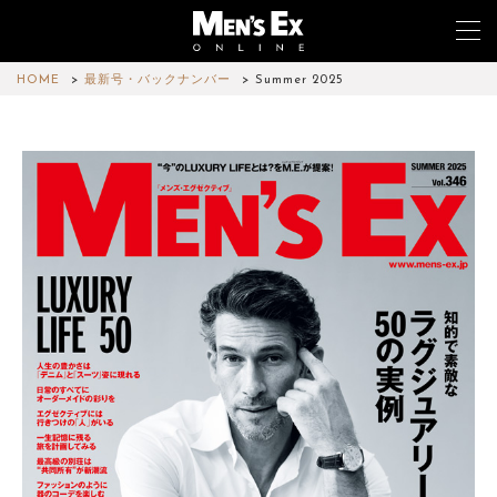
HOME
最新号・バックナンバー
Summer 2025
TOP
FASHION
WATCH
CAR&BIKE
LIFESTYLE
COLUMN
MAGAZINE
ABOUT SITE