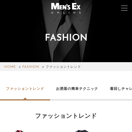
FASHION
TOP
FASHION
WATCH
HOME
FASHION
ファッショントレンド
CAR&BIKE
ファッショントレンド
お洒落の簡単テクニック
着回しチャ
LIFESTYLE
COLUMN
ファッショントレンド
MAGAZINE
ABOUT SITE