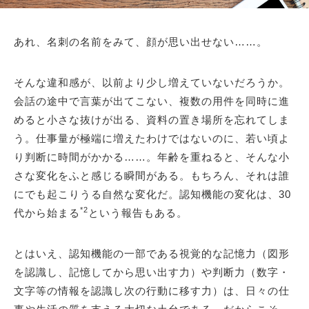
あれ、名刺の名前をみて、顔が思い出せない……。
そんな違和感が、以前より少し増えていないだろうか。
会話の途中で言葉が出てこない、複数の用件を同時に進
めると小さな抜けが出る、資料の置き場所を忘れてしま
う。仕事量が極端に増えたわけではないのに、若い頃よ
り判断に時間がかかる……。年齢を重ねると、そんな小
さな変化をふと感じる瞬間がある。もちろん、それは誰
にでも起こりうる自然な変化だ。認知機能の変化は、30
*2
代から始まる
という報告もある。
とはいえ、認知機能の一部である視覚的な記憶力（図形
を認識し、記憶してから思い出す力）や判断力（数字・
文字等の情報を認識し次の行動に移す力）は、日々の仕