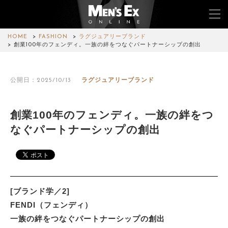
HOME
FASHION
ラグジュアリーブランド
創業100年のフェンディ。一族の絆をつなぐパートナーシップの創出
TOP
公開日：2025/10/13
ラグジュアリーブランド
FASHION
WATCH
創業100年のフェンディ。一族の絆をつ
なぐパートナーシップの創出
CAR&BIKE
LIFESTYLE
COLUMN
[ブランド学／2]
MAGAZINE
FENDI（フェンディ）
一族の絆をつなぐパートナーシップの創出
ABOUT SITE