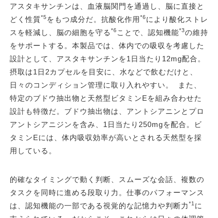
アスタキサンチンは、血液脳関門を通過し、脳に直接と
*5
*6
どく性質
をもつ成分だ。抗酸化作用
により酸化ストレ
*6
*3
スを軽減し、脳の細胞を守る
ことで、認知機能
の維持
をサポートする。本製品では、体内での吸収を考慮した
設計として、アスタキサンチンを1日当たり12mg配合。
摂取は1日2カプセルを目安に、水などで飲むだけと、
日々のコンディション管理に取り入れやすい。 また、
特定のブドウ抽出物と天然型ビタミンEを組み合わせた
設計も特徴だ。ブドウ抽出物は、アントシアニンとプロ
アントシアニジンを含み、1日当たり250mgを配合。ビ
タミンEには、体内吸収効率が高いとされる天然型を採
用している。
的確なタイミングで動く判断、スムーズな会話、複数の
タスクを同時に進める段取り力。仕事のパフォーマンス
*1
は、認知機能の一部である視覚的な記憶力や判断力
に