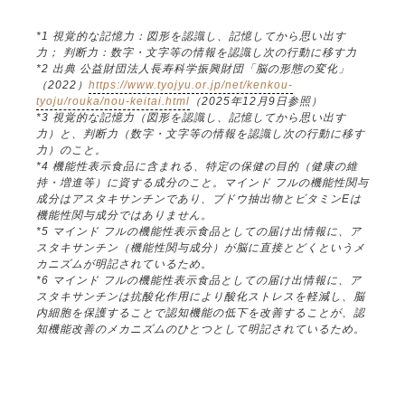
*1 視覚的な記憶力：図形を認識し、記憶してから思い出す
力； 判断力：数字・文字等の情報を認識し次の行動に移す力
*2 出典 公益財団法人長寿科学振興財団「脳の形態の変化」
（2022）
https://www.tyojyu.or.jp/net/kenkou-
tyoju/rouka/nou-keitai.html
（2025年12月9日参照）
*3 視覚的な記憶力（図形を認識し、記憶してから思い出す
力）と、判断力（数字・文字等の情報を認識し次の行動に移す
力）のこと。
*4 機能性表示食品に含まれる、特定の保健の目的（健康の維
持・増進等）に資する成分のこと。マインド フルの機能性関与
成分はアスタキサンチンであり、ブドウ抽出物とビタミンEは
機能性関与成分ではありません。
*5 マインド フルの機能性表示食品としての届け出情報に、ア
スタキサンチン（機能性関与成分）が脳に直接とどくというメ
カニズムが明記されているため。
*6 マインド フルの機能性表示食品としての届け出情報に、ア
スタキサンチンは抗酸化作用により酸化ストレスを軽減し、脳
内細胞を保護することで認知機能の低下を改善することが、認
知機能改善のメカニズムのひとつとして明記されているため。