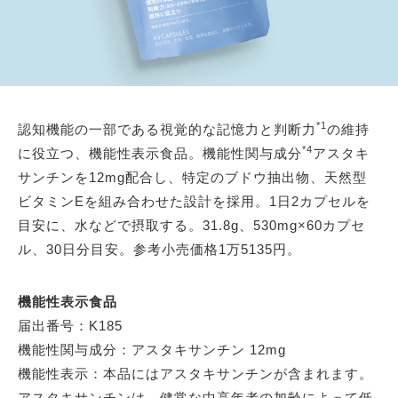
*1
認知機能の一部である視覚的な記憶力と判断力
の維持
*4
に役立つ、機能性表示食品。機能性関与成分
アスタキ
サンチンを12mg配合し、特定のブドウ抽出物、天然型
ビタミンEを組み合わせた設計を採用。1日2カプセルを
目安に、水などで摂取する。31.8g、530mg×60カプセ
ル、30日分目安。参考小売価格1万5135円。
機能性表示食品
届出番号：K185
機能性関与成分：アスタキサンチン 12mg
機能性表示：本品にはアスタキサンチンが含まれます。
アスタキサンチンは、健常な中高年者の加齢によって低