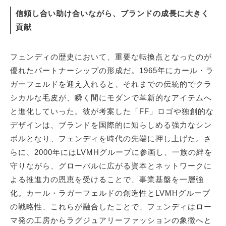
信頼し合い助け合いながら、ブランドの成長に大きく
貢献
フェンディの歴史において、重要な転換点となったのが
優れたパートナーシップの形成だ。1965年にカール・ラ
ガーフェルドを迎え入れると、それまでの伝統的でクラ
シカルな毛皮が、瞬く間にモダンで革新的なアイテムへ
と進化していった。彼が考案した「FF」ロゴや独創的な
デザインは、ブランドを国際的に知らしめる強力なシン
ボルとなり、フェンディを時代の先端に押し上げた。さ
らに、2000年にはLVMHグループに参画し、一族の絆を
守りながら、グローバルに広がる資本とネットワークに
よる推進力の恩恵を受けることで、事業基盤を一層強
化。カール・ラガーフェルドの創造性とLVMHグループ
の戦略性、これらが融合したことで、フェンディはロー
マ発の工房からラグジュアリーファッションの象徴へと