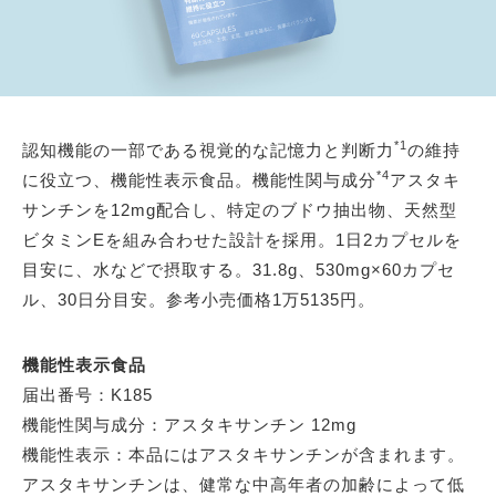
*1
認知機能の一部である視覚的な記憶力と判断力
の維持
*4
に役立つ、機能性表示食品。機能性関与成分
アスタキ
サンチンを12mg配合し、特定のブドウ抽出物、天然型
ビタミンEを組み合わせた設計を採用。1日2カプセルを
目安に、水などで摂取する。31.8g、530mg×60カプセ
ル、30日分目安。参考小売価格1万5135円。
機能性表示食品
届出番号：K185
機能性関与成分：アスタキサンチン 12mg
機能性表示：本品にはアスタキサンチンが含まれます。
アスタキサンチンは、健常な中高年者の加齢によって低