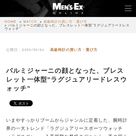
HOME
WATCH
高級時計の買い方・選び方
パルミジャーニの顔となった、ブレスレット一体型”ラグジュアリードレス
ウォッチ”
TOP
公開日：2025/05/24
高級時計の買い方・選び方
FASHION
WATCH
パルミジャーニの顔となった、ブレス
レット一体型”ラグジュアリードレスウ
CAR&BIKE
ォッチ”
LIFESTYLE
COLUMN
いまやすっかりブームからジャンルに定着した、腕時計
MAGAZINE
界の一大トレンド「ラグジュアリースポーツウォッチ
ABOUT SITE