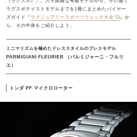
（ラグスポ）」。入手困難な弩級モデルから、手の届く
ラグスポテイストモデルまでを1冊にまとめたバイヤー
ズガイド『
ラグジュアリースポーツウォッチ大全
』か
サイトマップ
ら、その中身をご紹介しよう。
ミニマリズムを極めたドレススタイルのブレスモデル
PARMIGIANI FLEURIER （パルミジャーニ・フルリ
エ）
トンダ PF マイクロローター