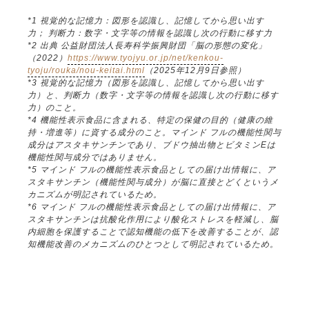
*1 視覚的な記憶力：図形を認識し、記憶してから思い出す
力； 判断力：数字・文字等の情報を認識し次の行動に移す力
*2 出典 公益財団法人長寿科学振興財団「脳の形態の変化」
（2022）
https://www.tyojyu.or.jp/net/kenkou-
tyoju/rouka/nou-keitai.html
（2025年12月9日参照）
*3 視覚的な記憶力（図形を認識し、記憶してから思い出す
力）と、判断力（数字・文字等の情報を認識し次の行動に移す
力）のこと。
*4 機能性表示食品に含まれる、特定の保健の目的（健康の維
持・増進等）に資する成分のこと。マインド フルの機能性関与
成分はアスタキサンチンであり、ブドウ抽出物とビタミンEは
機能性関与成分ではありません。
*5 マインド フルの機能性表示食品としての届け出情報に、ア
スタキサンチン（機能性関与成分）が脳に直接とどくというメ
カニズムが明記されているため。
*6 マインド フルの機能性表示食品としての届け出情報に、ア
スタキサンチンは抗酸化作用により酸化ストレスを軽減し、脳
内細胞を保護することで認知機能の低下を改善することが、認
知機能改善のメカニズムのひとつとして明記されているため。