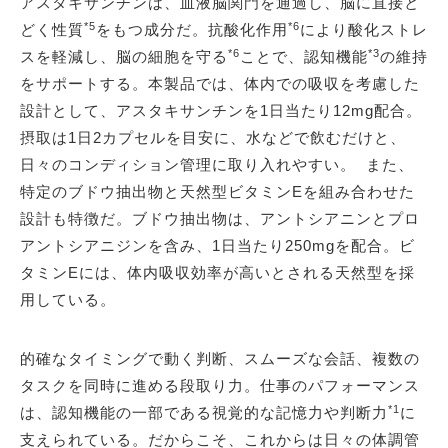
アスタキサンチンは、血液脳関門を通過し、脳に直接と
*5
*6
どく性質
をもつ成分だ。抗酸化作用
により酸化ストレ
*6
*3
スを軽減し、脳の細胞を守る
ことで、認知機能
の維持
をサポートする。本製品では、体内での吸収を考慮した
設計として、アスタキサンチンを1日当たり12mg配合。
摂取は1日2カプセルを目安に、水などで飲むだけと、
日々のコンディション管理に取り入れやすい。 また、
特定のブドウ抽出物と天然型ビタミンEを組み合わせた
設計も特徴だ。ブドウ抽出物は、アントシアニンとプロ
アントシアニジンを含み、1日当たり250mgを配合。ビ
タミンEには、体内吸収効率が高いとされる天然型を採
用している。
的確なタイミングで動く判断、スムーズな会話、複数の
タスクを同時に進める段取り力。仕事のパフォーマンス
*1
は、認知機能の一部である視覚的な記憶力や判断力
に
支えられている。だからこそ、これからは日々の体調管