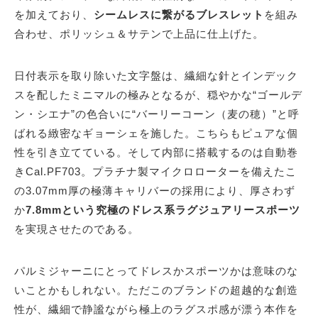
を加えており、
シームレスに繋がるブレスレット
を組み
合わせ、ポリッシュ＆サテンで上品に仕上げた。
日付表示を取り除いた文字盤は、繊細な針とインデック
スを配したミニマルの極みとなるが、穏やかな“ゴールデ
ン・シエナ”の色合いに“バーリーコーン（麦の穂）”と呼
ばれる緻密なギョーシェを施した。こちらもピュアな個
性を引き立てている。そして内部に搭載するのは自動巻
きCal.PF703。プラチナ製マイクロローターを備えたこ
の3.07mm厚の極薄キャリバーの採用により、厚さわず
か
7.8mmという究極のドレス系ラグジュアリースポーツ
を実現させたのである。
パルミジャーニにとってドレスかスポーツかは意味のな
いことかもしれない。ただこのブランドの超越的な創造
性が、繊細で静謐ながら極上のラグスポ感が漂う本作を