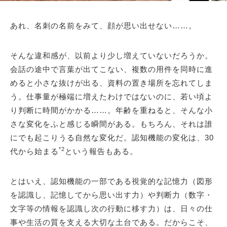
あれ、名刺の名前をみて、顔が思い出せない……。
そんな違和感が、以前より少し増えていないだろうか。
会話の途中で言葉が出てこない、複数の用件を同時に進
めると小さな抜けが出る、資料の置き場所を忘れてしま
う。仕事量が極端に増えたわけではないのに、若い頃よ
り判断に時間がかかる……。年齢を重ねると、そんな小
さな変化をふと感じる瞬間がある。もちろん、それは誰
にでも起こりうる自然な変化だ。認知機能の変化は、30
*2
代から始まる
という報告もある。
とはいえ、認知機能の一部である視覚的な記憶力（図形
を認識し、記憶してから思い出す力）や判断力（数字・
文字等の情報を認識し次の行動に移す力）は、日々の仕
事や生活の質を支える大切な土台である。だからこそ、