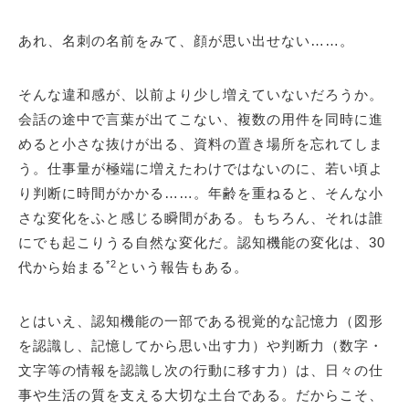
あれ、名刺の名前をみて、顔が思い出せない……。
そんな違和感が、以前より少し増えていないだろうか。
会話の途中で言葉が出てこない、複数の用件を同時に進
めると小さな抜けが出る、資料の置き場所を忘れてしま
う。仕事量が極端に増えたわけではないのに、若い頃よ
り判断に時間がかかる……。年齢を重ねると、そんな小
さな変化をふと感じる瞬間がある。もちろん、それは誰
にでも起こりうる自然な変化だ。認知機能の変化は、30
*2
代から始まる
という報告もある。
とはいえ、認知機能の一部である視覚的な記憶力（図形
を認識し、記憶してから思い出す力）や判断力（数字・
文字等の情報を認識し次の行動に移す力）は、日々の仕
事や生活の質を支える大切な土台である。だからこそ、