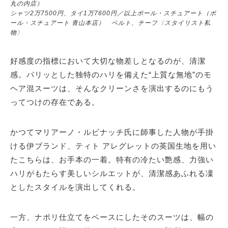
丸の内店）
シャツ2万7500円、タイ1万7600円／以上ポール・スチュアート（ポ
ール・スチュアート 青山本店） ベルト、チーフ〈スタイリスト私
物〉
好感度の指標において大切な物差しとなるのが、清潔
感。パリッとした独特のハリを備えた“上質な無地”のモ
ヘア混スーツは、そんなクリーンさを演出するのにもう
ってつけの存在である。
かつてマリアーノ・ルビナッチ氏に師事した人物が手掛
ける伊ブランド、ティト アレグレットの英国生地を用い
たこちらは、お手本の一着。特有の冷たい艶感、力強い
ハリがもたらす美しいシルエットが、清潔感あふれる凜
としたスタイルを演出してくれる。
一方、ナポリ仕立てをベースにしたそのスーツは、幅の