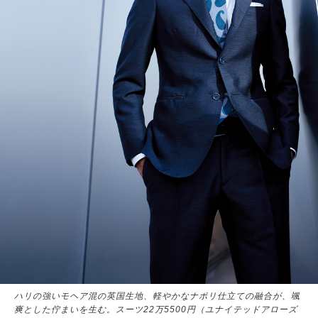
ハリの強いモヘア混の英国生地、軽やかなナポリ仕立ての融合が、颯
爽とした佇まいを生む。スーツ22万5500円（ユナイテッドアローズ