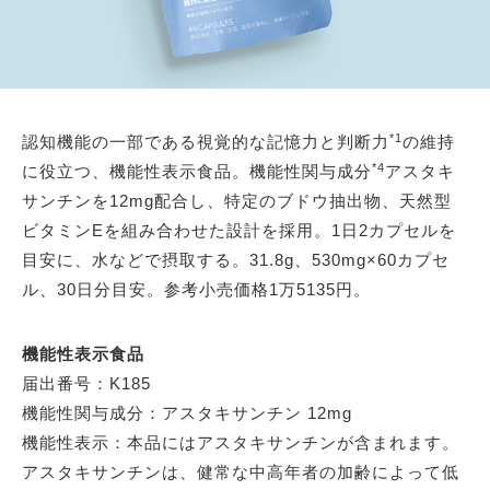
*1
認知機能の一部である視覚的な記憶力と判断力
の維持
*4
に役立つ、機能性表示食品。機能性関与成分
アスタキ
サンチンを12mg配合し、特定のブドウ抽出物、天然型
ビタミンEを組み合わせた設計を採用。1日2カプセルを
目安に、水などで摂取する。31.8g、530mg×60カプセ
ル、30日分目安。参考小売価格1万5135円。
機能性表示食品
届出番号：K185
機能性関与成分：アスタキサンチン 12mg
機能性表示：本品にはアスタキサンチンが含まれます。
アスタキサンチンは、健常な中高年者の加齢によって低