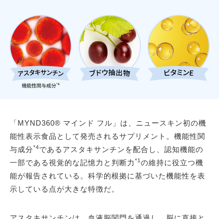
「MYND360® マインド フル」は、ニュースキン初の機
能性表示食品として発売されるサプリメント。機能性関
*4
与成分
であるアスタキサンチンを配合し、認知機能の
*1
一部である視覚的な記憶力と判断力
の維持に役立つ機
能が報告されている。科学的根拠に基づいた機能性を表
示している点が大きな特徴だ。
アスタキサンチンは、血液脳関門を通過し、脳に直接と