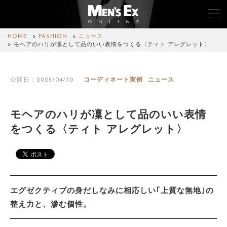
HOME
FASHION
ニュース
モヘアのハリが凜として品のいい表情をつくる〈ティト アレグレット〉
TOP
公開日：2025/04/30
コーディネート実例
ニュース
FASHION
WATCH
モヘアのハリが凜として品のいい表情
をつくる〈ティト アレグレット〉
CAR&BIKE
LIFESTYLE
COLUMN
エグゼクティブの身だしなみに相応しい｢上質な無地｣の
MAGAZINE
整え力と、滲む個性。
ABOUT SITE