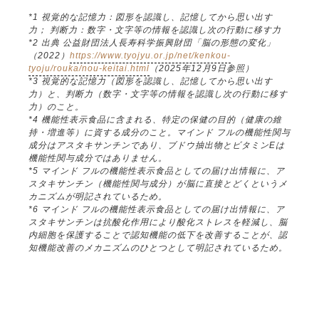
*1 視覚的な記憶力：図形を認識し、記憶してから思い出す
力； 判断力：数字・文字等の情報を認識し次の行動に移す力
*2 出典 公益財団法人長寿科学振興財団「脳の形態の変化」
（2022）
https://www.tyojyu.or.jp/net/kenkou-
tyoju/rouka/nou-keitai.html
（2025年12月9日参照）
*3 視覚的な記憶力（図形を認識し、記憶してから思い出す
力）と、判断力（数字・文字等の情報を認識し次の行動に移す
力）のこと。
*4 機能性表示食品に含まれる、特定の保健の目的（健康の維
持・増進等）に資する成分のこと。マインド フルの機能性関与
成分はアスタキサンチンであり、ブドウ抽出物とビタミンEは
機能性関与成分ではありません。
*5 マインド フルの機能性表示食品としての届け出情報に、ア
スタキサンチン（機能性関与成分）が脳に直接とどくというメ
カニズムが明記されているため。
*6 マインド フルの機能性表示食品としての届け出情報に、ア
スタキサンチンは抗酸化作用により酸化ストレスを軽減し、脳
内細胞を保護することで認知機能の低下を改善することが、認
知機能改善のメカニズムのひとつとして明記されているため。