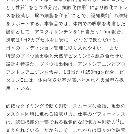
*5
*6
どく性質
をもつ成分だ。抗酸化作用
により酸化ストレ
*6
*3
スを軽減し、脳の細胞を守る
ことで、認知機能
の維持
をサポートする。本製品では、体内での吸収を考慮した
設計として、アスタキサンチンを1日当たり12mg配合。
摂取は1日2カプセルを目安に、水などで飲むだけと、
日々のコンディション管理に取り入れやすい。 また、
特定のブドウ抽出物と天然型ビタミンEを組み合わせた
設計も特徴だ。ブドウ抽出物は、アントシアニンとプロ
アントシアニジンを含み、1日当たり250mgを配合。ビ
タミンEには、体内吸収効率が高いとされる天然型を採
用している。
的確なタイミングで動く判断、スムーズな会話、複数の
タスクを同時に進める段取り力。仕事のパフォーマンス
*1
は、認知機能の一部である視覚的な記憶力や判断力
に
支えられている。だからこそ、これからは日々の体調管