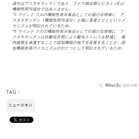
成分はアスタキサンチンであり、ブドウ抽出物とビタミンEは
機能性関与成分ではありません。
*5 マインド フルの機能性表示食品としての届け出情報に、ア
スタキサンチン（機能性関与成分）が脳に直接とどくというメ
カニズムが明記されているため。
*6 マインド フルの機能性表示食品としての届け出情報に、ア
スタキサンチンは抗酸化作用により酸化ストレスを軽減し、脳
内細胞を保護することで認知機能の低下を改善することが、認
知機能改善のメカニズムのひとつとして明記されているため。
TAG：
ニュースキン