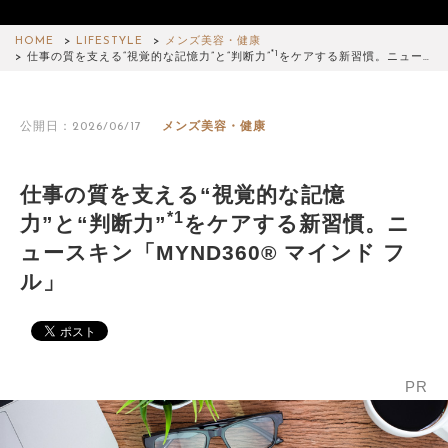
HOME
LIFESTYLE
メンズ美容・健康
*1
仕事の質を支える“視覚的な記憶力”と“判断力”
をケアする新習慣。ニュー…
公開日：2026/06/17
メンズ美容・健康
仕事の質を支える“視覚的な記憶
*1
力”と“判断力”
をケアする新習慣。ニ
ュースキン「MYND360® マインド フ
ル」
PR