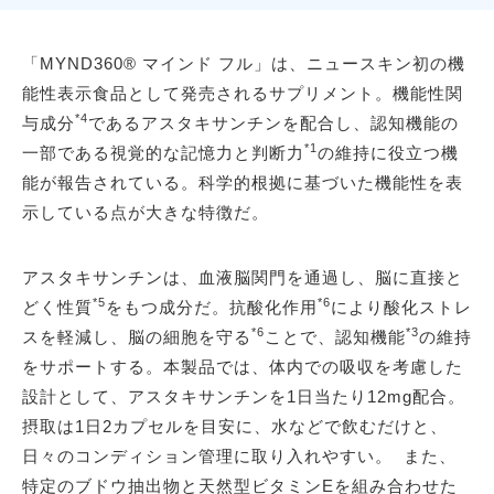
「MYND360® マインド フル」は、ニュースキン初の機
能性表示食品として発売されるサプリメント。機能性関
*4
与成分
であるアスタキサンチンを配合し、認知機能の
*1
一部である視覚的な記憶力と判断力
の維持に役立つ機
能が報告されている。科学的根拠に基づいた機能性を表
示している点が大きな特徴だ。
アスタキサンチンは、血液脳関門を通過し、脳に直接と
*5
*6
どく性質
をもつ成分だ。抗酸化作用
により酸化ストレ
*6
*3
スを軽減し、脳の細胞を守る
ことで、認知機能
の維持
をサポートする。本製品では、体内での吸収を考慮した
設計として、アスタキサンチンを1日当たり12mg配合。
摂取は1日2カプセルを目安に、水などで飲むだけと、
日々のコンディション管理に取り入れやすい。 また、
特定のブドウ抽出物と天然型ビタミンEを組み合わせた