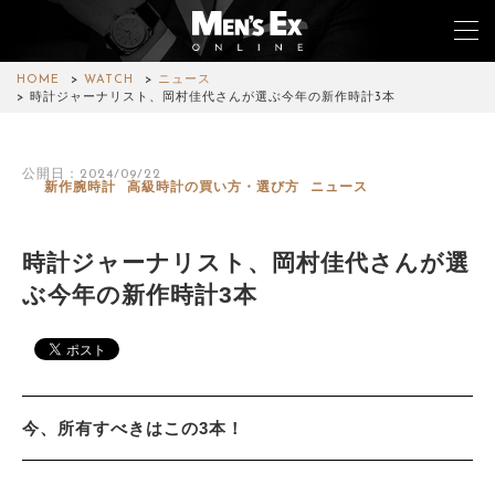
HOME
WATCH
ニュース
時計ジャーナリスト、岡村佳代さんが選ぶ今年の新作時計3本
TOP
公開日：2024/09/22
新作腕時計
高級時計の買い方・選び方
ニュース
FASHION
WATCH
時計ジャーナリスト、岡村佳代さんが選
ぶ今年の新作時計3本
CAR&BIKE
LIFESTYLE
COLUMN
今、所有すべきはこの3本！
MAGAZINE
ABOUT SITE