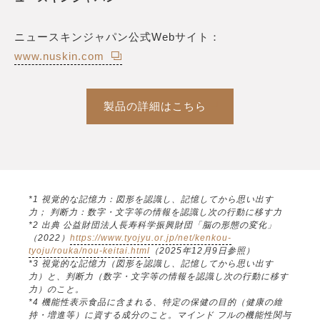
ニュースキンジャパン公式Webサイト：
www.nuskin.com
製品の詳細はこちら
*1 視覚的な記憶力：図形を認識し、記憶してから思い出す
力； 判断力：数字・文字等の情報を認識し次の行動に移す力
*2 出典 公益財団法人長寿科学振興財団「脳の形態の変化」
（2022）
https://www.tyojyu.or.jp/net/kenkou-
tyoju/rouka/nou-keitai.html
（2025年12月9日参照）
*3 視覚的な記憶力（図形を認識し、記憶してから思い出す
力）と、判断力（数字・文字等の情報を認識し次の行動に移す
力）のこと。
*4 機能性表示食品に含まれる、特定の保健の目的（健康の維
持・増進等）に資する成分のこと。マインド フルの機能性関与