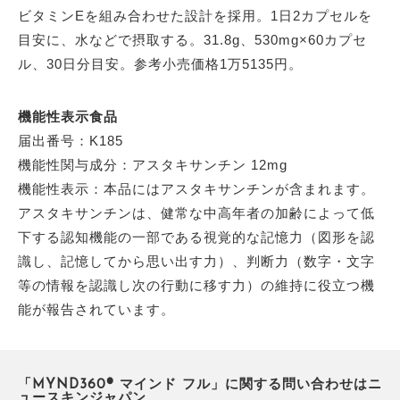
ビタミンEを組み合わせた設計を採用。1日2カプセルを
目安に、水などで摂取する。31.8g、530mg×60カプセ
ル、30日分目安。参考小売価格1万5135円。
機能性表示食品
届出番号：K185
機能性関与成分：アスタキサンチン 12mg
機能性表示：本品にはアスタキサンチンが含まれます。
アスタキサンチンは、健常な中高年者の加齢によって低
下する認知機能の一部である視覚的な記憶力（図形を認
識し、記憶してから思い出す力）、判断力（数字・文字
等の情報を認識し次の行動に移す力）の維持に役立つ機
能が報告されています。
「MYND360® マインド フル」に関する問い合わせはニ
ュースキンジャパン