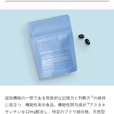
*1
認知機能の一部である視覚的な記憶力と判断力
の維持
*4
に役立つ、機能性表示食品。機能性関与成分
アスタキ
サンチンを12mg配合し、特定のブドウ抽出物、天然型