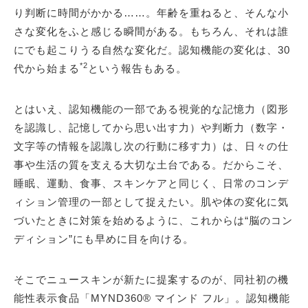
り判断に時間がかかる……。年齢を重ねると、そんな小
さな変化をふと感じる瞬間がある。もちろん、それは誰
にでも起こりうる自然な変化だ。認知機能の変化は、30
*2
代から始まる
という報告もある。
とはいえ、認知機能の一部である視覚的な記憶力（図形
を認識し、記憶してから思い出す力）や判断力（数字・
文字等の情報を認識し次の行動に移す力）は、日々の仕
事や生活の質を支える大切な土台である。だからこそ、
睡眠、運動、食事、スキンケアと同じく、日常のコンデ
ィション管理の一部として捉えたい。肌や体の変化に気
づいたときに対策を始めるように、これからは“脳のコン
ディション”にも早めに目を向ける。
そこでニュースキンが新たに提案するのが、同社初の機
能性表示食品「MYND360® マインド フル」。認知機能