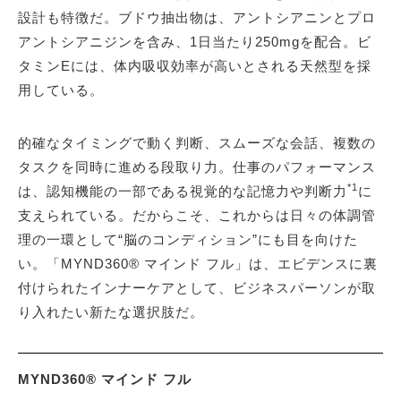
設計も特徴だ。ブドウ抽出物は、アントシアニンとプロ
アントシアニジンを含み、1日当たり250mgを配合。ビ
タミンEには、体内吸収効率が高いとされる天然型を採
用している。
的確なタイミングで動く判断、スムーズな会話、複数の
タスクを同時に進める段取り力。仕事のパフォーマンス
*1
は、認知機能の一部である視覚的な記憶力や判断力
に
支えられている。だからこそ、これからは日々の体調管
理の一環として“脳のコンディション”にも目を向けた
い。「MYND360® マインド フル」は、エビデンスに裏
付けられたインナーケアとして、ビジネスパーソンが取
り入れたい新たな選択肢だ。
MYND360® マインド フル