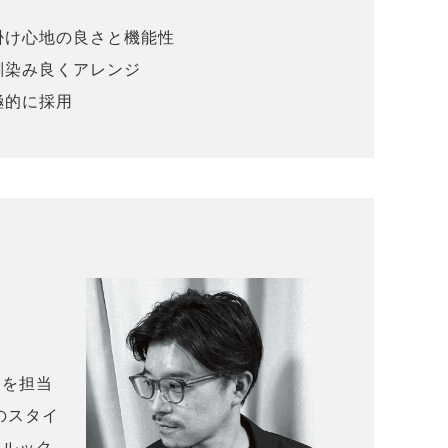
る掛け心地の良さと機能性
馴染み良くアレンジ
極的に採用
ンを担当
のスタイ
、ルック