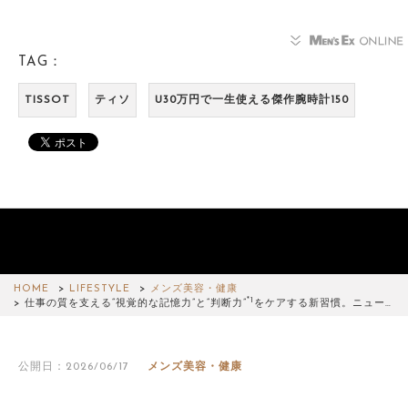
TAG：
TISSOT
ティソ
U30万円で一生使える傑作腕時計150
HOME
LIFESTYLE
メンズ美容・健康
*1
仕事の質を支える“視覚的な記憶力”と“判断力”
をケアする新習慣。ニュー…
公開日：2026/06/17
メンズ美容・健康