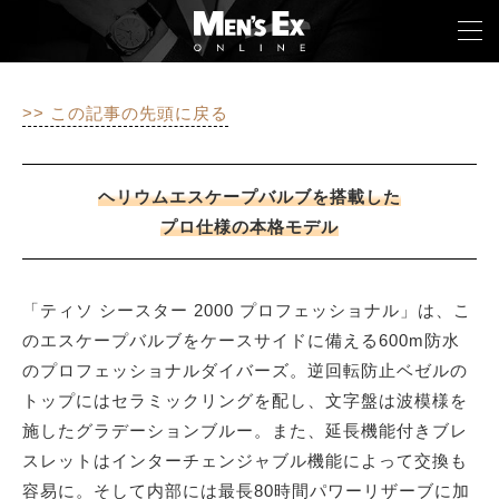
>> この記事の先頭に戻る
TOP
FASHION
ヘリウムエスケープバルブを搭載した
プロ仕様の本格モデル
WATCH
CAR&BIKE
「ティソ シースター 2000 プロフェッショナル」は、こ
のエスケープバルブをケースサイドに備える600m防水
LIFESTYLE
のプロフェッショナルダイバーズ。逆回転防止ベゼルの
COLUMN
トップにはセラミックリングを配し、文字盤は波模様を
施したグラデーションブルー。また、延長機能付きブレ
MAGAZINE
スレットはインターチェンジャブル機能によって交換も
容易に。そして内部には最長80時間パワーリザーブに加
ABOUT SITE