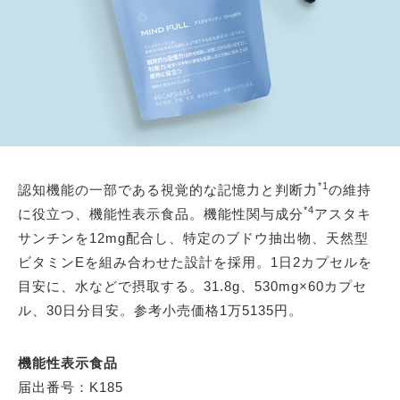
*1
認知機能の一部である視覚的な記憶力と判断力
の維持
*4
に役立つ、機能性表示食品。機能性関与成分
アスタキ
サンチンを12mg配合し、特定のブドウ抽出物、天然型
ビタミンEを組み合わせた設計を採用。1日2カプセルを
目安に、水などで摂取する。31.8g、530mg×60カプセ
ル、30日分目安。参考小売価格1万5135円。
機能性表示食品
届出番号：K185