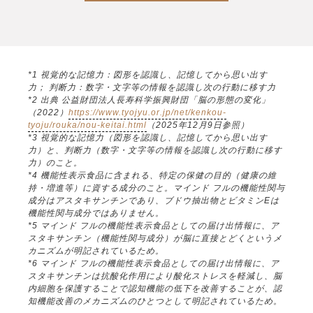
*1 視覚的な記憶力：図形を認識し、記憶してから思い出す
力； 判断力：数字・文字等の情報を認識し次の行動に移す力
*2 出典 公益財団法人長寿科学振興財団「脳の形態の変化」
（2022）
https://www.tyojyu.or.jp/net/kenkou-
tyoju/rouka/nou-keitai.html
（2025年12月9日参照）
*3 視覚的な記憶力（図形を認識し、記憶してから思い出す
力）と、判断力（数字・文字等の情報を認識し次の行動に移す
力）のこと。
*4 機能性表示食品に含まれる、特定の保健の目的（健康の維
持・増進等）に資する成分のこと。マインド フルの機能性関与
成分はアスタキサンチンであり、ブドウ抽出物とビタミンEは
機能性関与成分ではありません。
*5 マインド フルの機能性表示食品としての届け出情報に、ア
スタキサンチン（機能性関与成分）が脳に直接とどくというメ
カニズムが明記されているため。
*6 マインド フルの機能性表示食品としての届け出情報に、ア
スタキサンチンは抗酸化作用により酸化ストレスを軽減し、脳
内細胞を保護することで認知機能の低下を改善することが、認
知機能改善のメカニズムのひとつとして明記されているため。