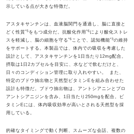
示している点が大きな特徴だ。
アスタキサンチンは、血液脳関門を通過し、脳に直接と
*5
*6
どく性質
をもつ成分だ。抗酸化作用
により酸化ストレ
*6
*3
スを軽減し、脳の細胞を守る
ことで、認知機能
の維持
をサポートする。本製品では、体内での吸収を考慮した
設計として、アスタキサンチンを1日当たり12mg配合。
摂取は1日2カプセルを目安に、水などで飲むだけと、
日々のコンディション管理に取り入れやすい。 また、
特定のブドウ抽出物と天然型ビタミンEを組み合わせた
設計も特徴だ。ブドウ抽出物は、アントシアニンとプロ
アントシアニジンを含み、1日当たり250mgを配合。ビ
タミンEには、体内吸収効率が高いとされる天然型を採
用している。
的確なタイミングで動く判断、スムーズな会話、複数の