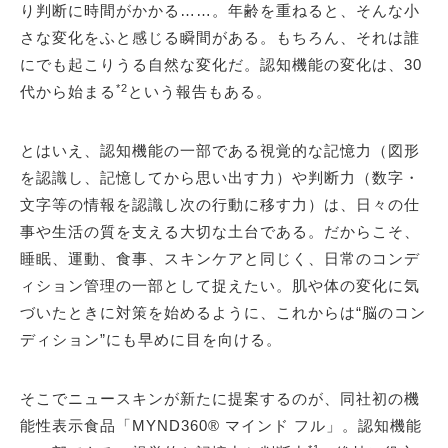
り判断に時間がかかる……。年齢を重ねると、そんな小
さな変化をふと感じる瞬間がある。もちろん、それは誰
にでも起こりうる自然な変化だ。認知機能の変化は、30
*2
代から始まる
という報告もある。
とはいえ、認知機能の一部である視覚的な記憶力（図形
を認識し、記憶してから思い出す力）や判断力（数字・
文字等の情報を認識し次の行動に移す力）は、日々の仕
事や生活の質を支える大切な土台である。だからこそ、
睡眠、運動、食事、スキンケアと同じく、日常のコンデ
ィション管理の一部として捉えたい。肌や体の変化に気
づいたときに対策を始めるように、これからは“脳のコン
ディション”にも早めに目を向ける。
そこでニュースキンが新たに提案するのが、同社初の機
能性表示食品「MYND360® マインド フル」。認知機能