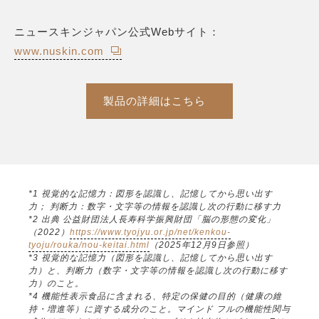
ニュースキンジャパン公式Webサイト：
www.nuskin.com
製品の詳細はこちら
*1 視覚的な記憶力：図形を認識し、記憶してから思い出す
力； 判断力：数字・文字等の情報を認識し次の行動に移す力
*2 出典 公益財団法人長寿科学振興財団「脳の形態の変化」
（2022）
https://www.tyojyu.or.jp/net/kenkou-
tyoju/rouka/nou-keitai.html
（2025年12月9日参照）
*3 視覚的な記憶力（図形を認識し、記憶してから思い出す
力）と、判断力（数字・文字等の情報を認識し次の行動に移す
力）のこと。
*4 機能性表示食品に含まれる、特定の保健の目的（健康の維
持・増進等）に資する成分のこと。マインド フルの機能性関与