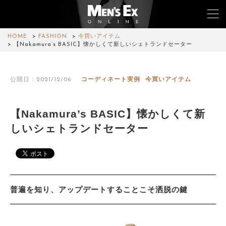
HOME
FASHION
今買いアイテム
【Nakamura’s BASIC】懐かしくて新しいシェトランドセーター
TOP
公開日：2021/12/06
コーディネート実例
今買いアイテム
FASHION
WATCH
【Nakamura’s BASIC】懐かしくて新
しいシェトランドセーター
CAR&BIKE
LIFESTYLE
COLUMN
普遍を知り、アップデートすることこそ洒脱の鍵
MAGAZINE
ABOUT SITE