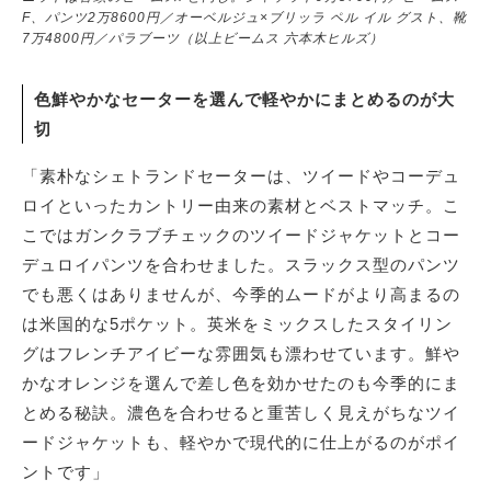
F、パンツ2万8600円／オーベルジュ×ブリッラ ペル イル グスト、靴
7万4800円／パラブーツ（以上ビームス 六本木ヒルズ）
色鮮やかなセーターを選んで軽やかにまとめるのが大
切
「素朴なシェトランドセーターは、ツイードやコーデュ
ロイといったカントリー由来の素材とベストマッチ。こ
こではガンクラブチェックのツイードジャケットとコー
デュロイパンツを合わせました。スラックス型のパンツ
でも悪くはありませんが、今季的ムードがより高まるの
は米国的な5ポケット。英米をミックスしたスタイリン
グはフレンチアイビーな雰囲気も漂わせています。鮮や
かなオレンジを選んで差し色を効かせたのも今季的にま
とめる秘訣。濃色を合わせると重苦しく見えがちなツイ
ードジャケットも、軽やかで現代的に仕上がるのがポイ
ントです」