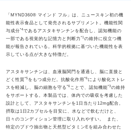
「MYND360® マインド フル」は、ニュースキン初の機
能性表示食品として発売されるサプリメント。機能性関
*4
与成分
であるアスタキサンチンを配合し、認知機能の
*1
一部である視覚的な記憶力と判断力
の維持に役立つ機
能が報告されている。科学的根拠に基づいた機能性を表
示している点が大きな特徴だ。
アスタキサンチンは、血液脳関門を通過し、脳に直接と
*5
*6
どく性質
をもつ成分だ。抗酸化作用
により酸化ストレ
*6
*3
スを軽減し、脳の細胞を守る
ことで、認知機能
の維持
をサポートする。本製品では、体内での吸収を考慮した
設計として、アスタキサンチンを1日当たり12mg配合。
摂取は1日2カプセルを目安に、水などで飲むだけと、
日々のコンディション管理に取り入れやすい。 また、
特定のブドウ抽出物と天然型ビタミンEを組み合わせた