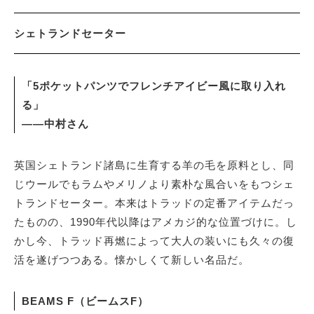
シェトランドセーター
「5ポケットパンツでフレンチアイビー風に取り入れ
る」
――中村さん
英国シェトランド諸島に生育する羊の毛を原料とし、同
じウールでもラムやメリノより素朴な風合いをもつシェ
トランドセーター。本来はトラッドの定番アイテムだっ
たものの、1990年代以降はアメカジ的な位置づけに。し
かし今、トラッド再燃によって大人の装いにも久々の復
活を遂げつつある。懐かしくて新しい名品だ。
BEAMS F（ビームスF）