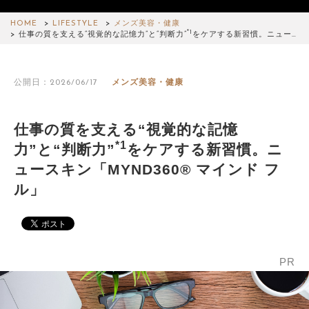
HOME
LIFESTYLE
メンズ美容・健康
*1
仕事の質を支える“視覚的な記憶力”と“判断力”
をケアする新習慣。ニュー…
公開日：2026/06/17
メンズ美容・健康
仕事の質を支える“視覚的な記憶
*1
力”と“判断力”
をケアする新習慣。ニ
ュースキン「MYND360® マインド フ
ル」
PR