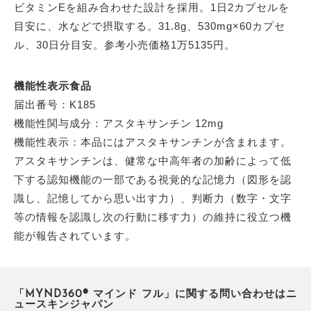
ビタミンEを組み合わせた設計を採用。1日2カプセルを
目安に、水などで摂取する。31.8g、530mg×60カプセ
ル、30日分目安。参考小売価格1万5135円。
機能性表示食品
届出番号：K185
機能性関与成分：アスタキサンチン 12mg
機能性表示：本品にはアスタキサンチンが含まれます。
アスタキサンチンは、健常な中高年者の加齢によって低
下する認知機能の一部である視覚的な記憶力（図形を認
識し、記憶してから思い出す力）、判断力（数字・文字
等の情報を認識し次の行動に移す力）の維持に役立つ機
能が報告されています。
「MYND360® マインド フル」に関する問い合わせはニ
ュースキンジャパン