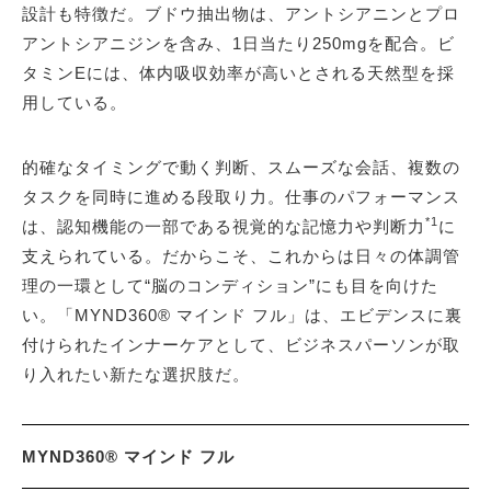
設計も特徴だ。ブドウ抽出物は、アントシアニンとプロ
アントシアニジンを含み、1日当たり250mgを配合。ビ
タミンEには、体内吸収効率が高いとされる天然型を採
用している。
的確なタイミングで動く判断、スムーズな会話、複数の
タスクを同時に進める段取り力。仕事のパフォーマンス
*1
は、認知機能の一部である視覚的な記憶力や判断力
に
支えられている。だからこそ、これからは日々の体調管
理の一環として“脳のコンディション”にも目を向けた
い。「MYND360® マインド フル」は、エビデンスに裏
付けられたインナーケアとして、ビジネスパーソンが取
り入れたい新たな選択肢だ。
MYND360® マインド フル