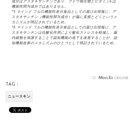
成分はアスタキサンチンであり、ブドウ抽出物とビタミンEは
機能性関与成分ではありません。
*5 マインド フルの機能性表示食品としての届け出情報に、ア
スタキサンチン（機能性関与成分）が脳に直接とどくというメ
カニズムが明記されているため。
*6 マインド フルの機能性表示食品としての届け出情報に、ア
スタキサンチンは抗酸化作用により酸化ストレスを軽減し、脳
内細胞を保護することで認知機能の低下を改善することが、認
知機能改善のメカニズムのひとつとして明記されているため。
TAG：
ニュースキン