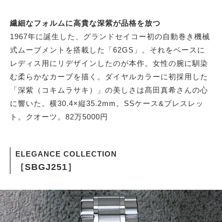
繊細なフォルムに高貴な深紫が品格を放つ
1967年に誕生した、グランドセイコー初の自動巻き機械
式ムーブメントを搭載した「62GS」。それをベースに
レディス用にリデザインしたのが本作。女性の腕に馴染
む柔らかなカーブを描く。ダイヤルカラーに初採用した
「深紫（コキムラサキ）」の美しさは髙田真希さんの心
に響いた。横30.4×縦35.2mm。SSケース&ブレスレッ
ト。クオーツ。82万5000円
ELEGANCE COLLECTION
［SBGJ251］