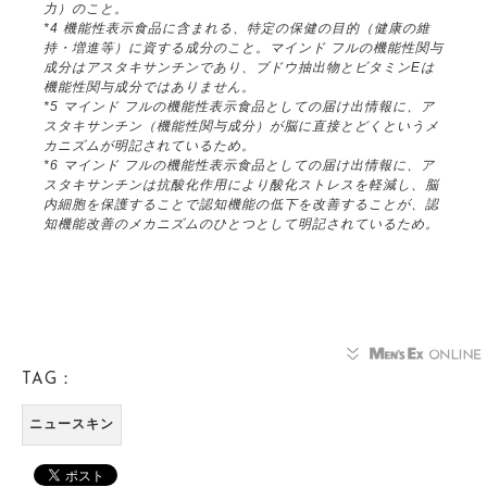
力）のこと。
*4 機能性表示食品に含まれる、特定の保健の目的（健康の維
持・増進等）に資する成分のこと。マインド フルの機能性関与
成分はアスタキサンチンであり、ブドウ抽出物とビタミンEは
機能性関与成分ではありません。
*5 マインド フルの機能性表示食品としての届け出情報に、ア
スタキサンチン（機能性関与成分）が脳に直接とどくというメ
カニズムが明記されているため。
*6 マインド フルの機能性表示食品としての届け出情報に、ア
スタキサンチンは抗酸化作用により酸化ストレスを軽減し、脳
内細胞を保護することで認知機能の低下を改善することが、認
知機能改善のメカニズムのひとつとして明記されているため。
TAG：
ニュースキン