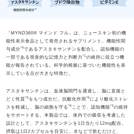
「MYND360® マインド フル」は、ニュースキン初の機
能性表示食品として発売されるサプリメント。機能性関
*4
与成分
であるアスタキサンチンを配合し、認知機能の
*1
一部である視覚的な記憶力と判断力
の維持に役立つ機
能が報告されている。科学的根拠に基づいた機能性を表
示している点が大きな特徴だ。
アスタキサンチンは、血液脳関門を通過し、脳に直接と
*5
*6
どく性質
をもつ成分だ。抗酸化作用
により酸化ストレ
*6
*3
スを軽減し、脳の細胞を守る
ことで、認知機能
の維持
をサポートする。本製品では、体内での吸収を考慮した
設計として、アスタキサンチンを1日当たり12mg配合。
摂取は1日2カプセルを目安に、水などで飲むだけと、