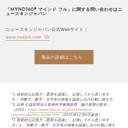
「MYND360® マインド フル」に関する問い合わせはニ
ュースキンジャパン
ニュースキンジャパン公式Webサイト：
www.nuskin.com
製品の詳細はこちら
*1 視覚的な記憶力：図形を認識し、記憶してから思い出す
力； 判断力：数字・文字等の情報を認識し次の行動に移す力
*2 出典 公益財団法人長寿科学振興財団「脳の形態の変化」
（2022）
https://www.tyojyu.or.jp/net/kenkou-
tyoju/rouka/nou-keitai.html
（2025年12月9日参照）
*3 視覚的な記憶力（図形を認識し、記憶してから思い出す
力）と、判断力（数字・文字等の情報を認識し次の行動に移す