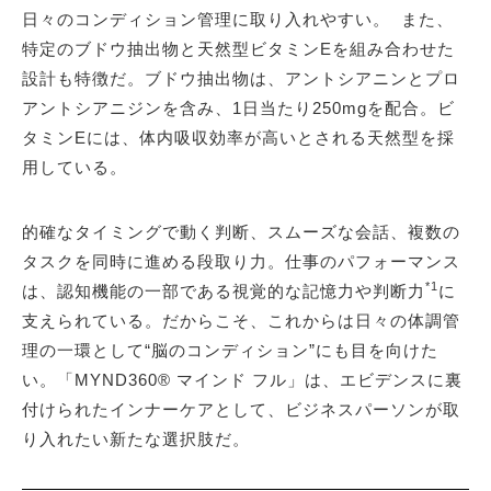
日々のコンディション管理に取り入れやすい。 また、
特定のブドウ抽出物と天然型ビタミンEを組み合わせた
設計も特徴だ。ブドウ抽出物は、アントシアニンとプロ
アントシアニジンを含み、1日当たり250mgを配合。ビ
タミンEには、体内吸収効率が高いとされる天然型を採
用している。
的確なタイミングで動く判断、スムーズな会話、複数の
タスクを同時に進める段取り力。仕事のパフォーマンス
*1
は、認知機能の一部である視覚的な記憶力や判断力
に
支えられている。だからこそ、これからは日々の体調管
理の一環として“脳のコンディション”にも目を向けた
い。「MYND360® マインド フル」は、エビデンスに裏
付けられたインナーケアとして、ビジネスパーソンが取
り入れたい新たな選択肢だ。