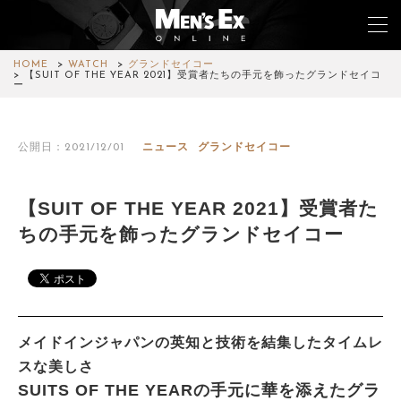
HOME
WATCH
グランドセイコー
【SUIT OF THE YEAR 2021】受賞者たちの手元を飾ったグランドセイコ
ー
TOP
公開日：2021/12/01
ニュース
グランドセイコー
FASHION
WATCH
【SUIT OF THE YEAR 2021】受賞者た
ちの手元を飾ったグランドセイコー
CAR&BIKE
LIFESTYLE
COLUMN
メイドインジャパンの英知と技術を結集したタイムレ
MAGAZINE
スな美しさ
SUITS OF THE YEARの手元に華を添えたグラ
ABOUT SITE