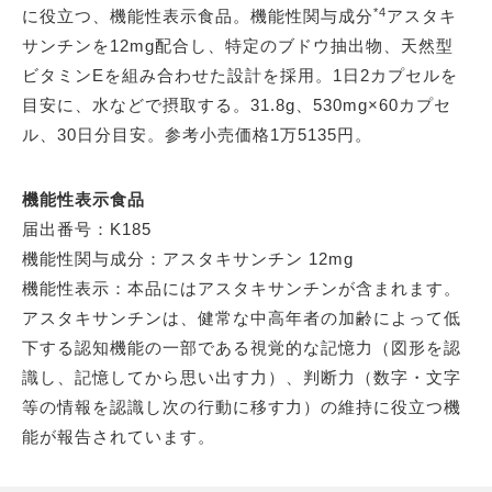
*4
に役立つ、機能性表示食品。機能性関与成分
アスタキ
サンチンを12mg配合し、特定のブドウ抽出物、天然型
ビタミンEを組み合わせた設計を採用。1日2カプセルを
目安に、水などで摂取する。31.8g、530mg×60カプセ
ル、30日分目安。参考小売価格1万5135円。
機能性表示食品
届出番号：K185
機能性関与成分：アスタキサンチン 12mg
機能性表示：本品にはアスタキサンチンが含まれます。
アスタキサンチンは、健常な中高年者の加齢によって低
下する認知機能の一部である視覚的な記憶力（図形を認
識し、記憶してから思い出す力）、判断力（数字・文字
等の情報を認識し次の行動に移す力）の維持に役立つ機
能が報告されています。