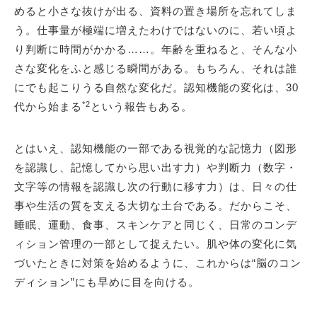
めると小さな抜けが出る、資料の置き場所を忘れてしま
う。仕事量が極端に増えたわけではないのに、若い頃よ
り判断に時間がかかる……。年齢を重ねると、そんな小
さな変化をふと感じる瞬間がある。もちろん、それは誰
にでも起こりうる自然な変化だ。認知機能の変化は、30
*2
代から始まる
という報告もある。
とはいえ、認知機能の一部である視覚的な記憶力（図形
を認識し、記憶してから思い出す力）や判断力（数字・
文字等の情報を認識し次の行動に移す力）は、日々の仕
事や生活の質を支える大切な土台である。だからこそ、
睡眠、運動、食事、スキンケアと同じく、日常のコンデ
ィション管理の一部として捉えたい。肌や体の変化に気
づいたときに対策を始めるように、これからは“脳のコン
ディション”にも早めに目を向ける。