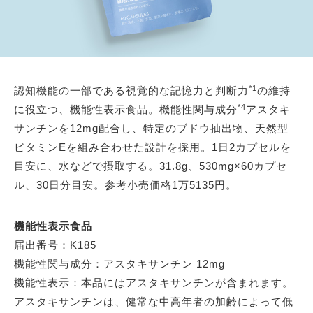
*1
認知機能の一部である視覚的な記憶力と判断力
の維持
*4
に役立つ、機能性表示食品。機能性関与成分
アスタキ
サンチンを12mg配合し、特定のブドウ抽出物、天然型
ビタミンEを組み合わせた設計を採用。1日2カプセルを
目安に、水などで摂取する。31.8g、530mg×60カプセ
ル、30日分目安。参考小売価格1万5135円。
機能性表示食品
届出番号：K185
機能性関与成分：アスタキサンチン 12mg
機能性表示：本品にはアスタキサンチンが含まれます。
アスタキサンチンは、健常な中高年者の加齢によって低