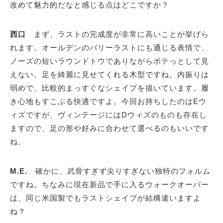
改めて魅力的だなと感じる点はどこですか？
西口
まず、ラストの完成度が非常に高いことが挙げら
れます。オールデンのバリーラストにも通じる表情で、
ノーズの短いラウンドトウでありながらボテっとして見
えない。足を綺麗に見せてくれる木型ですね。内振りは
弱めで、比較的まっすぐなシェイプを描いています。履
き心地もすこぶる快適ですよ。今回お持ちしたのはEウ
ィズですが、ヴィンテージにはDウィズのものも存在し
ますので、足の形や好みに合わせて選べるのもいいです
ね。
M.E.
確かに、武骨すぎず尖りすぎない独特のフォルム
ですね。ちなみに現在新品で手に入るウォークオーバー
は、同じ米国製でもラストシェイプが結構違いますよ
ね？