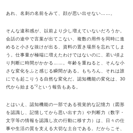
あれ、名刺の名前をみて、顔が思い出せない……。
そんな違和感が、以前より少し増えていないだろうか。
会話の途中で言葉が出てこない、複数の用件を同時に進
めると小さな抜けが出る、資料の置き場所を忘れてしま
う。仕事量が極端に増えたわけではないのに、若い頃よ
り判断に時間がかかる……。年齢を重ねると、そんな小
さな変化をふと感じる瞬間がある。もちろん、それは誰
にでも起こりうる自然な変化だ。認知機能の変化は、30
*2
代から始まる
という報告もある。
とはいえ、認知機能の一部である視覚的な記憶力（図形
を認識し、記憶してから思い出す力）や判断力（数字・
文字等の情報を認識し次の行動に移す力）は、日々の仕
事や生活の質を支える大切な土台である。だからこそ、