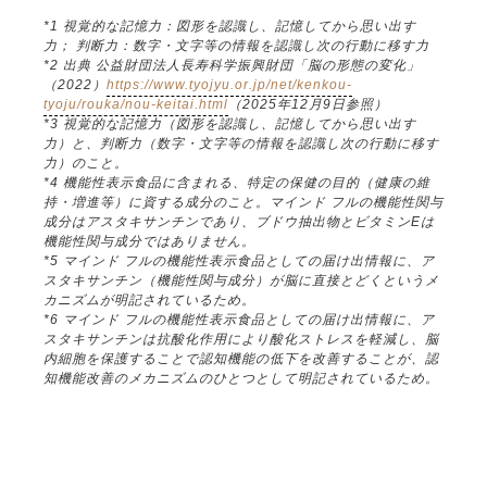
*1 視覚的な記憶力：図形を認識し、記憶してから思い出す
力； 判断力：数字・文字等の情報を認識し次の行動に移す力
*2 出典 公益財団法人長寿科学振興財団「脳の形態の変化」
（2022）
https://www.tyojyu.or.jp/net/kenkou-
tyoju/rouka/nou-keitai.html
（2025年12月9日参照）
*3 視覚的な記憶力（図形を認識し、記憶してから思い出す
力）と、判断力（数字・文字等の情報を認識し次の行動に移す
力）のこと。
*4 機能性表示食品に含まれる、特定の保健の目的（健康の維
持・増進等）に資する成分のこと。マインド フルの機能性関与
成分はアスタキサンチンであり、ブドウ抽出物とビタミンEは
機能性関与成分ではありません。
*5 マインド フルの機能性表示食品としての届け出情報に、ア
スタキサンチン（機能性関与成分）が脳に直接とどくというメ
カニズムが明記されているため。
*6 マインド フルの機能性表示食品としての届け出情報に、ア
スタキサンチンは抗酸化作用により酸化ストレスを軽減し、脳
内細胞を保護することで認知機能の低下を改善することが、認
知機能改善のメカニズムのひとつとして明記されているため。