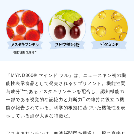
「MYND360® マインド フル」は、ニュースキン初の機
能性表示食品として発売されるサプリメント。機能性関
*4
与成分
であるアスタキサンチンを配合し、認知機能の
*1
一部である視覚的な記憶力と判断力
の維持に役立つ機
能が報告されている。科学的根拠に基づいた機能性を表
示している点が大きな特徴だ。
アスタキサンチンは、血液脳関門を通過し、脳に直接と