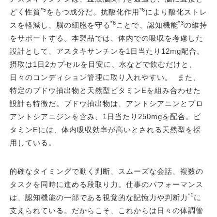
*5
*6
どく性質
をもつ成分だ。抗酸化作用
により酸化ストレ
*6
*3
スを軽減し、脳の細胞を守る
ことで、認知機能
の維持
をサポートする。本製品では、体内での吸収を考慮した
設計として、アスタキサンチンを1日当たり12mg配合。
摂取は1日2カプセルを目安に、水などで飲むだけと、
日々のコンディション管理に取り入れやすい。 また、
特定のブドウ抽出物と天然型ビタミンEを組み合わせた
設計も特徴だ。ブドウ抽出物は、アントシアニンとプロ
アントシアニジンを含み、1日当たり250mgを配合。ビ
タミンEには、体内吸収効率が高いとされる天然型を採
用している。
的確なタイミングで動く判断、スムーズな会話、複数の
タスクを同時に進める段取り力。仕事のパフォーマンス
*1
は、認知機能の一部である視覚的な記憶力や判断力
に
支えられている。だからこそ、これからは日々の体調管