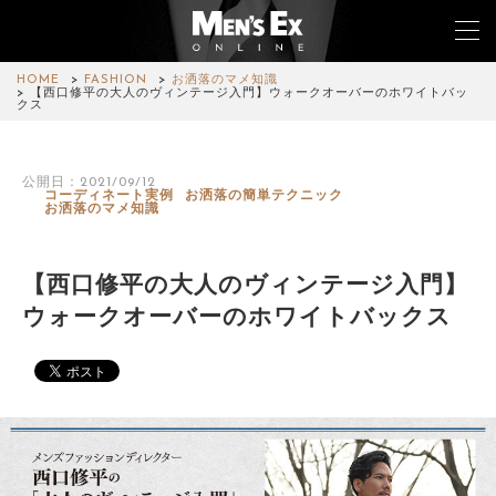
HOME
FASHION
お洒落のマメ知識
【西口修平の大人のヴィンテージ入門】ウォークオーバーのホワイトバッ
クス
TOP
公開日：2021/09/12
FASHION
コーディネート実例
お洒落の簡単テクニック
お洒落のマメ知識
WATCH
【西口修平の大人のヴィンテージ入門】
CAR&BIKE
ウォークオーバーのホワイトバックス
LIFESTYLE
COLUMN
MAGAZINE
ABOUT SITE