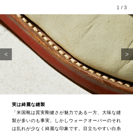
1
/
3
実は綺麗な縫製
「米国靴は質実剛健さが魅力である一方、大味な縫
製が多いのも事実。しかしウォークオーバーのそれ
は乱れが少なく綺麗な印象です。目立ちやすい白糸