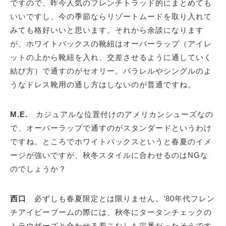
ですので、昨今人気のフレンチトラッド的にまとめても
いいですし、今の季節ならリゾートムードを取り入れて
みても格好いいと思います。それから余談になります
が、ホワイトバックスの靴紐はオーバーラップ（アイレ
ットの上から靴紐を入れ、交差させるように通していく
結び方）で通すのがセオリー。パラレルやシングルのよ
うなドレス靴用の通し方はしないのが普通ですね。
M.E.
カジュアルな位置付けのアメリカンシューズなの
で、オーバーラップで通すのがスタンダードというわけ
ですね。ところでホワイトバックスというと春夏のイメ
ージが強いですが、秋冬スタイルに合わせるのはNGな
のでしょうか？
西口
必ずしも春夏限定とは限りません。’80年代フレン
チアイビーブームの際には、秋冬にタータンチェックの
トラウザーズと合わせる着こなしも定番だったそうです