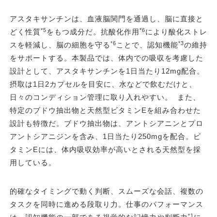
アスタキサンチンは、血液脳関門を通過し、脳に直接と
*5
*6
どく性質
をもつ成分だ。抗酸化作用
により酸化ストレ
*6
*3
スを軽減し、脳の細胞を守る
ことで、認知機能
の維持
をサポートする。本製品では、体内での吸収を考慮した
設計として、アスタキサンチンを1日当たり12mg配合。
摂取は1日2カプセルを目安に、水などで飲むだけと、
日々のコンディション管理に取り入れやすい。 また、
特定のブドウ抽出物と天然型ビタミンEを組み合わせた
設計も特徴だ。ブドウ抽出物は、アントシアニンとプロ
アントシアニジンを含み、1日当たり250mgを配合。ビ
タミンEには、体内吸収効率が高いとされる天然型を採
用している。
的確なタイミングで動く判断、スムーズな会話、複数の
タスクを同時に進める段取り力。仕事のパフォーマンス
*1