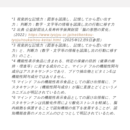
*1 視覚的な記憶力：図形を認識し、記憶してから思い出す
力； 判断力：数字・文字等の情報を認識し次の行動に移す力
*2 出典 公益財団法人長寿科学振興財団「脳の形態の変化」
（2022）
https://www.tyojyu.or.jp/net/kenkou-
tyoju/rouka/nou-keitai.html
（2025年12月9日参照）
*3 視覚的な記憶力（図形を認識し、記憶してから思い出す
力）と、判断力（数字・文字等の情報を認識し次の行動に移す
力）のこと。
*4 機能性表示食品に含まれる、特定の保健の目的（健康の維
持・増進等）に資する成分のこと。マインド フルの機能性関与
成分はアスタキサンチンであり、ブドウ抽出物とビタミンEは
機能性関与成分ではありません。
*5 マインド フルの機能性表示食品としての届け出情報に、ア
スタキサンチン（機能性関与成分）が脳に直接とどくというメ
カニズムが明記されているため。
*6 マインド フルの機能性表示食品としての届け出情報に、ア
スタキサンチンは抗酸化作用により酸化ストレスを軽減し、脳
内細胞を保護することで認知機能の低下を改善することが、認
知機能改善のメカニズムのひとつとして明記されているため。