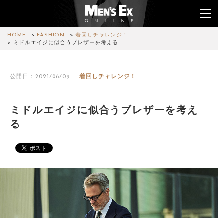
HOME
FASHION
着回しチャレンジ！
ミドルエイジに似合うブレザーを考える
TOP
公開日：2021/06/09
着回しチャレンジ！
FASHION
WATCH
ミドルエイジに似合うブレザーを考え
る
CAR&BIKE
LIFESTYLE
COLUMN
MAGAZINE
ABOUT SITE