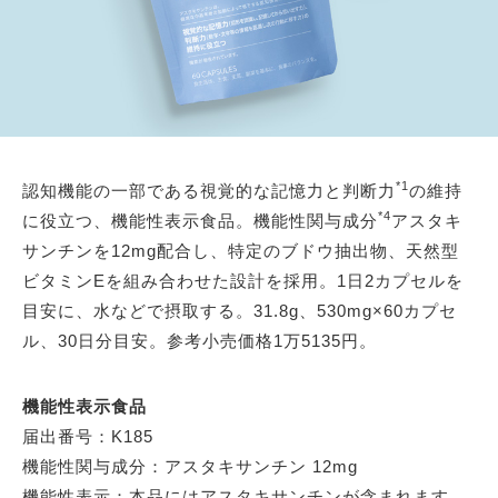
*1
認知機能の一部である視覚的な記憶力と判断力
の維持
*4
に役立つ、機能性表示食品。機能性関与成分
アスタキ
サンチンを12mg配合し、特定のブドウ抽出物、天然型
ビタミンEを組み合わせた設計を採用。1日2カプセルを
目安に、水などで摂取する。31.8g、530mg×60カプセ
ル、30日分目安。参考小売価格1万5135円。
機能性表示食品
届出番号：K185
機能性関与成分：アスタキサンチン 12mg
機能性表示：本品にはアスタキサンチンが含まれます。