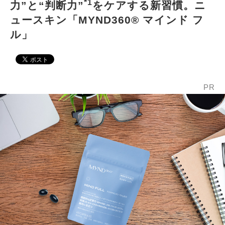
*1
力”と“判断力”
をケアする新習慣。ニ
ュースキン「MYND360® マインド フ
ル」
PR