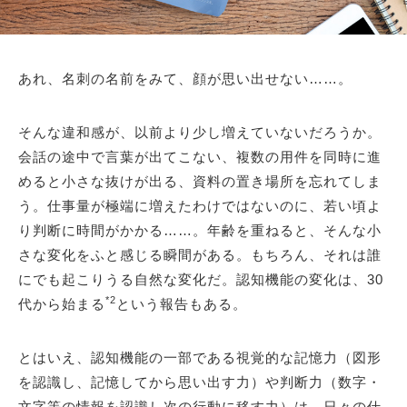
あれ、名刺の名前をみて、顔が思い出せない……。
そんな違和感が、以前より少し増えていないだろうか。
会話の途中で言葉が出てこない、複数の用件を同時に進
めると小さな抜けが出る、資料の置き場所を忘れてしま
う。仕事量が極端に増えたわけではないのに、若い頃よ
り判断に時間がかかる……。年齢を重ねると、そんな小
さな変化をふと感じる瞬間がある。もちろん、それは誰
にでも起こりうる自然な変化だ。認知機能の変化は、30
*2
代から始まる
という報告もある。
とはいえ、認知機能の一部である視覚的な記憶力（図形
を認識し、記憶してから思い出す力）や判断力（数字・
文字等の情報を認識し次の行動に移す力）は、日々の仕