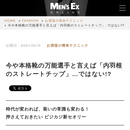
HOME
FASHION
お洒落の簡単テクニック
今や本格靴の万能選手と言えば「内羽根のストレートチップ」…ではない!?
TOP
公開日：2021/02/15
お洒落の簡単テクニック
FASHION
WATCH
今や本格靴の万能選手と言えば「内羽根
のストレートチップ」…ではない!?
CAR&BIKE
LIFESTYLE
COLUMN
時代が変われば、装いの常識も変わる！
MAGAZINE
押さえておきたい ビジカジ新セオリー
ABOUT SITE