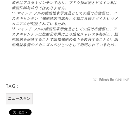
成分はアスタキサンチンであり、ブドウ抽出物とビタミンEは
機能性関与成分ではありません。
*5 マインド フルの機能性表示食品としての届け出情報に、ア
スタキサンチン（機能性関与成分）が脳に直接とどくというメ
カニズムが明記されているため。
*6 マインド フルの機能性表示食品としての届け出情報に、ア
スタキサンチンは抗酸化作用により酸化ストレスを軽減し、脳
内細胞を保護することで認知機能の低下を改善することが、認
知機能改善のメカニズムのひとつとして明記されているため。
TAG：
ニュースキン