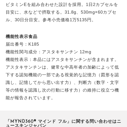
ビタミンEを組み合わせた設計を採用。1日2カプセルを
目安に、水などで摂取する。31.8g、530mg×60カプセ
ル、30日分目安。参考小売価格1万5135円。
機能性表示食品
届出番号：K185
機能性関与成分：アスタキサンチン 12mg
機能性表示：本品にはアスタキサンチンが含まれます。
アスタキサンチンは、健常な中高年者の加齢によって低
下する認知機能の一部である視覚的な記憶力（図形を認
識し、記憶してから思い出す力）、判断力（数字・文字
等の情報を認識し次の行動に移す力）の維持に役立つ機
能が報告されています。
「MYND360® マインド フル」に関する問い合わせはニ
ュースキンジャパン