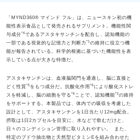
「MYND360® マインド フル」は、ニュースキン初の機
能性表示食品として発売されるサプリメント。機能性関
*4
与成分
であるアスタキサンチンを配合し、認知機能の
*1
一部である視覚的な記憶力と判断力
の維持に役立つ機
能が報告されている。科学的根拠に基づいた機能性を表
示している点が大きな特徴だ。
アスタキサンチンは、血液脳関門を通過し、脳に直接と
*5
*6
どく性質
をもつ成分だ。抗酸化作用
により酸化ストレ
*6
*3
スを軽減し、脳の細胞を守る
ことで、認知機能
の維持
をサポートする。本製品では、体内での吸収を考慮した
設計として、アスタキサンチンを1日当たり12mg配合。
摂取は1日2カプセルを目安に、水などで飲むだけと、
日々のコンディション管理に取り入れやすい。 また、
特定のブドウ抽出物と天然型ビタミンEを組み合わせた