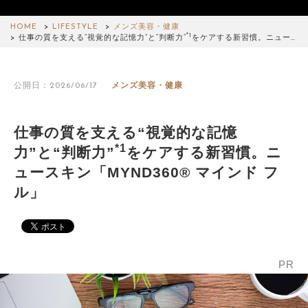
HOME
LIFESTYLE
メンズ美容・健康
*1
仕事の質を支える“視覚的な記憶力”と“判断力”
をケアする新習慣。ニュー…
公開日：2026/06/17
メンズ美容・健康
仕事の質を支える“視覚的な記憶
*1
力”と“判断力”
をケアする新習慣。ニ
ュースキン「MYND360® マインド フ
ル」
PR