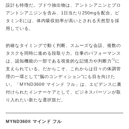
設計も特徴だ。ブドウ抽出物は、アントシアニンとプロ
アントシアニジンを含み、1日当たり250mgを配合。ビ
タミンEには、体内吸収効率が高いとされる天然型を採
用している。
的確なタイミングで動く判断、スムーズな会話、複数の
タスクを同時に進める段取り力。仕事のパフォーマンス
*1
は、認知機能の一部である視覚的な記憶力や判断力
に
支えられている。だからこそ、これからは日々の体調管
理の一環として“脳のコンディション”にも目を向けた
い。「MYND360® マインド フル」は、エビデンスに裏
付けられたインナーケアとして、ビジネスパーソンが取
り入れたい新たな選択肢だ。
MYND360® マインド フル