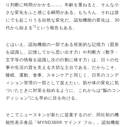
り判断に時間がかかる……。年齢を重ねると、そんな小
さな変化をふと感じる瞬間がある。もちろん、それは誰
にでも起こりうる自然な変化だ。認知機能の変化は、30
*2
代から始まる
という報告もある。
とはいえ、認知機能の一部である視覚的な記憶力（図形
を認識し、記憶してから思い出す力）や判断力（数字・
文字等の情報を認識し次の行動に移す力）は、日々の仕
事や生活の質を支える大切な土台である。だからこそ、
睡眠、運動、食事、スキンケアと同じく、日常のコンデ
ィション管理の一部として捉えたい。肌や体の変化に気
づいたときに対策を始めるように、これからは“脳のコン
ディション”にも早めに目を向ける。
そこでニュースキンが新たに提案するのが、同社初の機
能性表示食品「MYND360® マインド フル」。認知機能