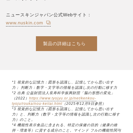
ニュースキンジャパン公式Webサイト：
www.nuskin.com
製品の詳細はこちら
*1 視覚的な記憶力：図形を認識し、記憶してから思い出す
力； 判断力：数字・文字等の情報を認識し次の行動に移す力
*2 出典 公益財団法人長寿科学振興財団「脳の形態の変化」
（2022）
https://www.tyojyu.or.jp/net/kenkou-
tyoju/rouka/nou-keitai.html
（2025年12月9日参照）
*3 視覚的な記憶力（図形を認識し、記憶してから思い出す
力）と、判断力（数字・文字等の情報を認識し次の行動に移す
力）のこと。
*4 機能性表示食品に含まれる、特定の保健の目的（健康の維
持・増進等）に資する成分のこと。マインド フルの機能性関与