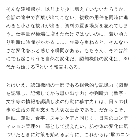
そんな違和感が、以前より少し増えていないだろうか。
会話の途中で言葉が出てこない、複数の用件を同時に進
めると小さな抜けが出る、資料の置き場所を忘れてしま
う。仕事量が極端に増えたわけではないのに、若い頃よ
り判断に時間がかかる……。年齢を重ねると、そんな小
さな変化をふと感じる瞬間がある。もちろん、それは誰
にでも起こりうる自然な変化だ。認知機能の変化は、30
*2
代から始まる
という報告もある。
とはいえ、認知機能の一部である視覚的な記憶力（図形
を認識し、記憶してから思い出す力）や判断力（数字・
文字等の情報を認識し次の行動に移す力）は、日々の仕
事や生活の質を支える大切な土台である。だからこそ、
睡眠、運動、食事、スキンケアと同じく、日常のコンデ
ィション管理の一部として捉えたい。肌や体の変化に気
づいたときに対策を始めるように、これからは“脳のコン