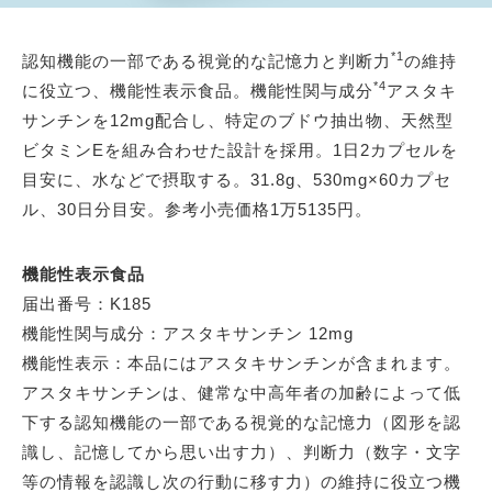
*1
認知機能の一部である視覚的な記憶力と判断力
の維持
*4
に役立つ、機能性表示食品。機能性関与成分
アスタキ
サンチンを12mg配合し、特定のブドウ抽出物、天然型
ビタミンEを組み合わせた設計を採用。1日2カプセルを
目安に、水などで摂取する。31.8g、530mg×60カプセ
ル、30日分目安。参考小売価格1万5135円。
機能性表示食品
届出番号：K185
機能性関与成分：アスタキサンチン 12mg
機能性表示：本品にはアスタキサンチンが含まれます。
アスタキサンチンは、健常な中高年者の加齢によって低
下する認知機能の一部である視覚的な記憶力（図形を認
識し、記憶してから思い出す力）、判断力（数字・文字
等の情報を認識し次の行動に移す力）の維持に役立つ機