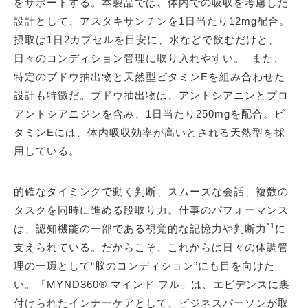
をサポートする。本製品では、体内での吸収を考慮した
設計として、アスタキサンチンを1日当たり12mg配合。
摂取は1日2カプセルを目安に、水などで飲むだけと、
日々のコンディション管理に取り入れやすい。 また、
特定のブドウ抽出物と天然型ビタミンEを組み合わせた
設計も特徴だ。ブドウ抽出物は、アントシアニンとプロ
アントシアニジンを含み、1日当たり250mgを配合。ビ
タミンEには、体内吸収効率が高いとされる天然型を採
用している。
的確なタイミングで動く判断、スムーズな会話、複数の
タスクを同時に進める段取り力。仕事のパフォーマンス
*1
は、認知機能の一部である視覚的な記憶力や判断力
に
支えられている。だからこそ、これからは日々の体調管
理の一環として“脳のコンディション”にも目を向けた
い。「MYND360® マインド フル」は、エビデンスに裏
付けられたインナーケアとして、ビジネスパーソンが取