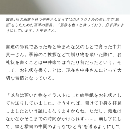
書道5段の腕前を持つ中井さんならではのオリジナルの崩し方で“感
謝”をしたためた直筆の葉書。「落款も色々と持っており、必ず押すよ
うにしています」と中井さん。
書道の師範であった母と筆まめな父のもとで育った中井
貴一さん。季節のご挨拶などで贈り物を頂いた際に、お
礼状を書くことは中井家では当たり前だったという。そ
して、お礼状を書くことは、現在も中井さんにとって大
切な習慣となっている。
「以前は頂いた物をイラストにした絵手紙をお礼状とし
てお送りしていました。そうすれば、開けて中身を拝見
しましたという証にもなりますからね。ただし、最近は
なかなかそこまでの時間がかけられず……。崩し字にし
て、絵と楷書の中間のような“ひと言”を送るようにして