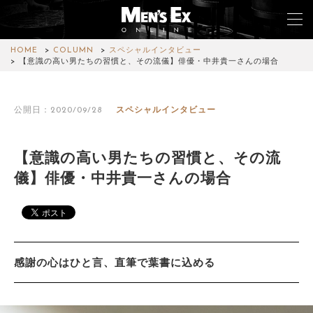
HOME
COLUMN
スペシャルインタビュー
【意識の高い男たちの習慣と、その流儀】俳優・中井貴一さんの場合
TOP
公開日：2020/09/28
スペシャルインタビュー
FASHION
WATCH
【意識の高い男たちの習慣と、その流
儀】俳優・中井貴一さんの場合
CAR&BIKE
LIFESTYLE
COLUMN
感謝の心はひと言、直筆で葉書に込める
MAGAZINE
ABOUT SITE