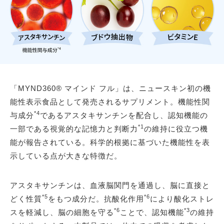
「MYND360® マインド フル」は、ニュースキン初の機
能性表示食品として発売されるサプリメント。機能性関
*4
与成分
であるアスタキサンチンを配合し、認知機能の
*1
一部である視覚的な記憶力と判断力
の維持に役立つ機
能が報告されている。科学的根拠に基づいた機能性を表
示している点が大きな特徴だ。
アスタキサンチンは、血液脳関門を通過し、脳に直接と
*5
*6
どく性質
をもつ成分だ。抗酸化作用
により酸化ストレ
*6
*3
スを軽減し、脳の細胞を守る
ことで、認知機能
の維持