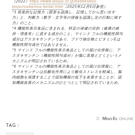
（2022）
https://www.tyojyu.or.jp/net/kenkou-
tyoju/rouka/nou-keitai.html
（2025年12月9日参照）
*3 視覚的な記憶力（図形を認識し、記憶してから思い出す
力）と、判断力（数字・文字等の情報を認識し次の行動に移す
力）のこと。
*4 機能性表示食品に含まれる、特定の保健の目的（健康の維
持・増進等）に資する成分のこと。マインド フルの機能性関与
成分はアスタキサンチンであり、ブドウ抽出物とビタミンEは
機能性関与成分ではありません。
*5 マインド フルの機能性表示食品としての届け出情報に、ア
スタキサンチン（機能性関与成分）が脳に直接とどくというメ
カニズムが明記されているため。
*6 マインド フルの機能性表示食品としての届け出情報に、ア
スタキサンチンは抗酸化作用により酸化ストレスを軽減し、脳
内細胞を保護することで認知機能の低下を改善することが、認
知機能改善のメカニズムのひとつとして明記されているため。
TAG：