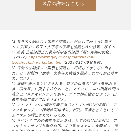
製品の詳細はこちら
*1 視覚的な記憶力：図形を認識し、記憶してから思い出す
力； 判断力：数字・文字等の情報を認識し次の行動に移す力
*2 出典 公益財団法人長寿科学振興財団「脳の形態の変化」
（2022）
https://www.tyojyu.or.jp/net/kenkou-
tyoju/rouka/nou-keitai.html
（2025年12月9日参照）
*3 視覚的な記憶力（図形を認識し、記憶してから思い出す
力）と、判断力（数字・文字等の情報を認識し次の行動に移す
力）のこと。
*4 機能性表示食品に含まれる、特定の保健の目的（健康の維
持・増進等）に資する成分のこと。マインド フルの機能性関与
成分はアスタキサンチンであり、ブドウ抽出物とビタミンEは
機能性関与成分ではありません。
*5 マインド フルの機能性表示食品としての届け出情報に、ア
スタキサンチン（機能性関与成分）が脳に直接とどくというメ
カニズムが明記されているため。
*6 マインド フルの機能性表示食品としての届け出情報に、ア
スタキサンチンは抗酸化作用により酸化ストレスを軽減し、脳
内細胞を保護することで認知機能の低下を改善することが、認