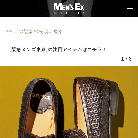
>> この記事の先頭に戻る
TOP
[阪急メンズ東京]の注目アイテムはコチラ！
FASHION
1
/
6
WATCH
CAR&BIKE
LIFESTYLE
COLUMN
MAGAZINE
ABOUT SITE