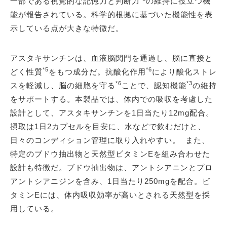
一部である視覚的な記憶力と判断力
の維持に役立つ機
能が報告されている。科学的根拠に基づいた機能性を表
示している点が大きな特徴だ。
アスタキサンチンは、血液脳関門を通過し、脳に直接と
*5
*6
どく性質
をもつ成分だ。抗酸化作用
により酸化ストレ
*6
*3
スを軽減し、脳の細胞を守る
ことで、認知機能
の維持
をサポートする。本製品では、体内での吸収を考慮した
設計として、アスタキサンチンを1日当たり12mg配合。
摂取は1日2カプセルを目安に、水などで飲むだけと、
日々のコンディション管理に取り入れやすい。 また、
特定のブドウ抽出物と天然型ビタミンEを組み合わせた
設計も特徴だ。ブドウ抽出物は、アントシアニンとプロ
アントシアニジンを含み、1日当たり250mgを配合。ビ
タミンEには、体内吸収効率が高いとされる天然型を採
用している。