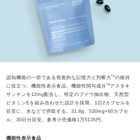
*1
認知機能の一部である視覚的な記憶力と判断力
の維持
*4
に役立つ、機能性表示食品。機能性関与成分
アスタキ
サンチンを12mg配合し、特定のブドウ抽出物、天然型
ビタミンEを組み合わせた設計を採用。1日2カプセルを
目安に、水などで摂取する。31.8g、530mg×60カプセ
ル、30日分目安。参考小売価格1万5135円。
機能性表示食品