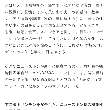
とはいえ、認知機能の一部である視覚的な記憶力（図形
を認識し、記憶してから思い出す力）や判断力（数字・
文字等の情報を認識し次の行動に移す力）は、日々の仕
事や生活の質を支える大切な土台である。だからこそ、
睡眠、運動、食事、スキンケアと同じく、日常のコンデ
ィション管理の一部として捉えたい。肌や体の変化に気
づいたときに対策を始めるように、これからは“脳のコン
ディション”にも早めに目を向ける。
そこでニュースキンが新たに提案するのが、同社初の機
能性表示食品「MYND360® マインド フル」。認知機能
*1
の一部である、視覚的な記憶力と判断力
の維持に役立
つソフトカプセルタイプのサプリメントだ。
アスタキサンチンを配合した、ニュースキン初の機能性