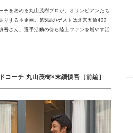
ーチを務める丸山茂樹プロが、オリンピアンたち
掘りする本企画。第5回のゲストは北京五輪400
慎吾さん。選手活動の傍ら陸上ファンを増やす活
ドコーチ 丸山茂樹×末續慎吾［前編］