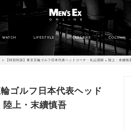
WATCH
LIFESTYLE
CAR&BIKE
COLUMN
【特別対談】東京五輪ゴルフ日本代表ヘッドコーチ・丸山茂樹 × 陸上・末續慎
五輪ゴルフ日本代表ヘッド
× 陸上・末續慎吾