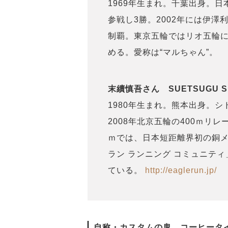
1969年生まれ。千葉出身。日
参戦し3勝。2002年には伊
制覇。東京五輪ではリオ五輪
める。愛称は“マルちゃん”。
末續慎吾さん SUETSUGU Sh
1980年生まれ。熊本出身。
2008年北京五輪の400ｍリレ
ｍでは、日本短距離界初の銅
ラン ランニング コミュニテ
ている。
http://eaglerun.jp/
自称・カスタムの鬼 コーヒータ