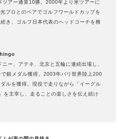
本ツアー通算10勝。2000年より米ツアーに
澤利光プロとのペアでゴルフワールドカップを
に続き、ゴルフ日本代表のヘッドコーチを務
ingo
シドニー、アテネ、北京と五輪に連続出場し、
ーで銀メダル獲得。2003年パリ世界陸上200
メダルを獲得。現役で走りながら「イーグル
ィ」を主宰し、走ることの楽しさを伝え続け
イムが束の間の息抜き