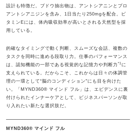
設計も特徴だ。ブドウ抽出物は、アントシアニンとプロ
アントシアニジンを含み、1日当たり250mgを配合。ビ
タミンEには、体内吸収効率が高いとされる天然型を採
用している。
的確なタイミングで動く判断、スムーズな会話、複数の
タスクを同時に進める段取り力。仕事のパフォーマンス
*1
は、認知機能の一部である視覚的な記憶力や判断力
に
支えられている。だからこそ、これからは日々の体調管
理の一環として“脳のコンディション”にも目を向けた
い。「MYND360® マインド フル」は、エビデンスに裏
付けられたインナーケアとして、ビジネスパーソンが取
り入れたい新たな選択肢だ。
MYND360® マインド フル