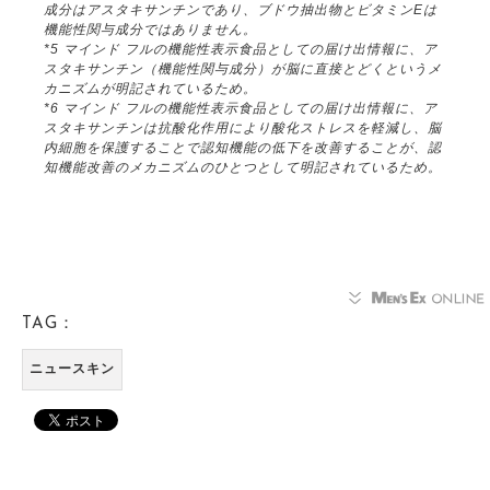
成分はアスタキサンチンであり、ブドウ抽出物とビタミンEは
機能性関与成分ではありません。
*5 マインド フルの機能性表示食品としての届け出情報に、ア
スタキサンチン（機能性関与成分）が脳に直接とどくというメ
カニズムが明記されているため。
*6 マインド フルの機能性表示食品としての届け出情報に、ア
スタキサンチンは抗酸化作用により酸化ストレスを軽減し、脳
内細胞を保護することで認知機能の低下を改善することが、認
知機能改善のメカニズムのひとつとして明記されているため。
TAG：
ニュースキン