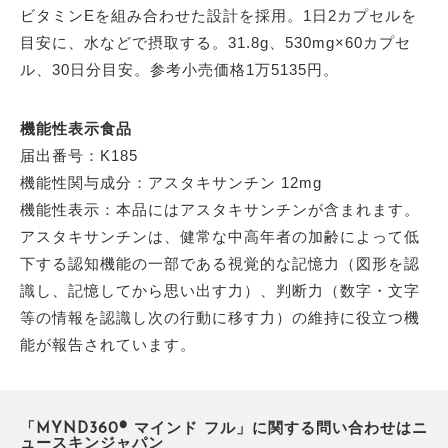
ビタミンEを組み合わせた設計を採用。1日2カプセルを
目安に、水などで摂取する。31.8g、530mg×60カプセ
ル、30日分目安。参考小売価格1万5135円。
機能性表示食品
届出番号：K185
機能性関与成分：アスタキサンチン 12mg
機能性表示：本品にはアスタキサンチンが含まれます。
アスタキサンチンは、健常な中高年者の加齢によって低
下する認知機能の一部である視覚的な記憶力（図形を認
識し、記憶してから思い出す力）、判断力（数字・文字
等の情報を認識し次の行動に移す力）の維持に役立つ機
能が報告されています。
「MYND360® マインド フル」に関する問い合わせはニ
ュースキンジャパン