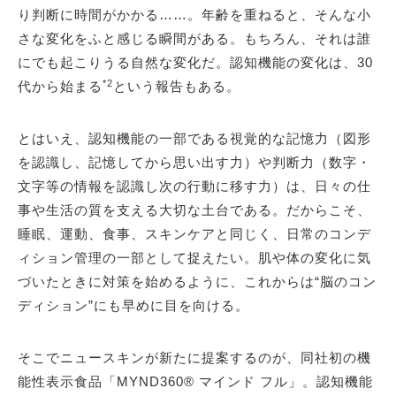
り判断に時間がかかる……。年齢を重ねると、そんな小
さな変化をふと感じる瞬間がある。もちろん、それは誰
にでも起こりうる自然な変化だ。認知機能の変化は、30
*2
代から始まる
という報告もある。
とはいえ、認知機能の一部である視覚的な記憶力（図形
を認識し、記憶してから思い出す力）や判断力（数字・
文字等の情報を認識し次の行動に移す力）は、日々の仕
事や生活の質を支える大切な土台である。だからこそ、
睡眠、運動、食事、スキンケアと同じく、日常のコンデ
ィション管理の一部として捉えたい。肌や体の変化に気
づいたときに対策を始めるように、これからは“脳のコン
ディション”にも早めに目を向ける。
そこでニュースキンが新たに提案するのが、同社初の機
能性表示食品「MYND360® マインド フル」。認知機能