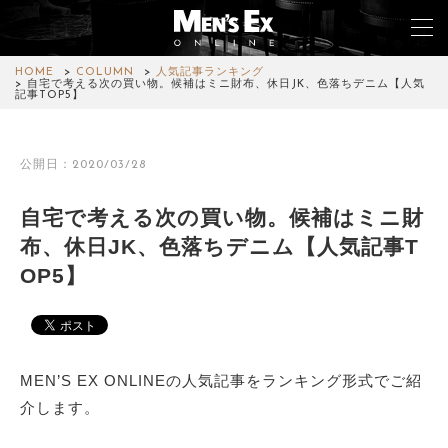
HOME
COLUMN
人気記事ランキング
自宅で考える次の買い物。候補はミニ財布、休日JK、色落ちデニム【人気
記事TOP5】
TOP
公開日：2020/03/28
FASHION
自宅で考える次の買い物。候補はミニ財
WATCH
布、休日JK、色落ちデニム【人気記事T
CAR&BIKE
OP5】
LIFESTYLE
COLUMN
MEN’S EX ONLINEの人気記事をランキング形式でご紹
MAGAZINE
介します。
ABOUT SITE