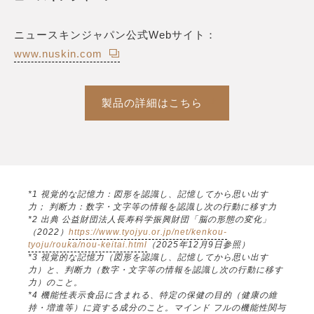
ニュースキンジャパン公式Webサイト：
www.nuskin.com
製品の詳細はこちら
*1 視覚的な記憶力：図形を認識し、記憶してから思い出す
力； 判断力：数字・文字等の情報を認識し次の行動に移す力
*2 出典 公益財団法人長寿科学振興財団「脳の形態の変化」
（2022）
https://www.tyojyu.or.jp/net/kenkou-
tyoju/rouka/nou-keitai.html
（2025年12月9日参照）
*3 視覚的な記憶力（図形を認識し、記憶してから思い出す
力）と、判断力（数字・文字等の情報を認識し次の行動に移す
力）のこと。
*4 機能性表示食品に含まれる、特定の保健の目的（健康の維
持・増進等）に資する成分のこと。マインド フルの機能性関与