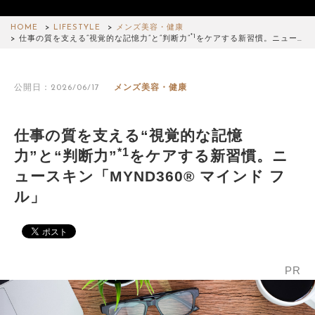
HOME
LIFESTYLE
メンズ美容・健康
*1
仕事の質を支える“視覚的な記憶力”と“判断力”
をケアする新習慣。ニュー…
公開日：2026/06/17
メンズ美容・健康
仕事の質を支える“視覚的な記憶
*1
力”と“判断力”
をケアする新習慣。ニ
ュースキン「MYND360® マインド フ
ル」
PR