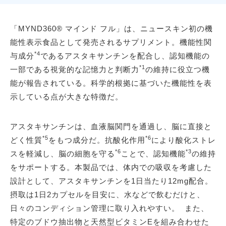
「MYND360® マインド フル」は、ニュースキン初の機
能性表示食品として発売されるサプリメント。機能性関
*4
与成分
であるアスタキサンチンを配合し、認知機能の
*1
一部である視覚的な記憶力と判断力
の維持に役立つ機
能が報告されている。科学的根拠に基づいた機能性を表
示している点が大きな特徴だ。
アスタキサンチンは、血液脳関門を通過し、脳に直接と
*5
*6
どく性質
をもつ成分だ。抗酸化作用
により酸化ストレ
*6
*3
スを軽減し、脳の細胞を守る
ことで、認知機能
の維持
をサポートする。本製品では、体内での吸収を考慮した
設計として、アスタキサンチンを1日当たり12mg配合。
摂取は1日2カプセルを目安に、水などで飲むだけと、
日々のコンディション管理に取り入れやすい。 また、
特定のブドウ抽出物と天然型ビタミンEを組み合わせた