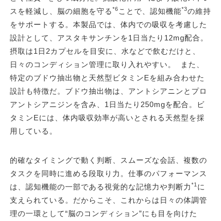
*6
*3
スを軽減し、脳の細胞を守る
ことで、認知機能
の維持
をサポートする。本製品では、体内での吸収を考慮した
設計として、アスタキサンチンを1日当たり12mg配合。
摂取は1日2カプセルを目安に、水などで飲むだけと、
日々のコンディション管理に取り入れやすい。 また、
特定のブドウ抽出物と天然型ビタミンEを組み合わせた
設計も特徴だ。ブドウ抽出物は、アントシアニンとプロ
アントシアニジンを含み、1日当たり250mgを配合。ビ
タミンEには、体内吸収効率が高いとされる天然型を採
用している。
的確なタイミングで動く判断、スムーズな会話、複数の
タスクを同時に進める段取り力。仕事のパフォーマンス
*1
は、認知機能の一部である視覚的な記憶力や判断力
に
支えられている。だからこそ、これからは日々の体調管
理の一環として“脳のコンディション”にも目を向けた