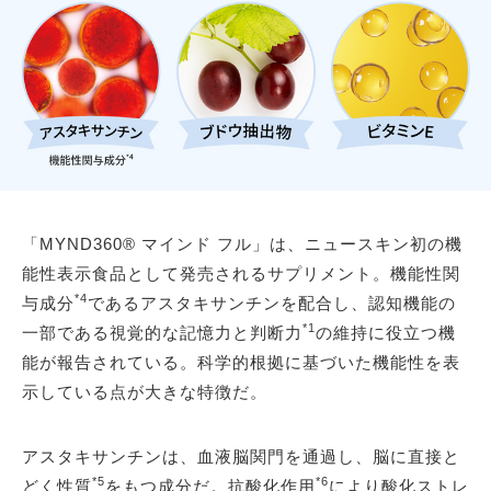
「MYND360® マインド フル」は、ニュースキン初の機
能性表示食品として発売されるサプリメント。機能性関
*4
与成分
であるアスタキサンチンを配合し、認知機能の
*1
一部である視覚的な記憶力と判断力
の維持に役立つ機
能が報告されている。科学的根拠に基づいた機能性を表
示している点が大きな特徴だ。
アスタキサンチンは、血液脳関門を通過し、脳に直接と
*5
*6
どく性質
をもつ成分だ。抗酸化作用
により酸化ストレ