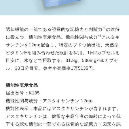
*1
認知機能の一部である視覚的な記憶力と判断力
の維持
*4
に役立つ、機能性表示食品。機能性関与成分
アスタキ
サンチンを12mg配合し、特定のブドウ抽出物、天然型
ビタミンEを組み合わせた設計を採用。1日2カプセルを
目安に、水などで摂取する。31.8g、530mg×60カプセ
ル、30日分目安。参考小売価格1万5135円。
機能性表示食品
届出番号：K185
機能性関与成分：アスタキサンチン 12mg
機能性表示：本品にはアスタキサンチンが含まれます。
アスタキサンチンは、健常な中高年者の加齢によって低
下する認知機能の一部である視覚的な記憶力（図形を認