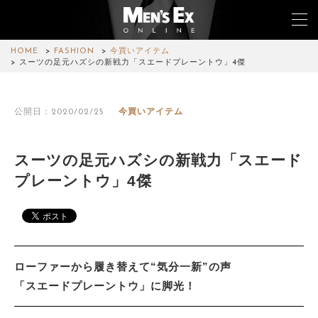
HOME
FASHION
今買いアイテム
スーツの足元ハズシの新戦力「スエードプレーントウ」4傑
TOP
公開日：2020/02/25
今買いアイテム
FASHION
WATCH
スーツの足元ハズシの新戦力「スエード
プレーントウ」4傑
CAR&BIKE
LIFESTYLE
COLUMN
ローファーから履き替えて“気分一新”の声
MAGAZINE
「スエードプレーントウ」に脚光！
ABOUT SITE