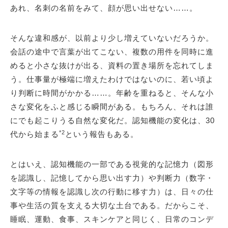
あれ、名刺の名前をみて、顔が思い出せない……。
そんな違和感が、以前より少し増えていないだろうか。
会話の途中で言葉が出てこない、複数の用件を同時に進
めると小さな抜けが出る、資料の置き場所を忘れてしま
う。仕事量が極端に増えたわけではないのに、若い頃よ
り判断に時間がかかる……。年齢を重ねると、そんな小
さな変化をふと感じる瞬間がある。もちろん、それは誰
にでも起こりうる自然な変化だ。認知機能の変化は、30
*2
代から始まる
という報告もある。
とはいえ、認知機能の一部である視覚的な記憶力（図形
を認識し、記憶してから思い出す力）や判断力（数字・
文字等の情報を認識し次の行動に移す力）は、日々の仕
事や生活の質を支える大切な土台である。だからこそ、
睡眠、運動、食事、スキンケアと同じく、日常のコンデ