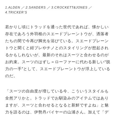
1.ALDEN ／ 2.SANDERS ／ 3.CROCKETT&JONES ／
4.TRICKER’S
若かりし頃にトラッドを通った世代であれば、懐かしい
存在であろう外羽根のスエードプレーントウが、洒落者
たちの間で今再び脚光を浴びている。スエードプレーン
トウと聞くと紺ブレやチノとのスタイリングが想起され
るかもしれないが、最新のそれはスーツと合わせるのが
お約束。スーツのはずし＝ローファーに代わる新しい“脱
力の一手”として、スエードプレーントウが浮上している
のだ。
「スーツの自由度が増している今、こういうスタイルも
全然アリかと。トラッドでお馴染みのアイテムではあり
ますが、スーツと合わせるとなると新鮮ですよね」と魅
力を語るのは、伊勢丹バイヤーの山浦さん。加えて「デ