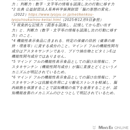
力； 判断力：数字・文字等の情報を認識し次の行動に移す力
*2 出典 公益財団法人長寿科学振興財団「脳の形態の変化」
（2022）
https://www.tyojyu.or.jp/net/kenkou-
tyoju/rouka/nou-keitai.html
（2025年12月9日参照）
*3 視覚的な記憶力（図形を認識し、記憶してから思い出す
力）と、判断力（数字・文字等の情報を認識し次の行動に移す
力）のこと。
*4 機能性表示食品に含まれる、特定の保健の目的（健康の維
持・増進等）に資する成分のこと。マインド フルの機能性関与
成分はアスタキサンチンであり、ブドウ抽出物とビタミンEは
機能性関与成分ではありません。
*5 マインド フルの機能性表示食品としての届け出情報に、ア
スタキサンチン（機能性関与成分）が脳に直接とどくというメ
カニズムが明記されているため。
*6 マインド フルの機能性表示食品としての届け出情報に、ア
スタキサンチンは抗酸化作用により酸化ストレスを軽減し、脳
内細胞を保護することで認知機能の低下を改善することが、認
知機能改善のメカニズムのひとつとして明記されているため。