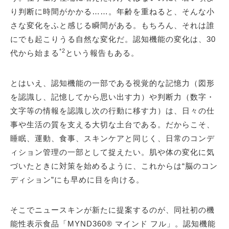
り判断に時間がかかる……。年齢を重ねると、そんな小
さな変化をふと感じる瞬間がある。もちろん、それは誰
にでも起こりうる自然な変化だ。認知機能の変化は、30
*2
代から始まる
という報告もある。
とはいえ、認知機能の一部である視覚的な記憶力（図形
を認識し、記憶してから思い出す力）や判断力（数字・
文字等の情報を認識し次の行動に移す力）は、日々の仕
事や生活の質を支える大切な土台である。だからこそ、
睡眠、運動、食事、スキンケアと同じく、日常のコンデ
ィション管理の一部として捉えたい。肌や体の変化に気
づいたときに対策を始めるように、これからは“脳のコン
ディション”にも早めに目を向ける。
そこでニュースキンが新たに提案するのが、同社初の機
能性表示食品「MYND360® マインド フル」。認知機能