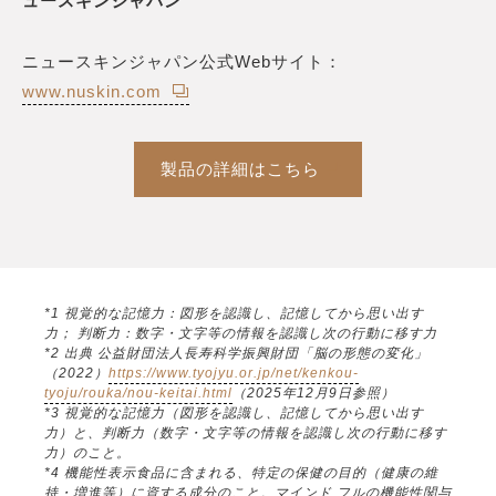
ュースキンジャパン
ニュースキンジャパン公式Webサイト：
www.nuskin.com
製品の詳細はこちら
*1 視覚的な記憶力：図形を認識し、記憶してから思い出す
力； 判断力：数字・文字等の情報を認識し次の行動に移す力
*2 出典 公益財団法人長寿科学振興財団「脳の形態の変化」
（2022）
https://www.tyojyu.or.jp/net/kenkou-
tyoju/rouka/nou-keitai.html
（2025年12月9日参照）
*3 視覚的な記憶力（図形を認識し、記憶してから思い出す
力）と、判断力（数字・文字等の情報を認識し次の行動に移す
力）のこと。
*4 機能性表示食品に含まれる、特定の保健の目的（健康の維
持・増進等）に資する成分のこと。マインド フルの機能性関与