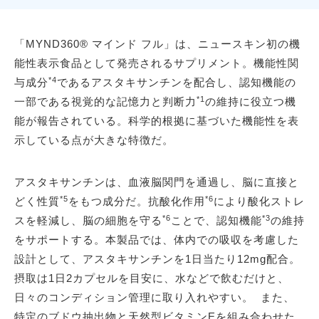
「MYND360® マインド フル」は、ニュースキン初の機
能性表示食品として発売されるサプリメント。機能性関
*4
与成分
であるアスタキサンチンを配合し、認知機能の
*1
一部である視覚的な記憶力と判断力
の維持に役立つ機
能が報告されている。科学的根拠に基づいた機能性を表
示している点が大きな特徴だ。
アスタキサンチンは、血液脳関門を通過し、脳に直接と
*5
*6
どく性質
をもつ成分だ。抗酸化作用
により酸化ストレ
*6
*3
スを軽減し、脳の細胞を守る
ことで、認知機能
の維持
をサポートする。本製品では、体内での吸収を考慮した
設計として、アスタキサンチンを1日当たり12mg配合。
摂取は1日2カプセルを目安に、水などで飲むだけと、
日々のコンディション管理に取り入れやすい。 また、
特定のブドウ抽出物と天然型ビタミンEを組み合わせた