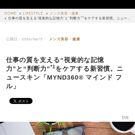
HOME
LIFESTYLE
メンズ美容・健康
*1
仕事の質を支える“視覚的な記憶力”と“判断力”
をケアする新習慣。ニュー…
公開日：2026/06/17
メンズ美容・健康
仕事の質を支える“視覚的な記憶
*1
力”と“判断力”
をケアする新習慣。ニ
ュースキン「MYND360® マインド フ
ル」
PR