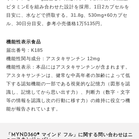
ビタミンEを組み合わせた設計を採用。1日2カプセルを
目安に、水などで摂取する。31.8g、530mg×60カプセ
ル、30日分目安。参考小売価格1万5135円。
機能性表示食品
届出番号：K185
機能性関与成分：アスタキサンチン 12mg
機能性表示：本品にはアスタキサンチンが含まれます。
アスタキサンチンは、健常な中高年者の加齢によって低
下する認知機能の一部である視覚的な記憶力（図形を認
識し、記憶してから思い出す力）、判断力（数字・文字
等の情報を認識し次の行動に移す力）の維持に役立つ機
能が報告されています。
「MYND360® マインド フル」に関する問い合わせはニ