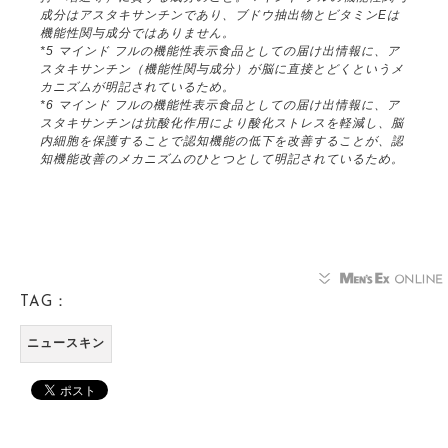
成分はアスタキサンチンであり、ブドウ抽出物とビタミンEは
機能性関与成分ではありません。
*5 マインド フルの機能性表示食品としての届け出情報に、ア
スタキサンチン（機能性関与成分）が脳に直接とどくというメ
カニズムが明記されているため。
*6 マインド フルの機能性表示食品としての届け出情報に、ア
スタキサンチンは抗酸化作用により酸化ストレスを軽減し、脳
内細胞を保護することで認知機能の低下を改善することが、認
知機能改善のメカニズムのひとつとして明記されているため。
TAG：
ニュースキン