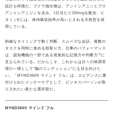
設計も特徴だ。ブドウ抽出物は、アントシアニンとプロ
アントシアニジンを含み、1日当たり250mgを配合。ビ
タミンEには、体内吸収効率が高いとされる天然型を採
用している。
的確なタイミングで動く判断、スムーズな会話、複数の
タスクを同時に進める段取り力。仕事のパフォーマンス
*1
は、認知機能の一部である視覚的な記憶力や判断力
に
支えられている。だからこそ、これからは日々の体調管
理の一環として“脳のコンディション”にも目を向けた
い。「MYND360® マインド フル」は、エビデンスに裏
付けられたインナーケアとして、ビジネスパーソンが取
り入れたい新たな選択肢だ。
MYND360® マインド フル