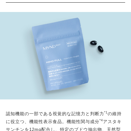
*1
認知機能の一部である視覚的な記憶力と判断力
の維持
*4
に役立つ、機能性表示食品。機能性関与成分
アスタキ
サンチンを12mg配合し、特定のブドウ抽出物、天然型