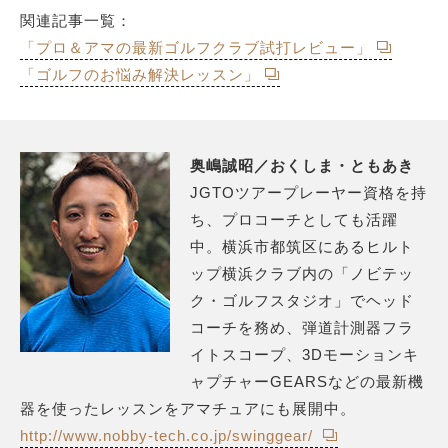
関連記事一覧：
「プロ＆アマの最新ゴルフクラブ試打レビュー」
「ゴルフのお悩み解決レッスン」
奥嶋誠昭／おくしま・ともあき
JGTOツアープレーヤー資格を持
ち、プロコーチとしても活躍
中。横浜市都筑区にあるヒルト
ップ横浜クラブ内の「ノビテッ
ク・ゴルフスタジオ」でヘッド
コーチを務め、弾道計測器フラ
イトスコープ、3Dモーションキ
ャプチャーGEARSなどの最新機
器を使ったレッスンをアマチュアにも展開中。
http://www.nobby-tech.co.jp/swinggear/