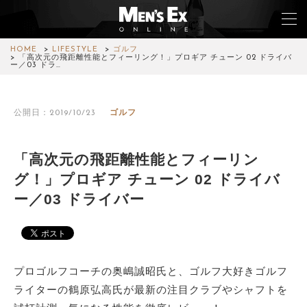
HOME
LIFESTYLE
ゴルフ
「高次元の飛距離性能とフィーリング！」プロギア チューン 02 ドライバ
ー／03 ドラ…
TOP
公開日：2019/10/23
ゴルフ
FASHION
WATCH
「高次元の飛距離性能とフィーリン
グ！」プロギア チューン 02 ドライバ
CAR&BIKE
ー／03 ドライバー
LIFESTYLE
COLUMN
プロゴルフコーチの奥嶋誠昭氏と、ゴルフ大好きゴルフ
MAGAZINE
ライターの鶴原弘高氏が最新の注目クラブやシャフトを
ABOUT SITE