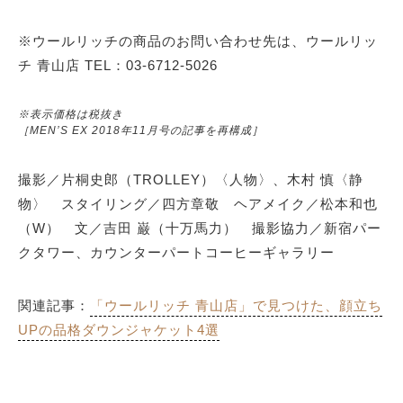
※ウールリッチの商品のお問い合わせ先は、ウールリッ
チ 青山店 TEL：03-6712-5026
※表示価格は税抜き
［MEN’S EX 2018年11月号の記事を再構成］
撮影／片桐史郎（TROLLEY）〈人物〉、木村 慎〈静
物〉 スタイリング／四方章敬 ヘアメイク／松本和也
（W） 文／吉田 巌（十万馬力） 撮影協力／新宿パー
クタワー、カウンターパートコーヒーギャラリー
関連記事：
「ウールリッチ 青山店」で見つけた、顔立ち
UPの品格ダウンジャケット4選