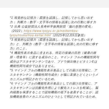
*1 視覚的な記憶力：図形を認識し、記憶してから思い出す
力； 判断力：数字・文字等の情報を認識し次の行動に移す力
*2 出典 公益財団法人長寿科学振興財団「脳の形態の変化」
（2022）
https://www.tyojyu.or.jp/net/kenkou-
tyoju/rouka/nou-keitai.html
（2025年12月9日参照）
*3 視覚的な記憶力（図形を認識し、記憶してから思い出す
力）と、判断力（数字・文字等の情報を認識し次の行動に移す
力）のこと。
*4 機能性表示食品に含まれる、特定の保健の目的（健康の維
持・増進等）に資する成分のこと。マインド フルの機能性関与
成分はアスタキサンチンであり、ブドウ抽出物とビタミンEは
機能性関与成分ではありません。
*5 マインド フルの機能性表示食品としての届け出情報に、ア
スタキサンチン（機能性関与成分）が脳に直接とどくというメ
カニズムが明記されているため。
*6 マインド フルの機能性表示食品としての届け出情報に、ア
スタキサンチンは抗酸化作用により酸化ストレスを軽減し、脳
内細胞を保護することで認知機能の低下を改善することが、認
知機能改善のメカニズムのひとつとして明記されているため。