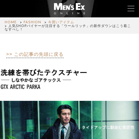
HOME
FASHION
今買いアイテム
人気SHOPバイヤーが注目する「ウールリッチ」の新作ダウンはこう着こ
なすべし！
TOP
>> この記事の先頭に戻る
FASHION
WATCH
CAR&BIKE
LIFESTYLE
COLUMN
MAGAZINE
ABOUT SITE