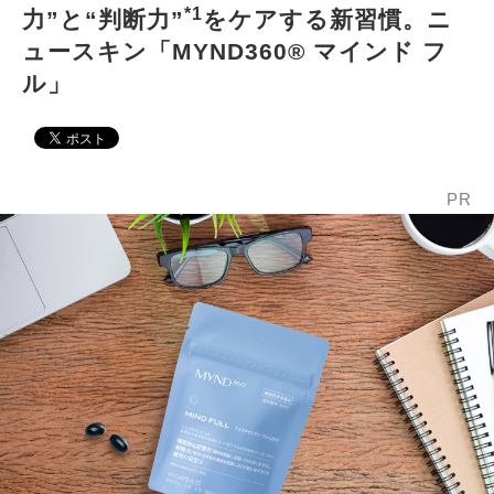
*1
力”と“判断力”
をケアする新習慣。ニ
ュースキン「MYND360® マインド フ
ル」
PR