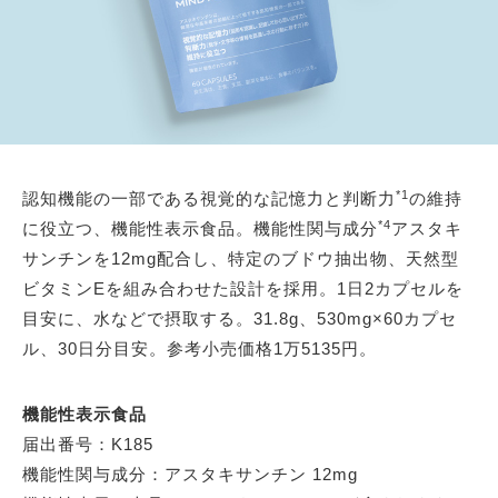
*1
認知機能の一部である視覚的な記憶力と判断力
の維持
*4
に役立つ、機能性表示食品。機能性関与成分
アスタキ
サンチンを12mg配合し、特定のブドウ抽出物、天然型
ビタミンEを組み合わせた設計を採用。1日2カプセルを
目安に、水などで摂取する。31.8g、530mg×60カプセ
ル、30日分目安。参考小売価格1万5135円。
機能性表示食品
届出番号：K185
機能性関与成分：アスタキサンチン 12mg