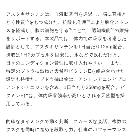
アスタキサンチンは、血液脳関門を通過し、脳に直接と
*5
*6
どく性質
をもつ成分だ。抗酸化作用
により酸化ストレ
*6
*3
スを軽減し、脳の細胞を守る
ことで、認知機能
の維持
をサポートする。本製品では、体内での吸収を考慮した
設計として、アスタキサンチンを1日当たり12mg配合。
摂取は1日2カプセルを目安に、水などで飲むだけと、
日々のコンディション管理に取り入れやすい。 また、
特定のブドウ抽出物と天然型ビタミンEを組み合わせた
設計も特徴だ。ブドウ抽出物は、アントシアニンとプロ
アントシアニジンを含み、1日当たり250mgを配合。ビ
タミンEには、体内吸収効率が高いとされる天然型を採
用している。
的確なタイミングで動く判断、スムーズな会話、複数の
タスクを同時に進める段取り力。仕事のパフォーマンス