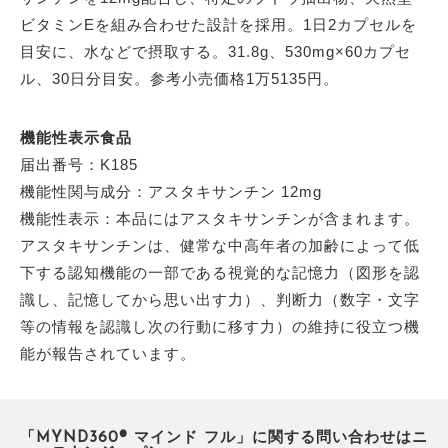
ビタミンEを組み合わせた設計を採用。1日2カプセルを
目安に、水などで摂取する。31.8g、530mg×60カプセ
ル、30日分目安。参考小売価格1万5135円。
機能性表示食品
届出番号：K185
機能性関与成分：アスタキサンチン 12mg
機能性表示：本品にはアスタキサンチンが含まれます。
アスタキサンチンは、健常な中高年者の加齢によって低
下する認知機能の一部である視覚的な記憶力（図形を認
識し、記憶してから思い出す力）、判断力（数字・文字
等の情報を認識し次の行動に移す力）の維持に役立つ機
能が報告されています。
「MYND360® マインド フル」に関する問い合わせはニ