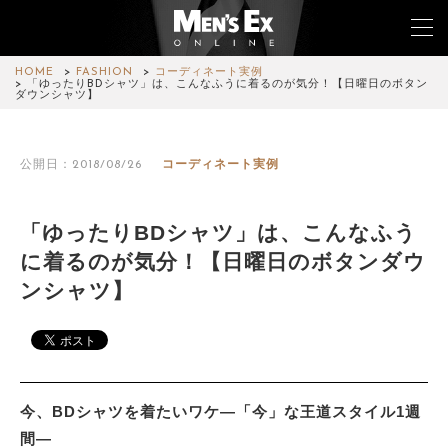
HOME
FASHION
コーディネート実例
「ゆったりBDシャツ」は、こんなふうに着るのが気分！【日曜日のボタン
ダウンシャツ】
TOP
公開日：2018/08/26
コーディネート実例
FASHION
WATCH
「ゆったりBDシャツ」は、こんなふう
に着るのが気分！【日曜日のボタンダウ
CAR&BIKE
ンシャツ】
LIFESTYLE
COLUMN
MAGAZINE
今、BDシャツを着たいワケ—「今」な王道スタイル1週
間—
ABOUT SITE