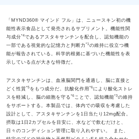
「MYND360® マインド フル」は、ニュースキン初の機
能性表示食品として発売されるサプリメント。機能性関
*4
与成分
であるアスタキサンチンを配合し、認知機能の
*1
一部である視覚的な記憶力と判断力
の維持に役立つ機
能が報告されている。科学的根拠に基づいた機能性を表
示している点が大きな特徴だ。
アスタキサンチンは、血液脳関門を通過し、脳に直接と
*5
*6
どく性質
をもつ成分だ。抗酸化作用
により酸化ストレ
*6
*3
スを軽減し、脳の細胞を守る
ことで、認知機能
の維持
をサポートする。本製品では、体内での吸収を考慮した
設計として、アスタキサンチンを1日当たり12mg配合。
摂取は1日2カプセルを目安に、水などで飲むだけと、
日々のコンディション管理に取り入れやすい。 また、
特定のブドウ抽出物と天然型ビタミンEを組み合わせた