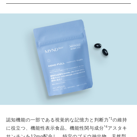
*1
認知機能の一部である視覚的な記憶力と判断力
の維持
*4
に役立つ、機能性表示食品。機能性関与成分
アスタキ
サンチンを12mg配合し、特定のブドウ抽出物、天然型