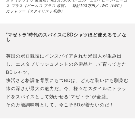
オリ（ボリオリ 東京店）鞄1万3500円／エル・エル・ビーン×ビーム
ス プラス（ビームス プラス 原宿） 時計103万円／ IWC（IWC）
カットソー〈スタイリスト私物〉
“マゼトラ”時代のスパイスにBDシャツほど使えるモノな
し
英国のポロ競技にインスパイアされた米国人が生み出
し、エスタブリッシュメントの必需品として育ってきた
BDシャツ。
快活さと格調を背景にもつBDは、どんな装いにも馴染む
懐の深さが最大の魅力だ。今、様々なスタイルにトラッ
ドをスパイスとして効かせる”マゼトラ”が全盛。
その万能調味料として、今こそBDが着たいのだ！