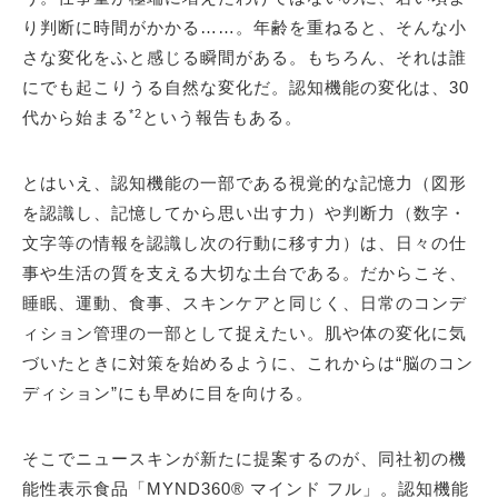
り判断に時間がかかる……。年齢を重ねると、そんな小
さな変化をふと感じる瞬間がある。もちろん、それは誰
にでも起こりうる自然な変化だ。認知機能の変化は、30
*2
代から始まる
という報告もある。
とはいえ、認知機能の一部である視覚的な記憶力（図形
を認識し、記憶してから思い出す力）や判断力（数字・
文字等の情報を認識し次の行動に移す力）は、日々の仕
事や生活の質を支える大切な土台である。だからこそ、
睡眠、運動、食事、スキンケアと同じく、日常のコンデ
ィション管理の一部として捉えたい。肌や体の変化に気
づいたときに対策を始めるように、これからは“脳のコン
ディション”にも早めに目を向ける。
そこでニュースキンが新たに提案するのが、同社初の機
能性表示食品「MYND360® マインド フル」。認知機能