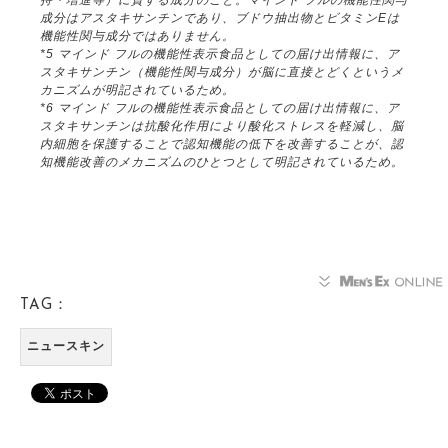
成分はアスタキサンチンであり、ブドウ抽出物とビタミンEは
機能性関与成分ではありません。
*5 マインド フルの機能性表示食品としての届け出情報に、ア
スタキサンチン（機能性関与成分）が脳に直接とどくというメ
カニズムが明記されているため。
*6 マインド フルの機能性表示食品としての届け出情報に、ア
スタキサンチンは抗酸化作用により酸化ストレスを軽減し、脳
内細胞を保護することで認知機能の低下を改善することが、認
知機能改善のメカニズムのひとつとして明記されているため。
TAG：
ニュースキン