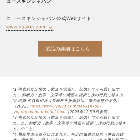
ュースキンジャパン
ニュースキンジャパン公式Webサイト：
www.nuskin.com
製品の詳細はこちら
*1 視覚的な記憶力：図形を認識し、記憶してから思い出す
力； 判断力：数字・文字等の情報を認識し次の行動に移す力
*2 出典 公益財団法人長寿科学振興財団「脳の形態の変化」
（2022）
https://www.tyojyu.or.jp/net/kenkou-
tyoju/rouka/nou-keitai.html
（2025年12月9日参照）
*3 視覚的な記憶力（図形を認識し、記憶してから思い出す
力）と、判断力（数字・文字等の情報を認識し次の行動に移す
力）のこと。
*4 機能性表示食品に含まれる、特定の保健の目的（健康の維
持・増進等）に資する成分のこと。マインド フルの機能性関与