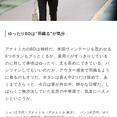
ゆったりBDは”羽織る”が気分
アナトミカのBDは独特だ。米国ヴィンテージを思わせる
6つボタンもグッとくるが、肩周りがすっきりしている
のに対して身頃はゆったり、丈も長めにできている。パ
ンツインしてもいいのだが、アウター感覚で羽織るよう
に着るのもオツだ。ボタンは真ん中2つだけ留めて、あ
くまでさらっと。今日は妻が外出中。静かな日曜だ。し
ばらくご無沙汰していた近所の中華屋で、気楽に一人メ
シといこうか。
シャツ2万円／アナトミカ（アナトミカ 東京） パンツ4万円／ボリ