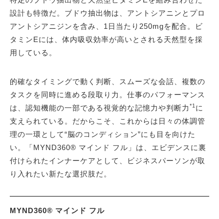
設計も特徴だ。ブドウ抽出物は、アントシアニンとプロ
アントシアニジンを含み、1日当たり250mgを配合。ビ
タミンEには、体内吸収効率が高いとされる天然型を採
用している。
的確なタイミングで動く判断、スムーズな会話、複数の
タスクを同時に進める段取り力。仕事のパフォーマンス
*1
は、認知機能の一部である視覚的な記憶力や判断力
に
支えられている。だからこそ、これからは日々の体調管
理の一環として“脳のコンディション”にも目を向けた
い。「MYND360® マインド フル」は、エビデンスに裏
付けられたインナーケアとして、ビジネスパーソンが取
り入れたい新たな選択肢だ。
MYND360® マインド フル