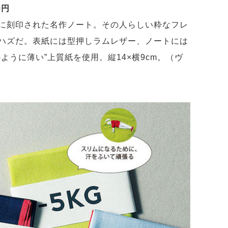
0円
に刻印された名作ノート。その人らしい粋なフレ
ハズだ。表紙には型押しラムレザー、ノートには
ように薄い”上質紙を使用。縦14×横9cm。（ヴ