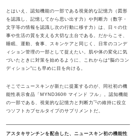
とはいえ、認知機能の一部である視覚的な記憶力（図形
を認識し、記憶してから思い出す力）や判断力（数字・
文字等の情報を認識し次の行動に移す力）は、日々の仕
事や生活の質を支える大切な土台である。だからこそ、
睡眠、運動、食事、スキンケアと同じく、日常のコンデ
ィション管理の一部として捉えたい。肌や体の変化に気
づいたときに対策を始めるように、これからは“脳のコン
ディション”にも早めに目を向ける。
そこでニュースキンが新たに提案するのが、同社初の機
能性表示食品「MYND360® マインド フル」。認知機能
*1
の一部である、視覚的な記憶力と判断力
の維持に役立
つソフトカプセルタイプのサプリメントだ。
アスタキサンチンを配合した、ニュースキン初の機能性