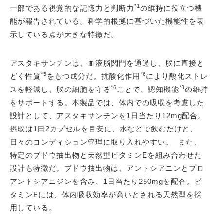
*1
一部である視覚的な記憶力と判断力
の維持に役立つ機
能が報告されている。科学的根拠に基づいた機能性を表
示している点が大きな特徴だ。
アスタキサンチンは、血液脳関門を通過し、脳に直接と
*5
*6
どく性質
をもつ成分だ。抗酸化作用
により酸化ストレ
*6
*3
スを軽減し、脳の細胞を守る
ことで、認知機能
の維持
をサポートする。本製品では、体内での吸収を考慮した
設計として、アスタキサンチンを1日当たり12mg配合。
摂取は1日2カプセルを目安に、水などで飲むだけと、
日々のコンディション管理に取り入れやすい。 また、
特定のブドウ抽出物と天然型ビタミンEを組み合わせた
設計も特徴だ。ブドウ抽出物は、アントシアニンとプロ
アントシアニジンを含み、1日当たり250mgを配合。ビ
タミンEには、体内吸収効率が高いとされる天然型を採
用している。