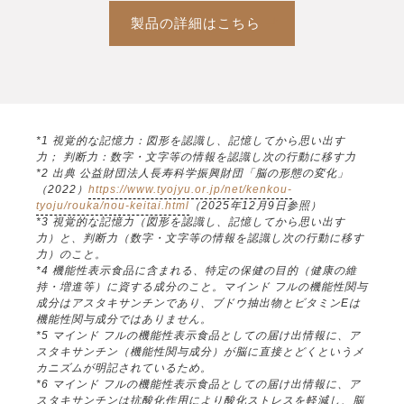
製品の詳細はこちら
*1 視覚的な記憶力：図形を認識し、記憶してから思い出す
力； 判断力：数字・文字等の情報を認識し次の行動に移す力
*2 出典 公益財団法人長寿科学振興財団「脳の形態の変化」
（2022）
https://www.tyojyu.or.jp/net/kenkou-
tyoju/rouka/nou-keitai.html
（2025年12月9日参照）
*3 視覚的な記憶力（図形を認識し、記憶してから思い出す
力）と、判断力（数字・文字等の情報を認識し次の行動に移す
力）のこと。
*4 機能性表示食品に含まれる、特定の保健の目的（健康の維
持・増進等）に資する成分のこと。マインド フルの機能性関与
成分はアスタキサンチンであり、ブドウ抽出物とビタミンEは
機能性関与成分ではありません。
*5 マインド フルの機能性表示食品としての届け出情報に、ア
スタキサンチン（機能性関与成分）が脳に直接とどくというメ
カニズムが明記されているため。
*6 マインド フルの機能性表示食品としての届け出情報に、ア
スタキサンチンは抗酸化作用により酸化ストレスを軽減し、脳