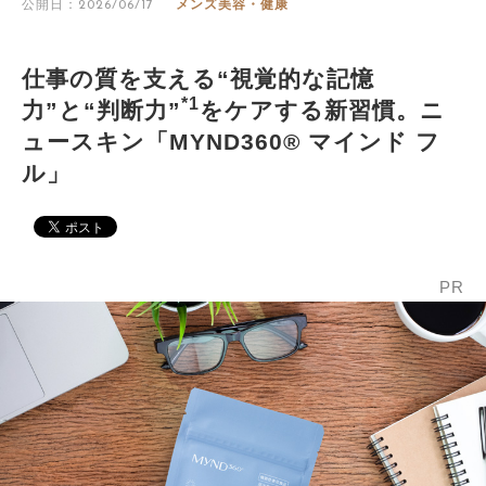
公開日：2026/06/17
メンズ美容・健康
仕事の質を支える“視覚的な記憶
*1
力”と“判断力”
をケアする新習慣。ニ
ュースキン「MYND360® マインド フ
ル」
PR