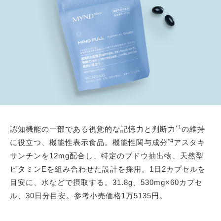
*1
認知機能の一部である視覚的な記憶力と判断力
の維持
*4
に役立つ、機能性表示食品。機能性関与成分
アスタキ
サンチンを12mg配合し、特定のブドウ抽出物、天然型
ビタミンEを組み合わせた設計を採用。1日2カプセルを
目安に、水などで摂取する。31.8g、530mg×60カプセ
ル、30日分目安。参考小売価格1万5135円。