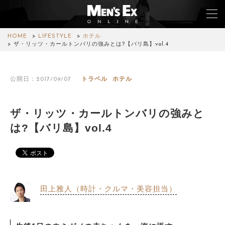
HOME
LIFESTYLE
ホテル
ザ・リッツ・カールトンバリの強みとは?【バリ島】vol.4
TOP
公開日：2017/09/07
トラベル
ホテル
FASHION
WATCH
ザ・リッツ・カールトンバリの強みと
は?【バリ島】vol.4
CAR&BIKE
LIFESTYLE
COLUMN
田上雅人（時計・クルマ・美容担当）
MAGAZINE
ABOUT SITE