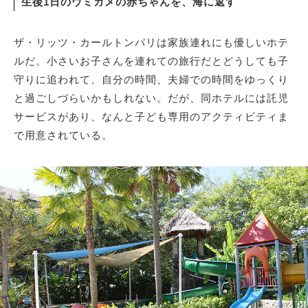
生後1日のウミガメの赤ちゃんを、海に返す
サイトマップ
ザ・リッツ・カールトンバリは家族連れにも優しいホテ
ルだ。小さいお子さんを連れての旅行だとどうしても子
守りに追われて、自分の時間、夫婦での時間をゆっくり
と過ごしづらいかもしれない。だが、同ホテルには託児
サービスがあり、なんと子ども専用のアクティビティま
で用意されている。