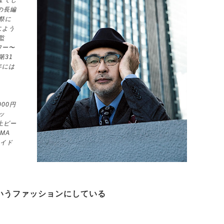
までし
の長編
祭に
によう
監
ワー〜
第31
年には
000円
ッ
上ビー
MA
ロイド
いうファッションにしている