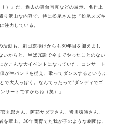
ＳＡＩ）』だ。過去の舞台写真などの展示、名作上
盛り沢山な内容で、特に松尾さんは『松尾スズキ
』に注力している。
ての活動も、劇団旗揚げからも30年目を迎えまし
てないからと、半ば冗談で今までやったことのない
にかこんな大イベントになっていた。コンサート
は僕が生バンドを従え、歌ってダンスするというふ
ことで大人っぽく。なんてったって”ダンディでゴ
コンサートですからね（笑）」
宮藤官九郎さん、阿部サダヲさん、皆川猿時さん、
者を輩出。30年間育てた我が子のような劇団は、