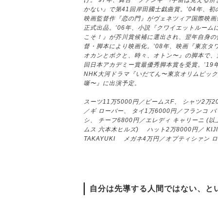
げ。’97年、舞台『ファンキー!宇宙は見える所
かない』で第41回岸田國士戯曲賞。’04年、初
映画監督作『恋の門』がヴェネツィア国際映画
正式出品。’06年、小説『クワイエットルーム
こそ！』が芥川賞候補に選出され、翌年自身の
督・脚本により映画化。’08年、映画『東京タ
オカンとボクと、時々、オトン〜』の脚本で、
回日本アカデミー賞最優秀脚本賞を受賞。’19
NHK大河ドラマ『いだてん〜東京オリムピック
噺〜』に出演予定。
スーツ11万5000円／ビームスF、 シャツ2万2
／ギ ローバー、 タイ1万6000円／フランコ バ
シ、 チーフ6800円／エレディ キャリーニ (以
ムス 六本木ヒルズ) ハット2万8000円／ KIJI
TAKAYUKI メガネ4万円／オプティシァン 
自分は先導する人間ではない、と