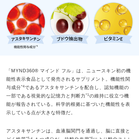
「MYND360® マインド フル」は、ニュースキン初の機
能性表示食品として発売されるサプリメント。機能性関
*4
与成分
であるアスタキサンチンを配合し、認知機能の
*1
一部である視覚的な記憶力と判断力
の維持に役立つ機
能が報告されている。科学的根拠に基づいた機能性を表
示している点が大きな特徴だ。
アスタキサンチンは、血液脳関門を通過し、脳に直接と
*5
*6