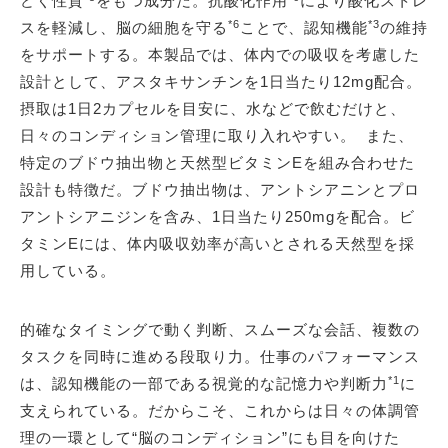
どく性質
をもつ成分だ。抗酸化作用
により酸化ストレ
*6
*3
スを軽減し、脳の細胞を守る
ことで、認知機能
の維持
をサポートする。本製品では、体内での吸収を考慮した
設計として、アスタキサンチンを1日当たり12mg配合。
摂取は1日2カプセルを目安に、水などで飲むだけと、
日々のコンディション管理に取り入れやすい。 また、
特定のブドウ抽出物と天然型ビタミンEを組み合わせた
設計も特徴だ。ブドウ抽出物は、アントシアニンとプロ
アントシアニジンを含み、1日当たり250mgを配合。ビ
タミンEには、体内吸収効率が高いとされる天然型を採
用している。
的確なタイミングで動く判断、スムーズな会話、複数の
タスクを同時に進める段取り力。仕事のパフォーマンス
*1
は、認知機能の一部である視覚的な記憶力や判断力
に
支えられている。だからこそ、これからは日々の体調管
理の一環として“脳のコンディション”にも目を向けた