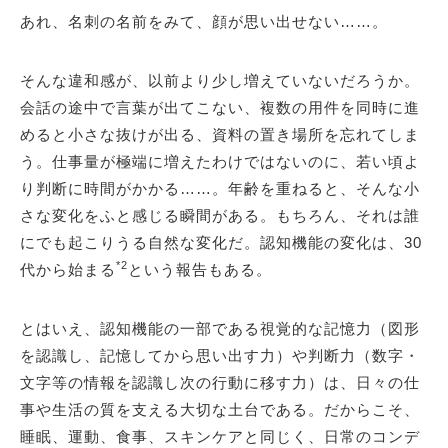
あれ、名刺の名前をみて、顔が思い出せない……。
そんな違和感が、以前より少し増えていないだろうか。
会話の途中で言葉が出てこない、複数の用件を同時に進
めると小さな抜けが出る、資料の置き場所を忘れてしま
う。仕事量が極端に増えたわけではないのに、若い頃よ
り判断に時間がかかる……。年齢を重ねると、そんな小
さな変化をふと感じる瞬間がある。もちろん、それは誰
にでも起こりうる自然な変化だ。認知機能の変化は、30
*2
代から始まる
という報告もある。
とはいえ、認知機能の一部である視覚的な記憶力（図形
を認識し、記憶してから思い出す力）や判断力（数字・
文字等の情報を認識し次の行動に移す力）は、日々の仕
事や生活の質を支える大切な土台である。だからこそ、
睡眠、運動、食事、スキンケアと同じく、日常のコンデ