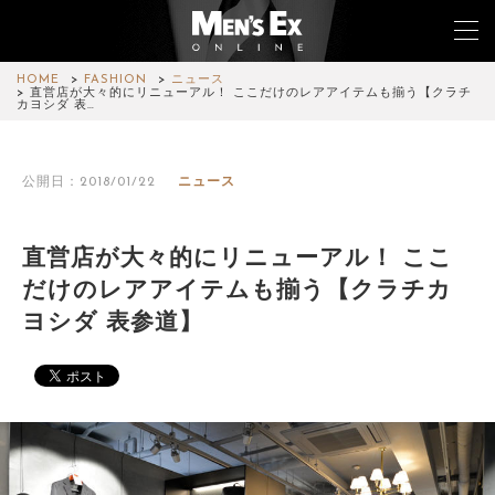
HOME
FASHION
ニュース
直営店が大々的にリニューアル！ ここだけのレアアイテムも揃う【クラチ
カヨシダ 表…
TOP
公開日：2018/01/22
ニュース
FASHION
WATCH
直営店が大々的にリニューアル！ ここ
だけのレアアイテムも揃う【クラチカ
CAR&BIKE
ヨシダ 表参道】
LIFESTYLE
COLUMN
MAGAZINE
ABOUT SITE