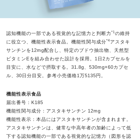
*1
認知機能の一部である視覚的な記憶力と判断力
の維持
*4
に役立つ、機能性表示食品。機能性関与成分
アスタキ
サンチンを12mg配合し、特定のブドウ抽出物、天然型
ビタミンEを組み合わせた設計を採用。1日2カプセルを
目安に、水などで摂取する。31.8g、530mg×60カプセ
ル、30日分目安。参考小売価格1万5135円。
機能性表示食品
届出番号：K185
機能性関与成分：アスタキサンチン 12mg
機能性表示：本品にはアスタキサンチンが含まれます。
アスタキサンチンは、健常な中高年者の加齢によって低
下する認知機能の一部である視覚的な記憶力（図形を認