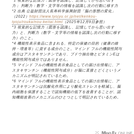
*1 視覚的な記憶力：図形を認識し、記憶してから思い出す
力； 判断力：数字・文字等の情報を認識し次の行動に移す力
*2 出典 公益財団法人長寿科学振興財団「脳の形態の変化」
（2022）
https://www.tyojyu.or.jp/net/kenkou-
tyoju/rouka/nou-keitai.html
（2025年12月9日参照）
*3 視覚的な記憶力（図形を認識し、記憶してから思い出す
力）と、判断力（数字・文字等の情報を認識し次の行動に移す
力）のこと。
*4 機能性表示食品に含まれる、特定の保健の目的（健康の維
持・増進等）に資する成分のこと。マインド フルの機能性関与
成分はアスタキサンチンであり、ブドウ抽出物とビタミンEは
機能性関与成分ではありません。
*5 マインド フルの機能性表示食品としての届け出情報に、ア
スタキサンチン（機能性関与成分）が脳に直接とどくというメ
カニズムが明記されているため。
*6 マインド フルの機能性表示食品としての届け出情報に、ア
スタキサンチンは抗酸化作用により酸化ストレスを軽減し、脳
内細胞を保護することで認知機能の低下を改善することが、認
知機能改善のメカニズムのひとつとして明記されているため。