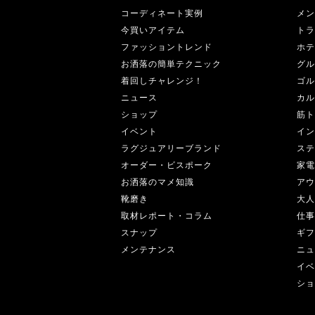
コーディネート実例
メン
今買いアイテム
トラ
ファッショントレンド
ホテ
お洒落の簡単テクニック
グル
着回しチャレンジ！
ゴル
ニュース
カル
ショップ
筋ト
イベント
イン
ラグジュアリーブランド
ステ
オーダー・ビスポーク
家電
お洒落のマメ知識
アウ
靴磨き
大人
取材レポート・コラム
仕事
スナップ
ギフ
メンテナンス
ニュ
イベ
ショ