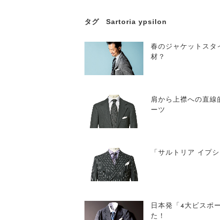
タグ
Sartoria ypsilon
春のジャケットスタ
材？
肩から上襟への直線
ーツ
「サルトリア イプ
日本発「4大ビスポ
た！