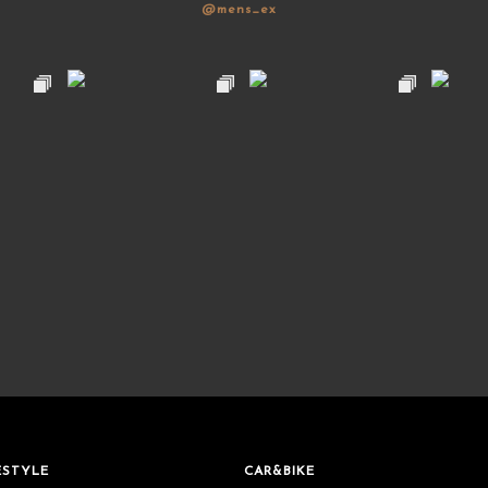
@mens_ex
ESTYLE
CAR&BIKE