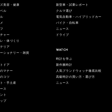
ズ美容・健康
新型車・試乗レポート
ベル
クルマ選び
ル
電気自動車・ハイブリッドカー
メ
バイク・自転車
フ
ニュース
チャー
ドライブ
レ・体づくり
テリア
WATCH
ーショナリー・雑貨
時計を学ぶ
新作腕時計
トドア
人気ブランドウォッチ徹底比較
のマナー
高級時計の買い方・選び方
のコツ
ニュース
ト・手土産
ース
ント
ップ