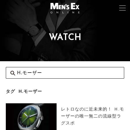
WATCH
TOP
FASHION
WATCH
CAR&BIKE
LIFESTYLE
タグ
H.モーザー
COLUMN
レトロなのに近未来的！ Ｈ.モ
MAGAZINE
ーザーの唯一無二の流線型ラ
グスポ
ABOUT SITE