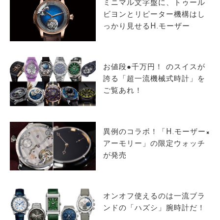
ミニマル文字盤に、トゥール
ビヨンとリピーター機構はし
っかり見せるH.モーザー
お値段●千万円！ のスイスが
誇る「超一流機械式時計」を
ご覧あれ！
異例のコラボ！「H.モーザー×
アーモリー」の限定ウォッチ
が発売
オンオフ使えるのは一流ブラ
ンドの「ハズシ」腕時計だ！