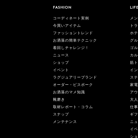
FASHION
LIF
コーディネート実例
メン
今買いアイテム
トラ
ファッショントレンド
ホテ
お洒落の簡単テクニック
グル
着回しチャレンジ！
ゴル
ニュース
カル
ショップ
筋ト
イベント
イン
ラグジュアリーブランド
ステ
オーダー・ビスポーク
家電
お洒落のマメ知識
アウ
靴磨き
大人
取材レポート・コラム
仕事
スナップ
ギフ
メンテナンス
ニュ
イベ
ショ