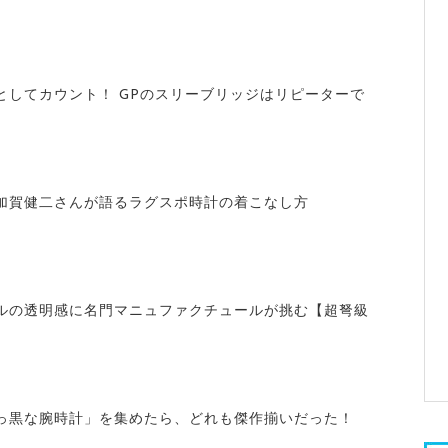
としてカウント！ GPのスリーブリッジはリピーターで
加賀健二さんが語るラグスポ時計の着こなし方
ルの透明感に名門マニュファクチュールが挑む【超弩級
っ黒な腕時計」を集めたら、どれも傑作揃いだった！