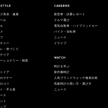
ESTYLE
CAR&BIKE
ズ美容・健康
新型車・試乗レポート
ベル
クルマ選び
ル
電気自動車・ハイブリッドカー
メ
バイク・自転車
フ
ニュース
チャー
ドライブ
レ・体づくり
テリア
WATCH
ーショナリー・雑貨
時計を学ぶ
新作腕時計
トドア
人気ブランドウォッチ徹底比較
のマナー
高級時計の買い方・選び方
のコツ
ニュース
ト・手土産
ース
ント
ップ