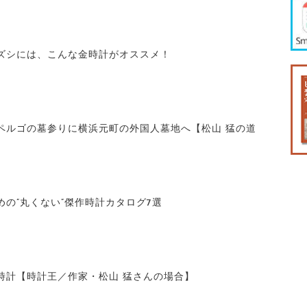
ズシには、こんな金時計がオススメ！
ペルゴの墓参りに横浜元町の外国人墓地へ【松山 猛の道
の”丸くない”傑作時計カタログ7選
時計【時計王／作家・松山 猛さんの場合】