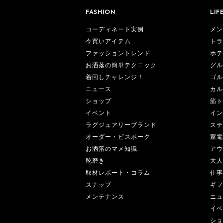
FASHION
LIF
コーディネート実例
メン
今買いアイテム
トラ
ファッショントレンド
ホテ
お洒落の簡単テクニック
グル
着回しチャレンジ！
ゴル
ニュース
カル
ショップ
筋ト
イベント
イン
ラグジュアリーブランド
ステ
オーダー・ビスポーク
家電
お洒落のマメ知識
アウ
靴磨き
大人
取材レポート・コラム
仕事
スナップ
ギフ
メンテナンス
ニュ
イベ
ショ