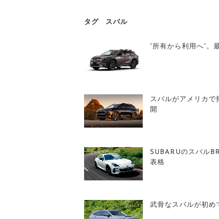
タグ
スバル
“所有から利用へ”。
スバルがアメリカで
開
SUBARUのスバル
表格
武骨なスバルが初め