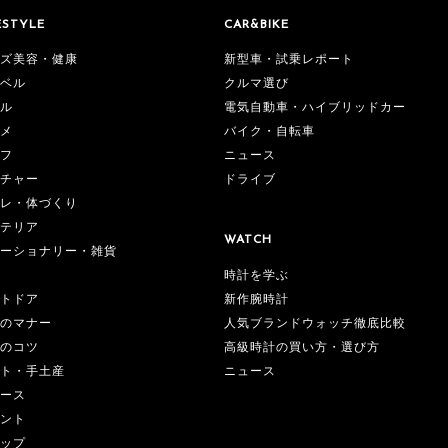
ESTYLE
CAR&BIKE
ズ美容・健康
新型車・試乗レポート
ベル
クルマ選び
ル
電気自動車・ハイブリッドカー
メ
バイク・自転車
フ
ニュース
チャー
ドライブ
レ・体づくり
テリア
WATCH
ーショナリー・雑貨
時計を学ぶ
新作腕時計
トドア
人気ブランドウォッチ徹底比較
のマナー
高級時計の買い方・選び方
のコツ
ニュース
ト・手土産
ース
ント
ップ