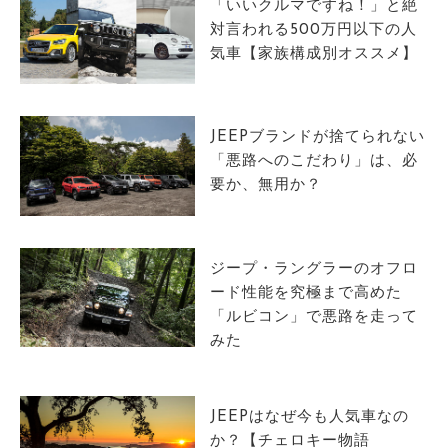
「いいクルマですね！」と絶
対言われる500万円以下の人
気車【家族構成別オススメ】
JEEPブランドが捨てられない
「悪路へのこだわり」は、必
要か、無用か？
ジープ・ラングラーのオフロ
ード性能を究極まで高めた
「ルビコン」で悪路を走って
みた
JEEPはなぜ今も人気車なの
か？【チェロキー物語