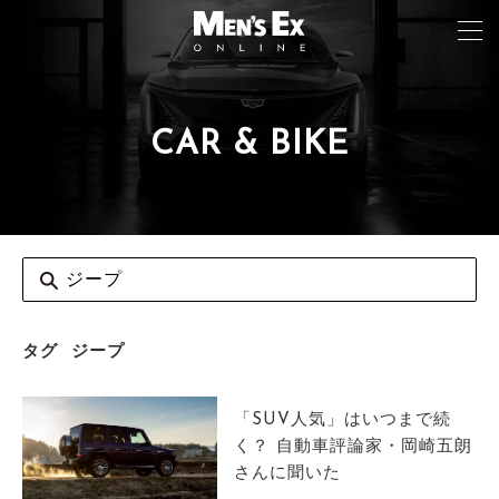
CAR & BIKE
TOP
FASHION
WATCH
CAR&BIKE
LIFESTYLE
タグ
ジープ
COLUMN
「SUV人気」はいつまで続
MAGAZINE
く？ 自動車評論家・岡崎五朗
さんに聞いた
ABOUT SITE