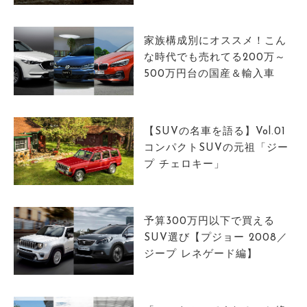
サイトマップ
家族構成別にオススメ！こん
な時代でも売れてる200万～
500万円台の国産＆輸入車
【SUVの名車を語る】Vol.01
コンパクトSUVの元祖「ジー
プ チェロキー」
予算300万円以下で買える
SUV選び【プジョー 2008／
ジープ レネゲード編】