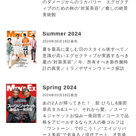
のダメージからのリカバリー エグゼクテ
ィブのための秋の“対策美容”／癒しの絶景
美術館
Summer 2024
2024年06月18日発売
夏を最高に楽しむ日のスタイル術すべて／
意識が高いエグゼクティブが実践するべき
夏の“対策美容”／今、所有すべき新作腕時
計の真実／ミラノデザインウィーク探訪
Spring 2024
2024年03月18日発売
あの2人が帰ってきた！ 舘 ひろし&柴田
恭兵タカ&ユージ、それから愛。／スーツ
＆ジャケットお悩み一発回答／コースで品
格をアピールするなら大人の春ゴルフは
「ワントーン」で行こう！／“エイジリバ
ース美容”で若返る／現代アート、才気発