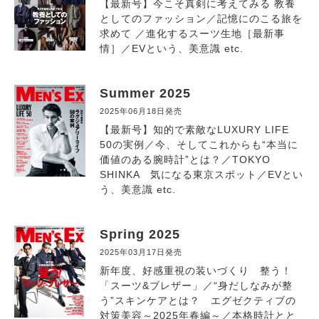
【最新号】今こそ真剣に考えてみる 教養
としてのファッション／記憶にのこる旅を
求めて ／進化するスーツ生地［最新事
情］／EVという、美意識 etc.
Summer 2025
2025年06月18日発売
【最新号】知的で素敵なLUXURY LIFE
50の実例／今、そしてこれからも“本当に
価値のある腕時計”とは？／TOKYO
SHINKA 気になる東京スポット／EVとい
う、美意識 etc.
Spring 2025
2025年03月17日発売
新年度、好感重視の装いづくり 整う！
「スーツ&ブレザー」／“身だしなみが整
う”スキンケアとは？ エグゼクティブの
対策美容～2025年春編～／本格時計とと