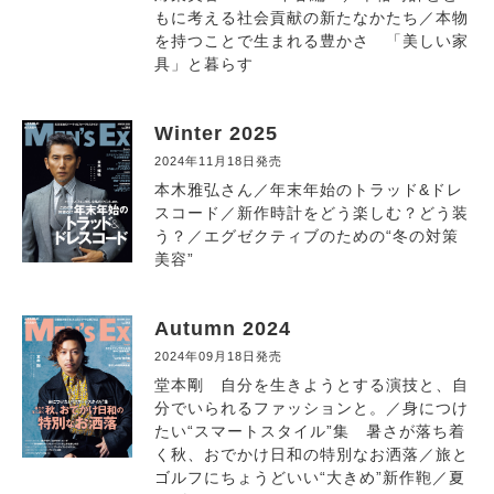
もに考える社会貢献の新たなかたち／本物
を持つことで生まれる豊かさ 「美しい家
具」と暮らす
Winter 2025
2024年11月18日発売
本木雅弘さん／年末年始のトラッド&ドレ
スコード／新作時計をどう楽しむ？どう装
う？／エグゼクティブのための“冬の対策
美容”
Autumn 2024
2024年09月18日発売
堂本剛 自分を生きようとする演技と、自
分でいられるファッションと。／身につけ
たい“スマートスタイル”集 暑さが落ち着
く秋、おでかけ日和の特別なお洒落／旅と
ゴルフにちょうどいい“大きめ”新作鞄／夏