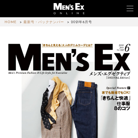
HOME
最新号・バックナンバー
2021年6月号
TOP
FASHION
WATCH
CAR&BIKE
LIFESTYLE
COLUMN
MAGAZINE
ABOUT SITE