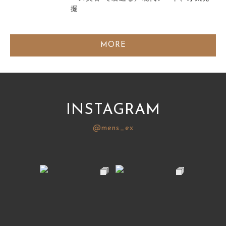
掘
MORE
INSTAGRAM
@mens_ex