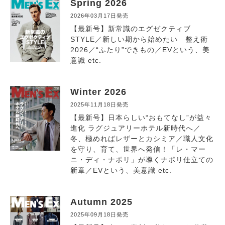
Spring 2026
2026年03月17日発売
【最新号】新常識のエグゼクティブ
STYLE／新しい期から始めたい 整え術
2026／“ふたり”できもの／EVという、美
意識 etc.
Winter 2026
2025年11月18日発売
【最新号】日本らしい“おもてなし”が益々
進化 ラグジュアリーホテル新時代へ／
冬、極めればレザーとカシミア／職人文化
を守り、育て、世界へ発信！「レ・マー
ニ・ディ・ナポリ」が導くナポリ仕立ての
新章／EVという、美意識 etc.
Autumn 2025
2025年09月18日発売