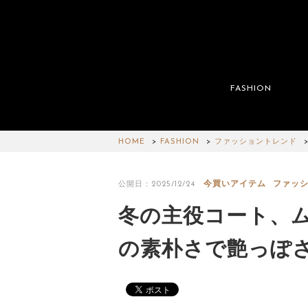
FASHION
HOME
FASHION
ファッショントレンド
今買いアイテム
ファッ
公開日：2025/12/24
冬の主役コート、
の素朴さで艶っぽ