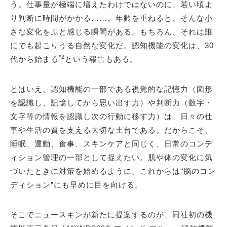
う。仕事量が極端に増えたわけではないのに、若い頃よ
り判断に時間がかかる……。年齢を重ねると、そんな小
さな変化をふと感じる瞬間がある。もちろん、それは誰
にでも起こりうる自然な変化だ。認知機能の変化は、30
*2
代から始まる
という報告もある。
とはいえ、認知機能の一部である視覚的な記憶力（図形
を認識し、記憶してから思い出す力）や判断力（数字・
文字等の情報を認識し次の行動に移す力）は、日々の仕
事や生活の質を支える大切な土台である。だからこそ、
睡眠、運動、食事、スキンケアと同じく、日常のコンデ
ィション管理の一部として捉えたい。肌や体の変化に気
づいたときに対策を始めるように、これからは“脳のコン
ディション”にも早めに目を向ける。
そこでニュースキンが新たに提案するのが、同社初の機