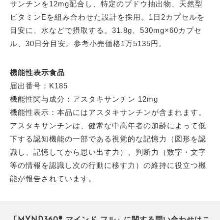
サンチンを12mg配合し、特定のブドウ抽出物、天然型
ビタミンEを組み合わせた設計を採用。1日2カプセルを
目安に、水などで摂取する。31.8g、530mg×60カプセ
ル、30日分目安。参考小売価格1万5135円。
機能性表示食品
届出番号：K185
機能性関与成分：アスタキサンチン 12mg
機能性表示：本品にはアスタキサンチンが含まれます。
アスタキサンチンは、健常な中高年者の加齢によって低
下する認知機能の一部である視覚的な記憶力（図形を認
識し、記憶してから思い出す力）、判断力（数字・文字
等の情報を認識し次の行動に移す力）の維持に役立つ機
能が報告されています。