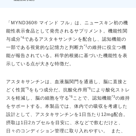
「MYND360® マインド フル」は、ニュースキン初の機
能性表示食品として発売されるサプリメント。機能性関
*4
与成分
であるアスタキサンチンを配合し、認知機能の
*1
一部である視覚的な記憶力と判断力
の維持に役立つ機
能が報告されている。科学的根拠に基づいた機能性を表
示している点が大きな特徴だ。
アスタキサンチンは、血液脳関門を通過し、脳に直接と
*5
*6
どく性質
をもつ成分だ。抗酸化作用
により酸化ストレ
*6
*3
スを軽減し、脳の細胞を守る
ことで、認知機能
の維持
をサポートする。本製品では、体内での吸収を考慮した
設計として、アスタキサンチンを1日当たり12mg配合。
摂取は1日2カプセルを目安に、水などで飲むだけと、
日々のコンディション管理に取り入れやすい。 また、