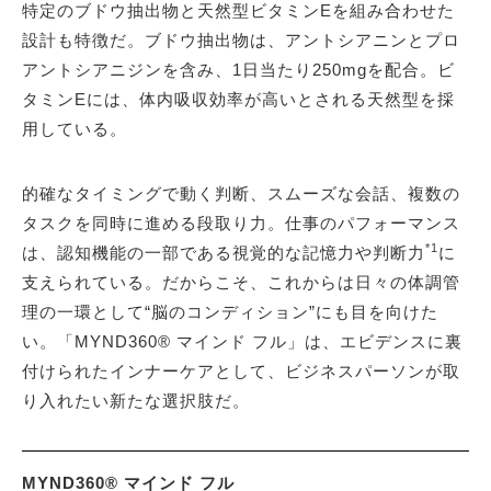
特定のブドウ抽出物と天然型ビタミンEを組み合わせた
設計も特徴だ。ブドウ抽出物は、アントシアニンとプロ
アントシアニジンを含み、1日当たり250mgを配合。ビ
タミンEには、体内吸収効率が高いとされる天然型を採
用している。
的確なタイミングで動く判断、スムーズな会話、複数の
タスクを同時に進める段取り力。仕事のパフォーマンス
*1
は、認知機能の一部である視覚的な記憶力や判断力
に
支えられている。だからこそ、これからは日々の体調管
理の一環として“脳のコンディション”にも目を向けた
い。「MYND360® マインド フル」は、エビデンスに裏
付けられたインナーケアとして、ビジネスパーソンが取
り入れたい新たな選択肢だ。
MYND360® マインド フル