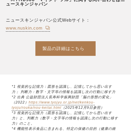
「MYND360® マインド フル」に関する問い合わせはニ
ュースキンジャパン
ニュースキンジャパン公式Webサイト：
www.nuskin.com
製品の詳細はこちら
*1 視覚的な記憶力：図形を認識し、記憶してから思い出す
力； 判断力：数字・文字等の情報を認識し次の行動に移す力
*2 出典 公益財団法人長寿科学振興財団「脳の形態の変化」
（2022）
https://www.tyojyu.or.jp/net/kenkou-
tyoju/rouka/nou-keitai.html
（2025年12月9日参照）
*3 視覚的な記憶力（図形を認識し、記憶してから思い出す
力）と、判断力（数字・文字等の情報を認識し次の行動に移す
力）のこと。
*4 機能性表示食品に含まれる、特定の保健の目的（健康の維