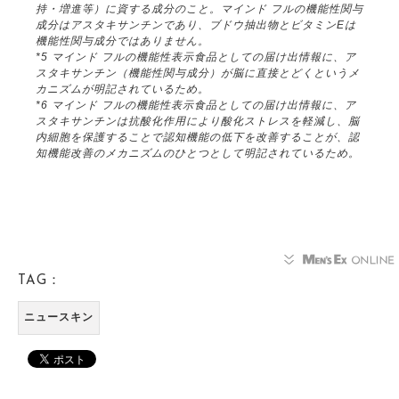
持・増進等）に資する成分のこと。マインド フルの機能性関与
成分はアスタキサンチンであり、ブドウ抽出物とビタミンEは
機能性関与成分ではありません。
*5 マインド フルの機能性表示食品としての届け出情報に、ア
スタキサンチン（機能性関与成分）が脳に直接とどくというメ
カニズムが明記されているため。
*6 マインド フルの機能性表示食品としての届け出情報に、ア
スタキサンチンは抗酸化作用により酸化ストレスを軽減し、脳
内細胞を保護することで認知機能の低下を改善することが、認
知機能改善のメカニズムのひとつとして明記されているため。
TAG：
ニュースキン