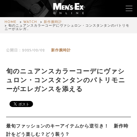
HOME
WATCH
新作腕時計
旬のニュアンスカラーコーデにヴァシュロン・コンスタンタンのパトリモ
ニーがエレガ…
TOP
公開日：2025/02/02
新作腕時計
FASHION
WATCH
旬のニュアンスカラーコーデにヴァシ
ュロン・コンスタンタンのパトリモニ
CAR&BIKE
ーがエレガンスを添える
LIFESTYLE
COLUMN
MAGAZINE
最旬ファッションのキーアイテムから逆引き！ 新作時
計をどう楽しむ？どう装う？
ABOUT SITE